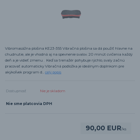
Vibromasážna plošina KE23-355 Vibračná plošina sa dá použiť hlavne na
chudnutie, ale je vhodná aj na spevnenie svalov. 20 minút cvičenia každý
deň a je vidieť zmenu . Keď sa trenažér pohybuje rýchlo, svaly začnú
pracovať automaticky Vibračná podložka je ideálnym doplnkom pre
akýkoľvek program d...
celý popis
Dostupnosť
Nie je skladom
Nie sme platcovia DPH
90,00 EUR
/
ks