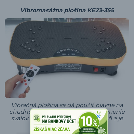
Vibromasážna plošina KE23-355
Vibračná plošina sa dá použiť hlavne na
chudnutie, ale je vhodná aj na spevnenie
svalov. 20 minút cvičenia každý deň a je
vidieť zmenu .