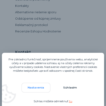
Kontakty
Alternatívne riešenie sporu
Odstúpenie od kúpnej zmluvy
Reklamačný protokol
Recenzie Eshopu Hodnotenie
Kontakt
Pre základnú funkčnosť, spríjemnenie používania webu, analytické
účely a v prípade udelenia súhlasu aj na účely cielenia reklamy
využívame súbory cookies. Nastavenie vlastných preferencií cookies
notta@notta.sk
môžete kedykoľvek upraviť odkazom v spodnej časti stránok.
Nastavenia
Súhlasím
Upravit sběr cookies.
Súhlas môžete odmietnuť
tu
.