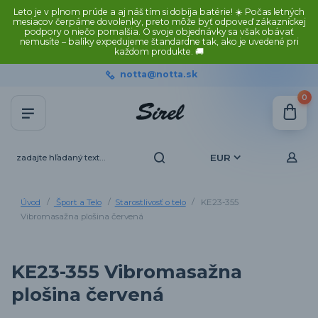
Leto je v plnom prúde a aj náš tím si dobíja batérie! ☀️ Počas letných
mesiacov čerpáme dovolenky, preto môže byť odpoveď zákazníckej
podpory o niečo pomalšia. O svoje objednávky sa však obávať
nemusíte – balíky expedujeme štandardne tak, ako je uvedené pri
každom produkte. 🚚
notta@notta.sk
0
EUR
Úvod
Šport a Telo
Starostlivosť o telo
KE23-355
Vibromasažna plošina červená
KE23-355 Vibromasažna
plošina červená