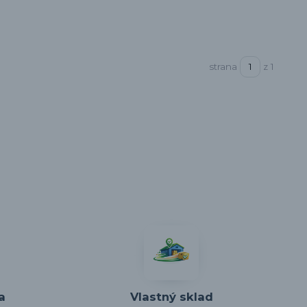
strana
z 1
a
Vlastný sklad