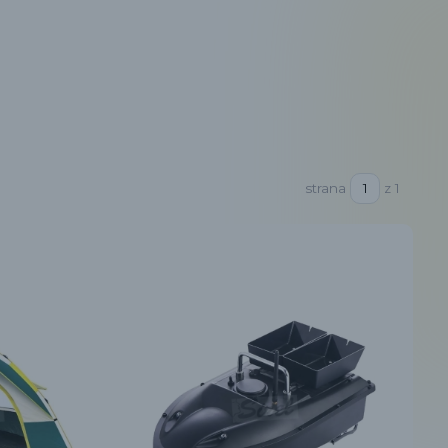
strana
z 1