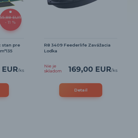
55,88 EUR
- 11 %
 stan pre
R8 3409 Feederlife Zavážacia
m*135
Loďka
Nie je
3 EUR
169,00 EUR
/
ks
/
ks
skladom
Detail