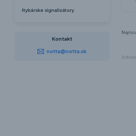
Rybárske signalizátory
Najnov
Kontakt
notta@notta.sk
Zobraz