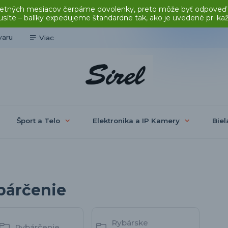
čas letných mesiacov čerpáme dovolenky, preto môže byť odpoveď
síte – balíky expedujeme štandardne tak, ako je uvedené pri ka
varu
Viac
Šport a Telo
Elektronika a IP Kamery
Biel
bárčenie
Rybárske
Rybárčenie