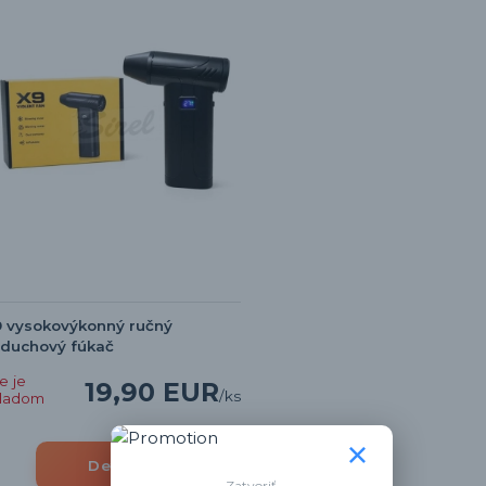
 vysokovýkonný ručný
zduchový fúkač
e je
19,90 EUR
/
ks
kladom
Detail
Zatvoriť