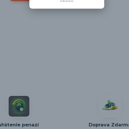
Vrátenie penazí
Doprava Zdarm