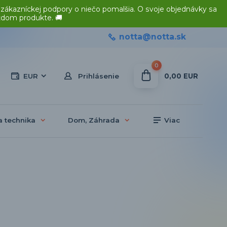
 zákazníckej podpory o niečo pomalšia. O svoje objednávky sa
ždom produkte. 🚚
notta@notta.sk
0
0,00 EUR
EUR
Prihlásenie
a technika
Dom, Záhrada
Viac