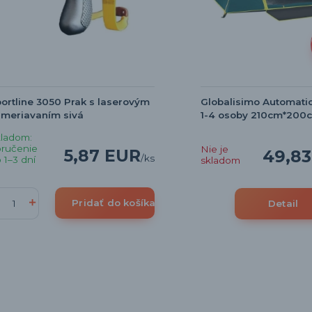
ortline 3050 Prak s laserovým
Globalisimo Automatic
meriavaním sivá
1-4 osoby 210cm*200c
ladom:
ručenie
Nie je
5,87 EUR
49,8
/
ks
 1–3 dní
skladom
Pridať do košíka
Detail