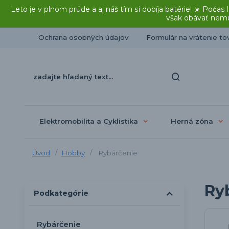
Leto je v plnom prúde a aj náš tím si dobíja batérie! ☀️ Po
však obávať nemu
Ochrana osobných údajov
Formulár na vrátenie to
Elektromobilita a Cyklistika
Herná zóna
Úvod
Hobby
Rybárčenie
Ry
Podkategórie
Rybárčenie