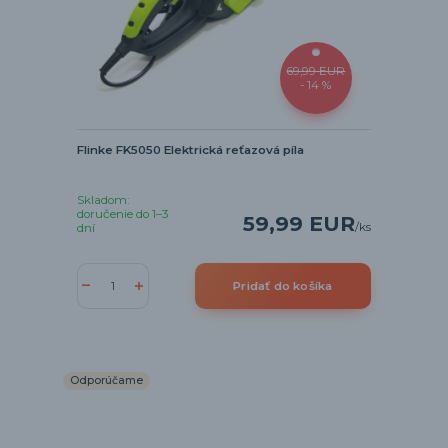
69,99 EUR
- 14 %
Flinke FK5050 Elektrická reťazová píla
Skladom:
doručenie do 1–3
59,99 EUR
/
ks
dní
Pridať do košíka
Odporúčame