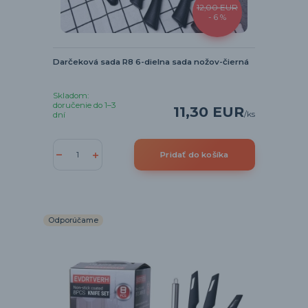
12,00 EUR
- 6 %
Darčeková sada R8 6-dielna sada nožov-čierná
Skladom:
doručenie do 1–3
11,30 EUR
/
ks
dní
Pridať do košíka
Odporúčame