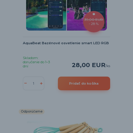
39,00 EUR
- 28 %
AquaBeat Bazénové osvetlenie smart LED RGB
Skladom:
doručenie do 1–3
28,00 EUR
/
ks
dní
Pridať do košíka
Odporúčame