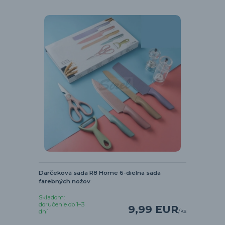
Darčeková sada R8 Home 6-dielna sada
farebných nožov
Skladom:
doručenie do 1–3
9,99 EUR
/
ks
dní