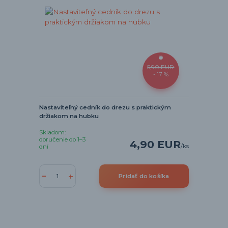
5,90 EUR
- 17 %
Nastaviteľný cedník do drezu s praktickým
držiakom na hubku
Skladom:
doručenie do 1–3
4,90 EUR
/
ks
dní
Pridať do košíka