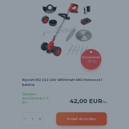
67,00 EUR
- 37 %
Kiyoshi RQ 222 24V 4800maH AKU Kolesová 1
batéria
Skladom:
doručenie do 1–3
42,00 EUR
/
ks
dní
Pridať do košíka