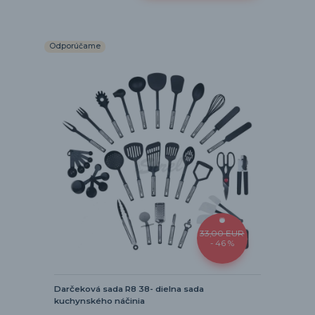
Odporúčame
33,00 EUR
- 46 %
Darčeková sada R8 38- dielna sada
kuchynského náčinia