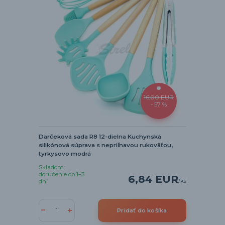
16,00 EUR
- 57 %
Darčeková sada R8 12-dielna Kuchynská
silikónová súprava s nepriľnavou rukoväťou,
tyrkysovo modrá
Skladom:
doručenie do 1–3
6,84 EUR
/
ks
dní
Pridať do košíka