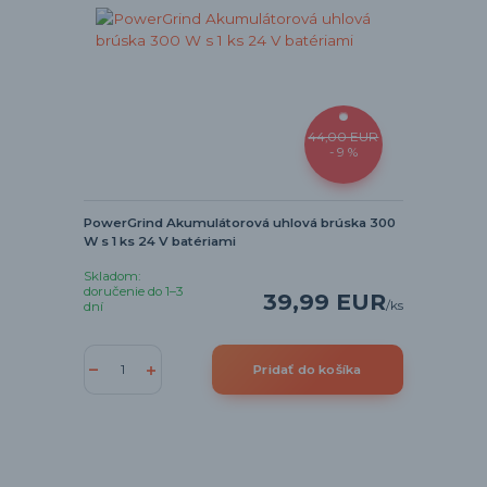
44,00 EUR
- 9 %
PowerGrind Akumulátorová uhlová brúska 300
W s 1 ks 24 V batériami
Skladom:
doručenie do 1–3
39,99 EUR
/
ks
dní
Pridať do košíka