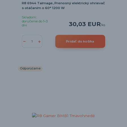
R8 6944 Talmage, Prenosný elektrický ohrievač
s otáčaním o 60° 1200 W
Skladom:
doručenie do 1–3
30,03 EUR
/
ks
dní
Pridať do košíka
Odporúčame