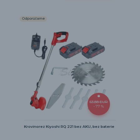
Odporúčame
63,88 EUR
- 77 %
Krovinorez Kiyoshi RQ 221 bez AKU, bez baterie