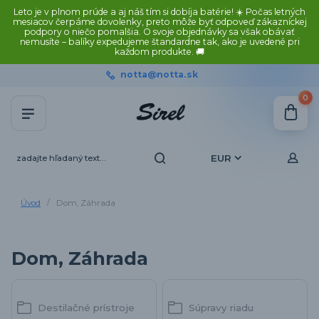
Leto je v plnom prúde a aj náš tím si dobíja batérie! ☀️ Počas letných
mesiacov čerpáme dovolenky, preto môže byť odpoveď zákazníckej
podpory o niečo pomalšia. O svoje objednávky sa však obávať
nemusíte – balíky expedujeme štandardne tak, ako je uvedené pri
každom produkte. 🚚
notta@notta.sk
0
EUR
Úvod
Dom, Záhrada
Dom, Záhrada
Destilačné prístroje
Súpravy riadu