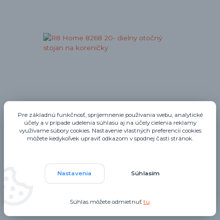
Pre základnú funkčnosť, spríjemnenie používania webu, analytické
účely a v prípade udelenia súhlasu aj na účely cielenia reklamy
R8 Home 8268 20- dielny otočný stojan na
využívame súbory cookies. Nastavenie vlastných preferencií cookies
môžete kedykoľvek upraviť odkazom v spodnej časti stránok.
koreničky
Skladom:
doručenie do 1–3
22,70 EUR
/
ks
dní
Nastavenia
Súhlasím
Pridať do košíka
Súhlas môžete odmietnuť
tu
.