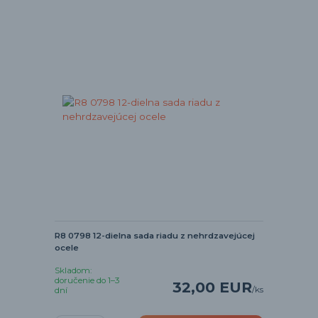
R8 0798 12-dielna sada riadu z nehrdzavejúcej
ocele
Skladom:
doručenie do 1–3
32,00 EUR
/
ks
dní