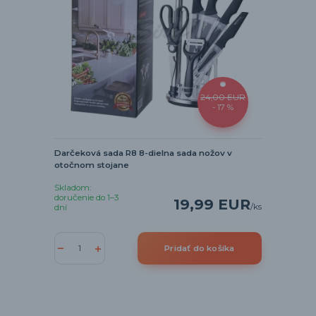
24,00 EUR
- 17 %
Darčeková sada R8 8-dielna sada nožov v
otočnom stojane
Skladom:
doručenie do 1–3
19,99 EUR
/
ks
dní
Pridať do košíka