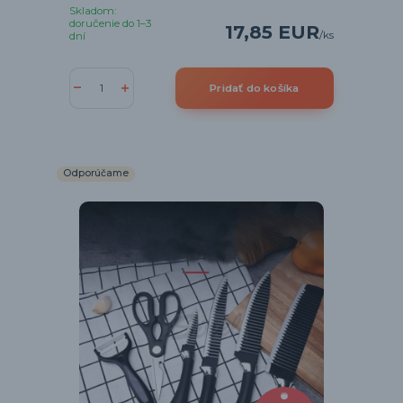
Skladom:
doručenie do 1–3
17,85 EUR
/
ks
dní
Pridať do košíka
Odporúčame