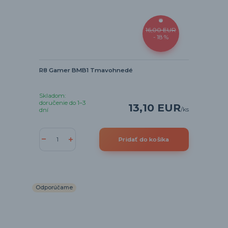
16,00 EUR
- 18 %
R8 Gamer BMB1 Tmavohnedé
Skladom:
doručenie do 1–3
13,10 EUR
/
ks
dní
Pridať do košíka
Odporúčame