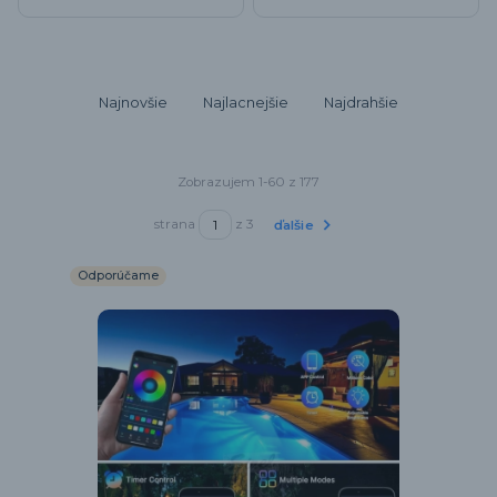
Najnovšie
Najlacnejšie
Najdrahšie
Zobrazujem 1-60 z 177
strana
z 3
ďalšie
Odporúčame