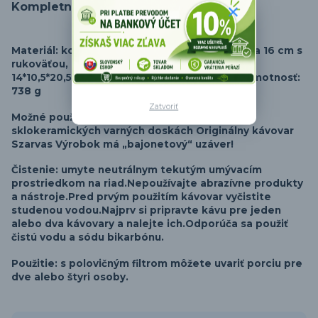
Kompletné špecifikácie
Materiál: kov, plast Rozmery: výška 20 cm;
šírka 16 cm s
rukoväťou, priemer: 10,5 cm Rozmery balenia:
14*10,5*20,5 cm Hrubá hmotnosť: 815 g Čistá hmotnosť:
738 g
Zatvoriť
Možné použiť na: plynových, elektrických,
sklokeramických varných doskách Originálny kávovar
Szarvas Výrobok má „bajonetový“ uzáver!
Čistenie: umyte neutrálnym tekutým umývacím
prostriedkom na riad.
Nepoužívajte abrazívne produkty
a nástroje.
Pred prvým použitím kávovar vyčistite
studenou vodou.
Najprv si pripravte kávu pre jeden
alebo dva kávovary a nalejte ich.
Odporúča sa použiť
čistú vodu a sódu bikarbónu.
Použitie: s polovičným filtrom môžete uvariť porciu pre
dve alebo štyri osoby.