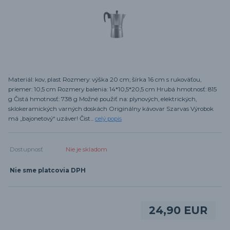
Materiál: kov, plast Rozmery: výška 20 cm; šírka 16 cm s rukoväťou,
priemer: 10,5 cm Rozmery balenia: 14*10,5*20,5 cm Hrubá hmotnosť: 815
g Čistá hmotnosť: 738 g Možné použiť na: plynových, elektrických,
sklokeramických varných doskách Originálny kávovar Szarvas Výrobok
má „bajonetový“ uzáver! Čist...
celý popis
Dostupnosť
Nie je skladom
Nie sme platcovia DPH
24,90 EUR