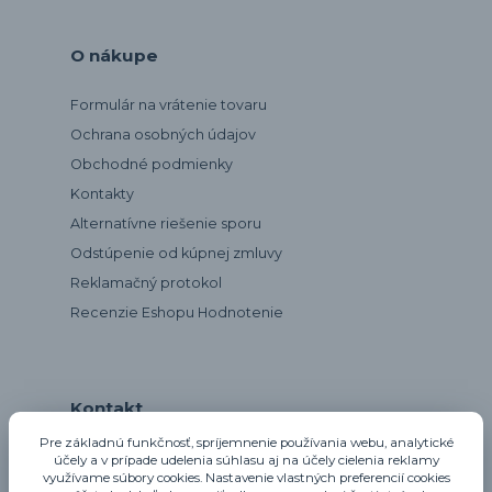
O nákupe
Formulár na vrátenie tovaru
Ochrana osobných údajov
Obchodné podmienky
Kontakty
Alternatívne riešenie sporu
Odstúpenie od kúpnej zmluvy
Reklamačný protokol
Recenzie Eshopu Hodnotenie
Kontakt
Pre základnú funkčnosť, spríjemnenie používania webu, analytické
účely a v prípade udelenia súhlasu aj na účely cielenia reklamy
využívame súbory cookies. Nastavenie vlastných preferencií cookies
notta@notta.sk