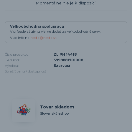
Momentálne nie je k dispozícii
Veľkoobchodná spolupráca
V prípade záujmu vieme dodať za veľkoobchodné ceny.
Viac info na
notta@notta.sk
Číslo produktu:
ZL PH 14418
EAN kód:
5998881701008
Výrobca:
Szarvasi
Strážiť cenu / dostupnosť
Tovar skladom
Slovenský eshop