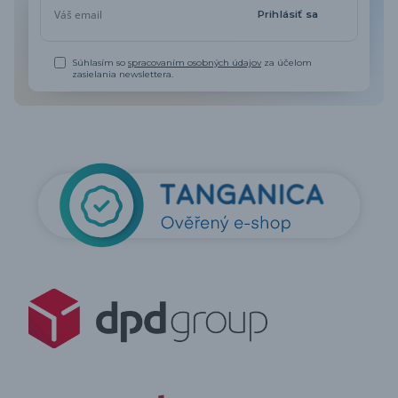
Prihlásiť sa
Súhlasím so
spracovaním osobných údajov
za účelom
zasielania newslettera.