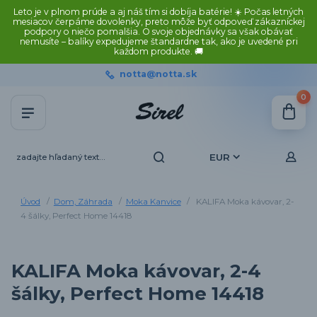
Leto je v plnom prúde a aj náš tím si dobíja batérie! ☀️ Počas letných
mesiacov čerpáme dovolenky, preto môže byť odpoveď zákazníckej
podpory o niečo pomalšia. O svoje objednávky sa však obávať
nemusíte – balíky expedujeme štandardne tak, ako je uvedené pri
každom produkte. 🚚
notta@notta.sk
0
EUR
Úvod
Dom, Záhrada
Moka Kanvice
KALIFA Moka kávovar, 2-
4 šálky, Perfect Home 14418
KALIFA Moka kávovar, 2-4
šálky, Perfect Home 14418