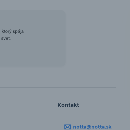
 ktorý spája
 svet.
Kontakt
notta@notta.sk