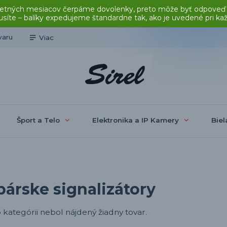
čas letných mesiacov čerpáme dovolenky, preto môže byť odpoveď
síte – balíky expedujeme štandardne tak, ako je uvedené pri ka
varu
Viac
Šport a Telo
Elektronika a IP Kamery
Biel
bárske signalizátory
o kategórii nebol nájdený žiadny tovar.