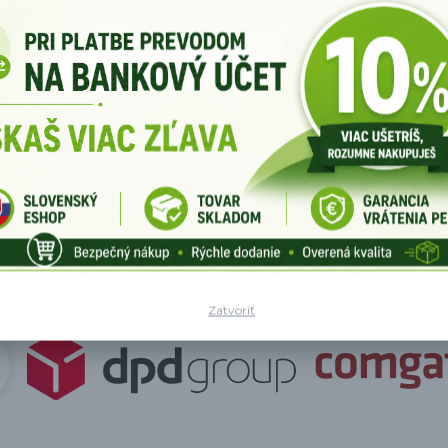
etter
ravidelné aktualizácie
Súhlasím so
spracov
Zatvoriť