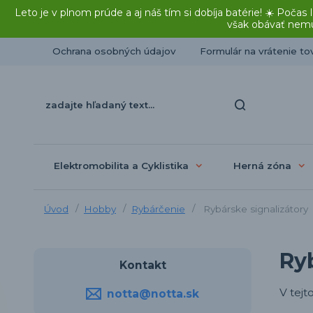
Leto je v plnom prúde a aj náš tím si dobíja batérie! ☀️ Po
však obávať nemu
Ochrana osobných údajov
Formulár na vrátenie to
Elektromobilita a Cyklistika
Herná zóna
Úvod
Hobby
Rybárčenie
Rybárske signalizátory
Ry
Kontakt
V tejt
notta@notta.sk