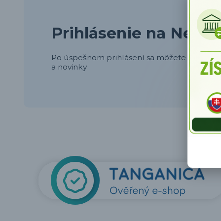
Prihlásenie na Newsl
Po úspešnom prihlásení sa môžete tešiť na p
a novinky