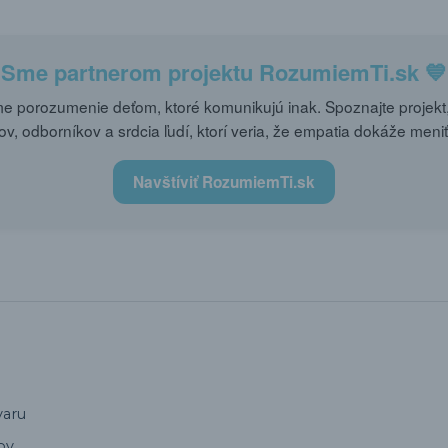
Sme partnerom projektu
RozumiemTi.sk
💙
 porozumenie deťom, ktoré komunikujú inak. Spoznajte projekt,
ov, odborníkov a srdcia ľudí, ktorí veria, že empatia dokáže meniť
Navštíviť RozumiemTi.sk
varu
ov