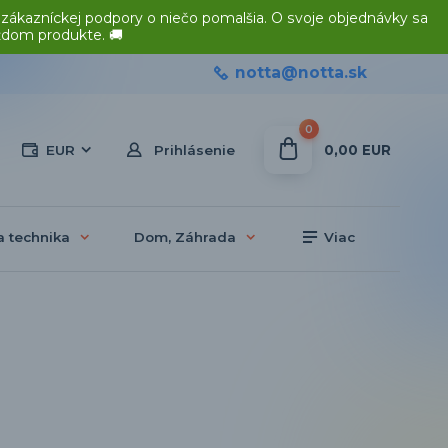
 zákazníckej podpory o niečo pomalšia. O svoje objednávky sa
ždom produkte. 🚚
notta@notta.sk
0
0,00 EUR
EUR
Prihlásenie
a technika
Dom, Záhrada
Viac