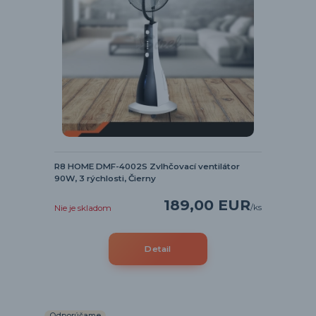
R8 HOME DMF-4002S Zvlhčovací ventilátor
90W, 3 rýchlosti, Čierny
189,00 EUR
/
ks
Nie je skladom
Detail
Odporúčame