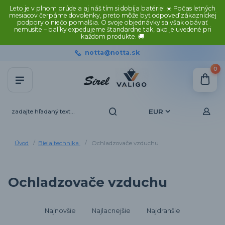
Leto je v plnom prúde a aj náš tím si dobíja batérie! ☀️ Počas letných
mesiacov čerpáme dovolenky, preto môže byť odpoveď zákazníckej
podpory o niečo pomalšia. O svoje objednávky sa však obávať
nemusíte – balíky expedujeme štandardne tak, ako je uvedené pri
každom produkte. 🚚
notta@notta.sk
0
EUR
Úvod
Biela technika
Ochladzovače vzduchu
Ochladzovače vzduchu
Najnovšie
Najlacnejšie
Najdrahšie