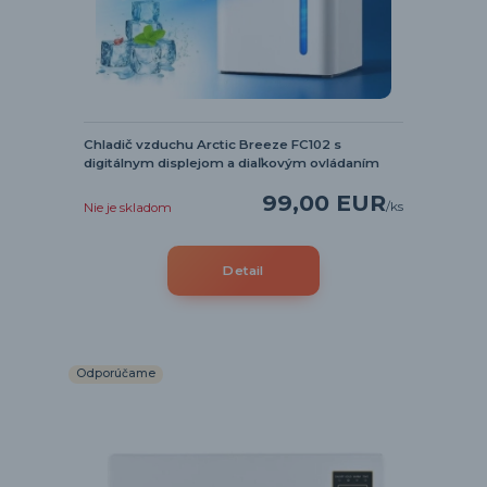
Chladič vzduchu Arctic Breeze FC102 s
digitálnym displejom a diaľkovým ovládaním
99,00 EUR
/
ks
Nie je skladom
Detail
Odporúčame