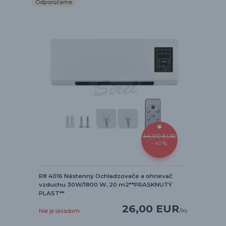
Odporúčame
44,00 EUR
- 41 %
R8 4016 Nástenný Ochladzovače a ohrievač
vzduchu 30W/1800 W, 20 m2**PRASKNUTÝ
PLAST**
26,00 EUR
/
ks
Nie je skladom