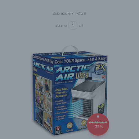
Zobrazujem 1-8 z 8
strana
z 1
24,73 EUR
- 35 %