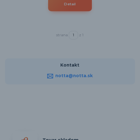
Detail
strana
z 1
Kontakt
notta@notta.sk
Tovar skladom