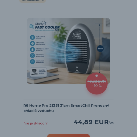
49,82 EUR
- 10 %
R8 Home Pro 21331 31cm SmartChill Prenosný
chladič vzduchu
44,89 EUR
/
ks
Nie je skladom