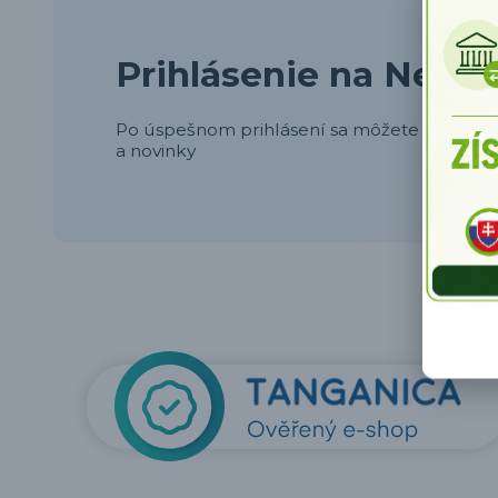
Prihlásenie na Newsl
Po úspešnom prihlásení sa môžete tešiť na p
a novinky