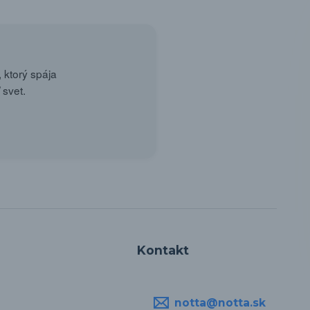
 ktorý spája
 svet.
Kontakt
notta@notta.sk