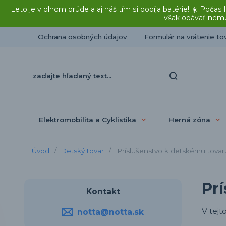
Leto je v plnom prúde a aj náš tím si dobíja batérie! ☀️ Po
však obávať nemu
Ochrana osobných údajov
Formulár na vrátenie to
Elektromobilita a Cyklistika
Herná zóna
Úvod
Detský tovar
Príslušenstvo k detskému tovar
Pr
Kontakt
V tejt
notta@notta.sk