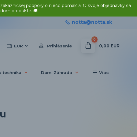
 zákazníckej podpory o niečo pomalšia. O svoje objednávky sa
ždom produkte. 🚚
notta@notta.sk
0
0,00 EUR
EUR
Prihlásenie
a technika
Dom, Záhrada
Viac
ru