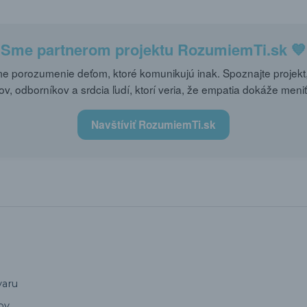
Sme partnerom projektu
RozumiemTi.sk
💙
 porozumenie deťom, ktoré komunikujú inak. Spoznajte projekt,
ov, odborníkov a srdcia ľudí, ktorí veria, že empatia dokáže meniť
Navštíviť RozumiemTi.sk
varu
ov