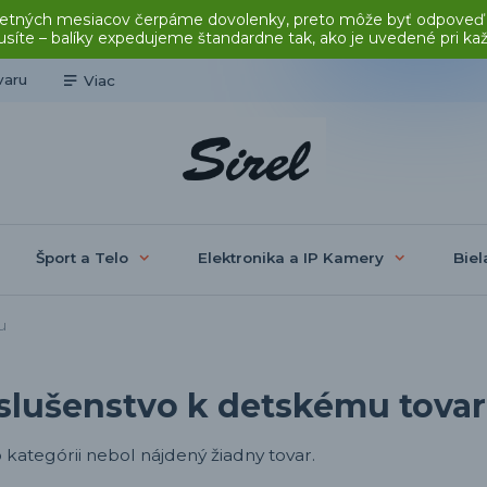
čas letných mesiacov čerpáme dovolenky, preto môže byť odpoveď
síte – balíky expedujeme štandardne tak, ako je uvedené pri ka
varu
Viac
Šport a Telo
Elektronika a IP Kamery
Biel
u
íslušenstvo k detskému tova
o kategórii nebol nájdený žiadny tovar.