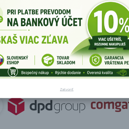
etter
ravidelné aktualizácie
Súhlasím so
spracov
Zatvoriť