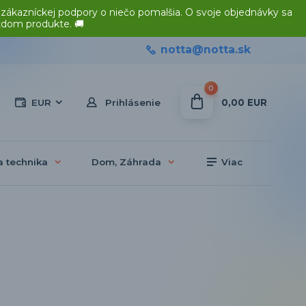
 zákazníckej podpory o niečo pomalšia. O svoje objednávky sa
ždom produkte. 🚚
notta@notta.sk
0
0,00 EUR
EUR
Prihlásenie
a technika
Dom, Záhrada
Viac