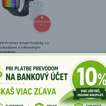
21,00 EUR
- 7 %
26 Promax Smart hodinky so
lúchadlami a náhradným
emienkom
e je
19,44 EUR
/
ks
kladom
Detail