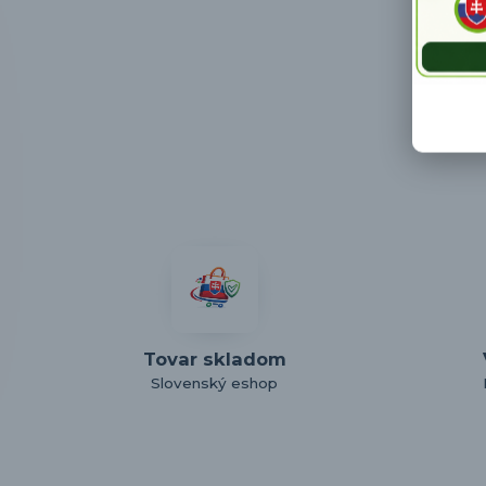
Tovar skladom
Slovenský eshop