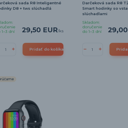
rčeková sada R8 Inteligentné
Darčeková sada R8 T2
dinky D8 + tws slúchadlá
Smart hodinky so vst
slúchadlami
ladom:
Skladom:
ručenie
doručenie
29,50 EUR
29,0
/
ks
 1–3 dní
do 1–3 dní
Pridať do košíka
Prida
orúčame