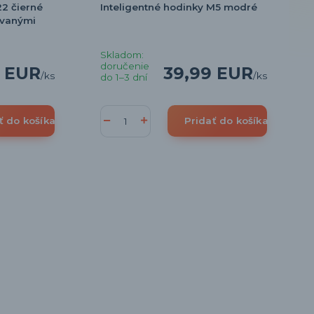
2 čierné
Inteligentné hodinky M5 modré
avanými
Skladom:
doručenie
0 EUR
39,99 EUR
/
ks
/
ks
do 1–3 dní
ť do košíka
Pridať do košíka