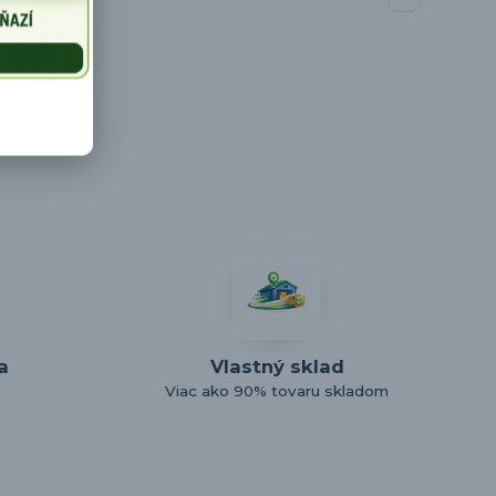
a
Vlastný sklad
Viac ako 90% tovaru skladom