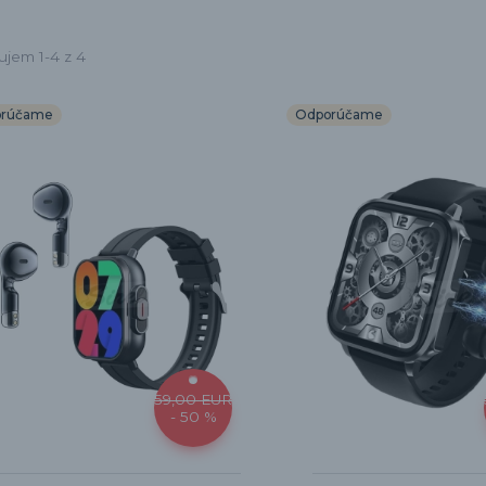
ujem 1-4 z 4
orúčame
Odporúčame
59,00 EUR
- 50 %