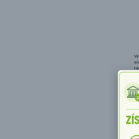
W
s
r
Ni
s