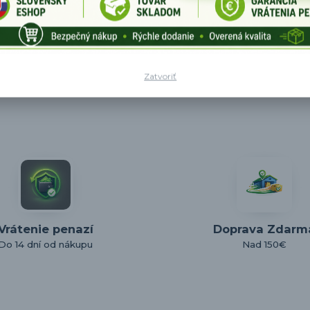
Zatvoriť
Vrátenie penazí
Doprava Zdarm
Do 14 dní od nákupu
Nad 150€