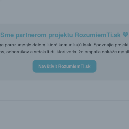
Sme partnerom projektu
RozumiemTi.sk
💙
 porozumenie deťom, ktoré komunikujú inak. Spoznajte projekt,
ov, odborníkov a srdcia ľudí, ktorí veria, že empatia dokáže meniť
Navštíviť RozumiemTi.sk