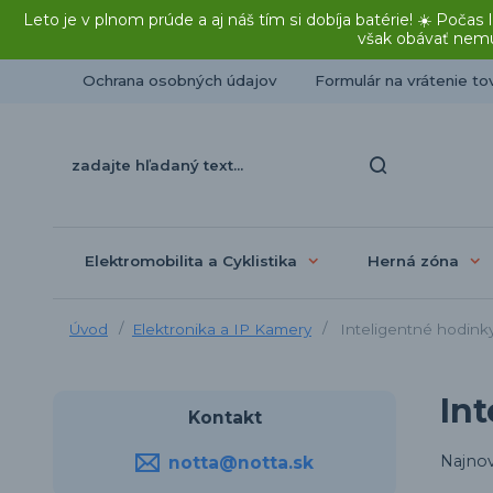
Leto je v plnom prúde a aj náš tím si dobíja batérie! ☀️ Po
však obávať nemu
Ochrana osobných údajov
Formulár na vrátenie to
Elektromobilita a Cyklistika
Herná zóna
Úvod
Elektronika a IP Kamery
Inteligentné hodink
In
Kontakt
Najnov
notta@notta.sk