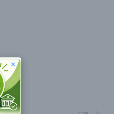
strana
z 1