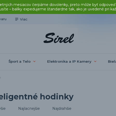
čas letných mesiacov čerpáme dovolenky, preto môže byť odpoveď
síte – balíky expedujeme štandardne tak, ako je uvedené pri ka
varu
Viac
Šport a Telo
Elektronika a IP Kamery
Biel
y
teligentné hodinky
šie
Najlacnejšie
Najdrahšie