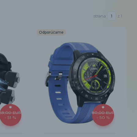
strana
z 1
Odporúčame
59,00 EUR
80,00 EUR
- 51 %
- 50 %