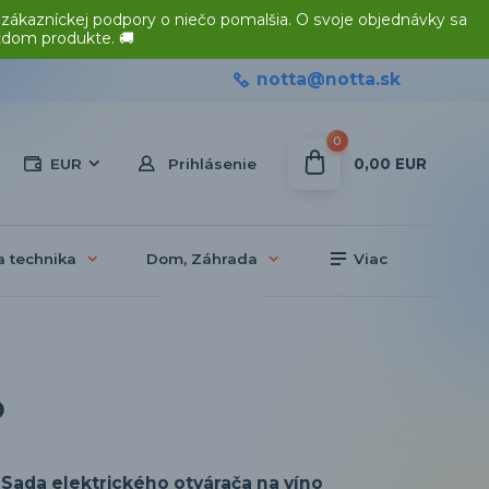
 zákazníckej podpory o niečo pomalšia. O svoje objednávky sa
ždom produkte. 🚚
notta@notta.sk
0
0,00 EUR
EUR
Prihlásenie
a technika
Dom, Záhrada
Viac
o
Sada elektrického otvárača na víno