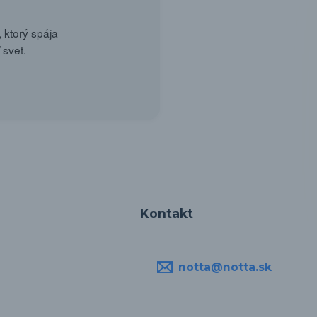
 ktorý spája
 svet.
Kontakt
notta@notta.sk