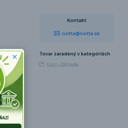
Kontakt
notta@notta.sk
Tovar zaradený v kategóriách
Dom, Záhrada