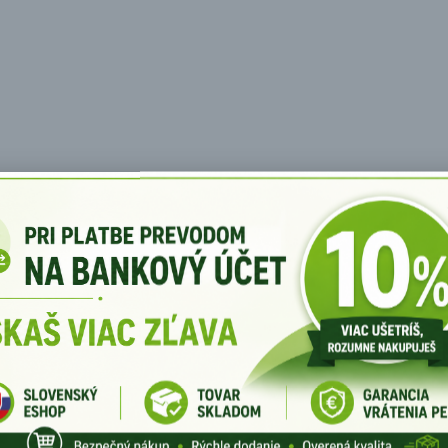
no Pop
.
straňovaní korku z vínovéj flaše.