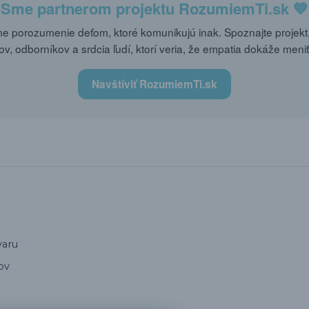
Sme partnerom projektu
RozumiemTi.sk
💙
 porozumenie deťom, ktoré komunikujú inak. Spoznajte projekt,
ov, odborníkov a srdcia ľudí, ktorí veria, že empatia dokáže meniť
Navštíviť RozumiemTi.sk
varu
ov