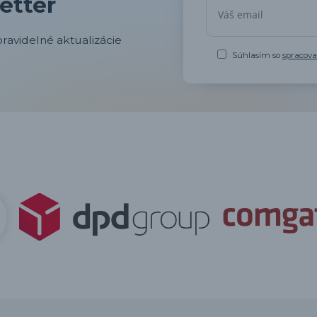
etter
ravidelné aktualizácie
Súhlasím so
spracov