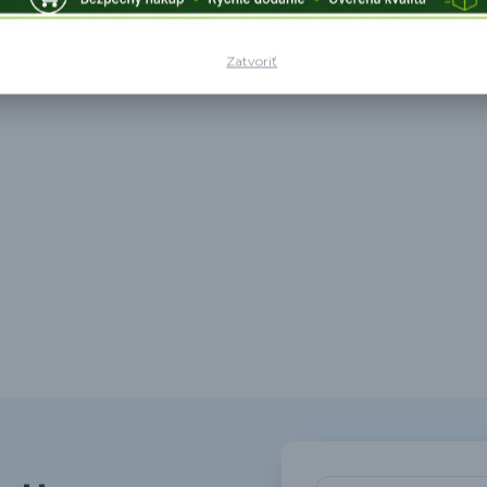
orkov.
Zatvoriť