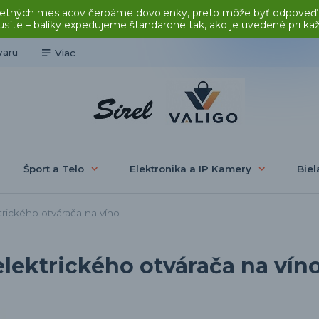
čas letných mesiacov čerpáme dovolenky, preto môže byť odpoveď
síte – balíky expedujeme štandardne tak, ako je uvedené pri ka
varu
Viac
Šport a Telo
Elektronika a IP Kamery
Biel
rického otvárača na víno
lektrického otvárača na vín