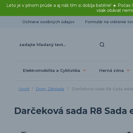
Leto je v plnom prúde a aj náš tím si dobíja batérie! ☀️ Po
však obávať nemu
Ochrana osobných údajov
Formulár na vrátenie to
Elektromobilita a Cyklistika
Herná zóna
Úvod
Dom, Záhrada
Darčeková sada R8 Sada elekt
Darčeková sada R8 Sada e