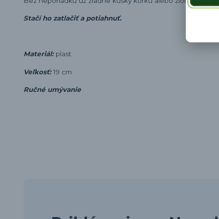
Bez neporiadku už žiadne k
ú
sky korku alebo zlomených k
Stačí ho zatlačiť a potiahnuť.
Materiál:
plast
Veľkosť:
19 cm
Ručné umývanie