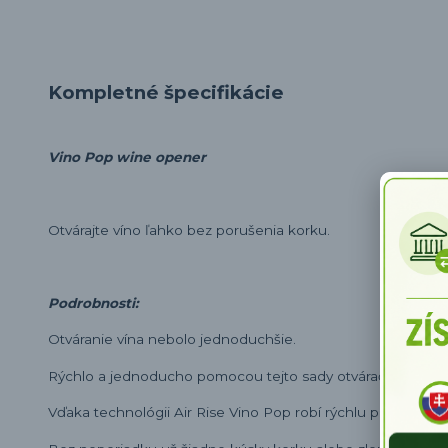
Kompletné špecifikácie
Vino Pop wine opener
Otvárajte víno ľahko bez porušenia korku.
Podrobnosti:
Otváranie vína nebolo jednoduchšie.
Rýchlo a jednoducho pomocou tejto sady otvárača vína
Vi
Vďaka technológii Air Rise Vino Pop robí rýchlu prácu pri od