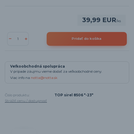
39,99 EUR
/
ks
Pridať do košíka
Veľkoobchodná spolupráca
V prípade záujmu vieme dodať za veľkoobchodné ceny.
Viac info na
notta@notta.sk
Číslo produktu:
TOP sirel 8506 *-23*
Strážiť cenu / dostupnosť