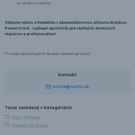
je robustný a odolný.
Objavte výkon a flexibilitu s akumulátorovou uhlovou brúskou
PowerGrind - najlepší spoločník pre všetkých domácich
majstrov a profesionálov!
Pri kúpe upozorňujeme, že sada neobsahuje kotúč!
Kontakt
notta@notta.sk
Tovar zaradený v kategóriách
Dom, Záhrada
Náradie do dielne