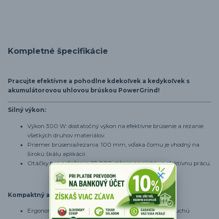
Kompletné špecifikácie
Pracujte efektívne a pohodlne kdekoľvek a kedykoľvek s
akumulátorovou uhlovou brúskou PowerGrind!
Silný výkon:
Výkon 300 W: dostatočný výkon na efektívne brúsenie a rezanie
všetkých druhov materiálov.
Priemer brúsenia/rezania: 100 mm, vďaka čomu je vhodný na
širokú škálu aplikácií.
Otáčky bez zaťaženia: 10 000 ot/min na rýchlu a efektívnu prácu.
Kompaktný a ľahko použiteľný:
Ergonomický dizajn: pre pohodlné uchopenie a jednoduchú