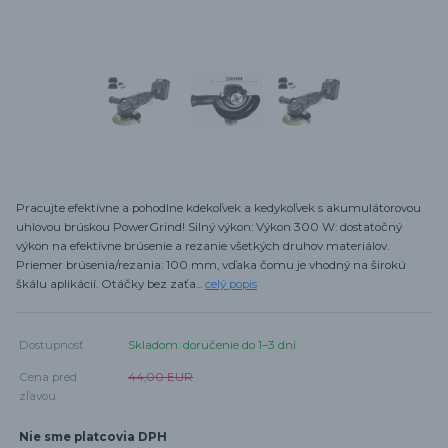
Pracujte efektívne a pohodlne kdekoľvek a kedykoľvek s akumulátorovou
uhlovou brúskou PowerGrind! Silný výkon: Výkon 300 W: dostatočný
výkon na efektívne brúsenie a rezanie všetkých druhov materiálov.
Priemer brúsenia/rezania: 100 mm, vďaka čomu je vhodný na širokú
škálu aplikácií. Otáčky bez zaťa...
celý popis
Dostupnosť
Skladom: doručenie do 1–3 dní
Cena pred
44,00 EUR
zľavou
Nie sme platcovia DPH