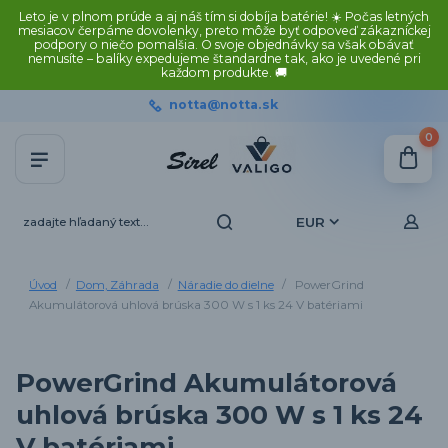
Leto je v plnom prúde a aj náš tím si dobíja batérie! ☀️ Počas letných
mesiacov čerpáme dovolenky, preto môže byť odpoveď zákazníckej
podpory o niečo pomalšia. O svoje objednávky sa však obávať
nemusíte – balíky expedujeme štandardne tak, ako je uvedené pri
každom produkte. 🚚
notta@notta.sk
0
EUR
Úvod
Dom, Záhrada
Náradie do dielne
PowerGrind
Akumulátorová uhlová brúska 300 W s 1 ks 24 V batériami
PowerGrind Akumulátorová
uhlová brúska 300 W s 1 ks 24
V batériami