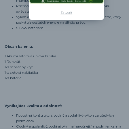
manipuláciu.
Priemer vretena: 10 mm pre kompaktné rozmery a ľahkú
ovládateľnosť.
Zatvoriť
Výkon akumulátora 1,5 Ah: Obsahuje výkonný akumulátor, ktorý
poskytuje dostatok energie na dlhšiu prácu.
S 1 24V batériami
Obsah balenia:
1 Akumulátorová uhlová brúska
1 Rukoväť
1ks ochranný kryt
1ks sieťová nabíjačka
1ks batérie
Vynikajúca kvalita a odolnosť:
Robustná konštrukcia: odolný a spoľahlivý výkon za všetkých
podmienok.
Odolný a spoľahlivý, odolá aj tým najnáročnejším podmienkam a