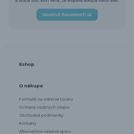
a srdcia ľudí, ktorí veria, že empatia dokáže meniť svet.
Navštíviť RozumiemTi.sk
Eshop
O nákupe
Formulár na vrátenie tovaru
Ochrana osobných údajov
Obchodné podmienky
Kontakty
Alternatívne riešenie sporu