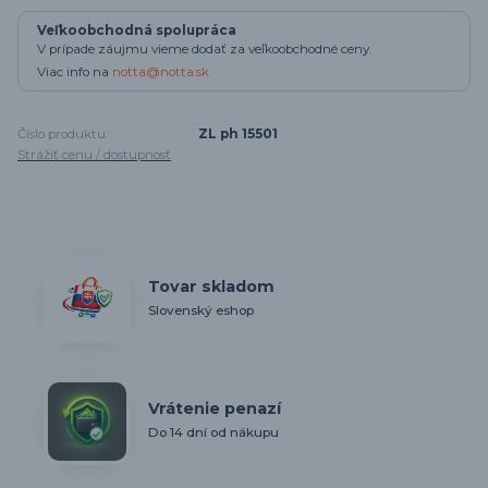
Veľkoobchodná spolupráca
V prípade záujmu vieme dodať za veľkoobchodné ceny.
Viac info na
notta@notta.sk
Číslo produktu:
ZL ph 15501
Strážiť cenu / dostupnosť
Tovar skladom
Slovenský eshop
Vrátenie penazí
Do 14 dní od nákupu