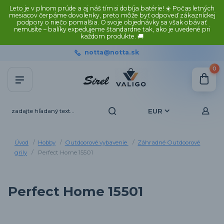
Leto je v plnom prúde a aj náš tím si dobíja batérie! ☀️ Počas letných
mesiacov čerpáme dovolenky, preto môže byť odpoveď zákazníckej
podpory o niečo pomalšia. O svoje objednávky sa však obávať
nemusíte – balíky expedujeme štandardne tak, ako je uvedené pri
každom produkte. 🚚
notta@notta.sk
0
EUR
Úvod
Hobby
Outdoorové vybavenie
Záhradné Outdoorové
grily
Perfect Home 15501
Perfect Home 15501