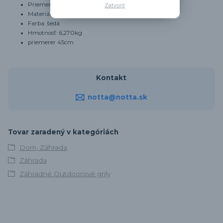
Priemer: 45 cm
Zatvoriť
Materiál: liatina
Farba: šedá
Hmotnosť: 6,270kg
priemerer 45cm
Kontakt
notta@notta.sk
Tovar zaradený v kategóriách
Dom, Záhrada
Záhrada
Záhradné Outdoorové grily