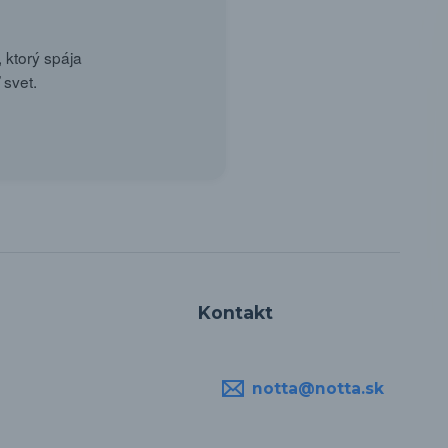
 ktorý spája
 svet.
Kontakt
notta@notta.sk