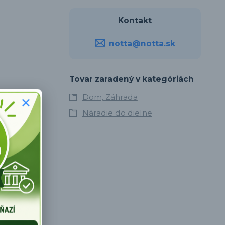
Kontakt
notta@notta.sk
Tovar zaradený v kategóriách
ebo hobby
Dom, Záhrada
vonkajších
Náradie do dielne