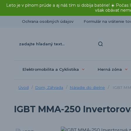
Leto je v plnom prúde a aj náš tím si dobíja batérie! ☀️ Po
však obávať nemu
Ochrana osobných údajov
Formulár na vrátenie to
Elektromobilita a Cyklistika
Herná zóna
Úvod
Dom, Záhrada
Náradie do dielne
IGBT MMA
IGBT MMA-250 Invertorová