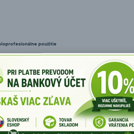
oloprofesionálne použitie
 ktorí hľadajú spoľahlivý a ľahko prenosný prístroj na domáce al
rom ju môžete jednoducho používať v dielni, garáži alebo aj pri 
júca oceľ a pod.
á veľa miesta