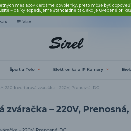
čas letných mesiacov čerpáme dovolenky, preto môže byť odpoveď
síte – balíky expedujeme štandardne tak, ako je uvedené pri ka
varu
Viac
Šport a Telo
Elektronika a IP Kamery
Biel
-250 Invertorová zváračka – 220V, Prenosná, DC
 zváračka – 220V, Prenosná,