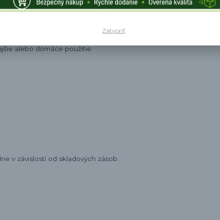
Zatvoriť
 výkyvoch napätia
ajšie alebo domáce použitie
e v závislosti od skladových zásob.