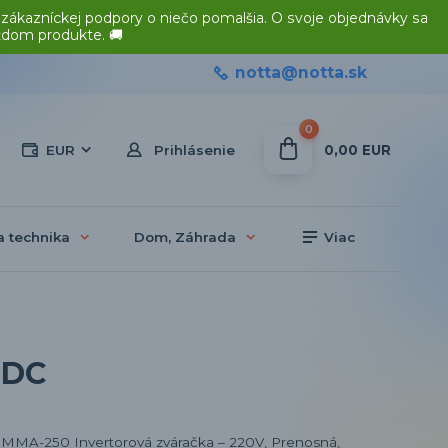
 zákazníckej podpory o niečo pomalšia. O svoje objednávky sa
ždom produkte. 🚚
notta@notta.sk
0
0,00 EUR
EUR
Prihlásenie
a technika
Dom, Záhrada
Viac
 DC
MMA-250 Invertorová zváračka – 220V, Prenosná,