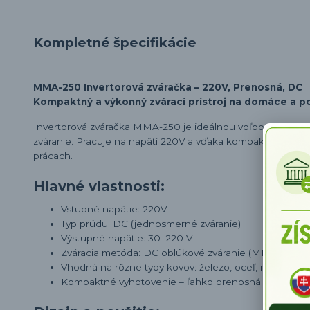
Kompletné špecifikácie
MMA-250 Invertorová zváračka – 220V, Prenosná, DC
Kompaktný a výkonný zvárací prístroj na domáce a p
Invertorová zváračka MMA-250 je ideálnou voľbou pre tých,
zváranie. Pracuje na napätí 220V a vďaka kompaktným rozme
prácach.
Hlavné vlastnosti:
Vstupné napätie: 220V
Typ prúdu: DC (jednosmerné zváranie)
Výstupné napätie: 30–220 V
Zváracia metóda: DC oblúkové zváranie (MMA)
Vhodná na rôzne typy kovov: železo, oceľ, nehrdzave
Kompaktné vyhotovenie – ľahko prenosná a nezaber