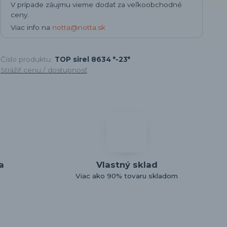
V prípade záujmu vieme dodať za veľkoobchodné
ceny.
Viac info na
notta@notta.sk
Číslo produktu:
TOP sirel 8634 *-23*
Strážiť cenu / dostupnosť
a
Vlastný sklad
Viac ako 90% tovaru skladom