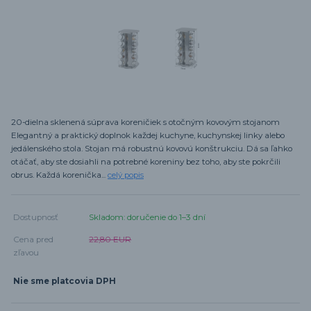
20-dielna sklenená súprava koreničiek s otočným kovovým stojanom
Elegantný a praktický doplnok každej kuchyne, kuchynskej linky alebo
jedálenského stola. Stojan má robustnú kovovú konštrukciu. Dá sa ľahko
otáčať, aby ste dosiahli na potrebné koreniny bez toho, aby ste pokrčili
obrus. Každá korenička...
celý popis
Dostupnosť
Skladom: doručenie do 1–3 dní
Cena pred
22,80 EUR
zľavou
Nie sme platcovia DPH