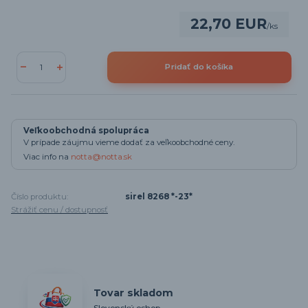
22,70 EUR
/
ks
Pridať do košíka
Veľkoobchodná spolupráca
V prípade záujmu vieme dodať za veľkoobchodné ceny.
Viac info na
notta@notta.sk
Číslo produktu:
sirel 8268 *-23*
Strážiť cenu / dostupnosť
Tovar skladom
Slovenský eshop