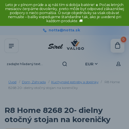
Leto je v plnom prúde a aj náš tím si dobíja batérie! ☀️ Počas letných
mesiacov čerpáme dovolenky, preto môže byť odpoveď zákazníckej
podpory o niečo pomalšia. O svoje objednávky sa však obávať
nemusíte – balíky expedujeme štandardne tak, ako je uvedené pri
každom produkte. 🚚
notta@notta.sk
0
EUR
Úvod
Dom, Záhrada
Kuchynské potreby a doplnky
R8 Home
8268 20- dielny otočný stojan na koreničky
R8 Home 8268 20- dielny
otočný stojan na koreničky