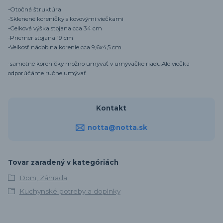
-Otočná štruktúra
-Sklenené koreničky s kovovými viečkami
-Celková výška stojana cca 34 cm
-Priemer stojana 19 cm
-Veľkosť nádob na korenie cca 9,6x4,5 cm
-samotné koreničky možno umývať v umývačke riadu.Ale viečka
odporúčáme ručne umývať
Kontakt
notta@notta.sk
Tovar zaradený v kategóriách
Dom, Záhrada
Kuchynské potreby a doplnky