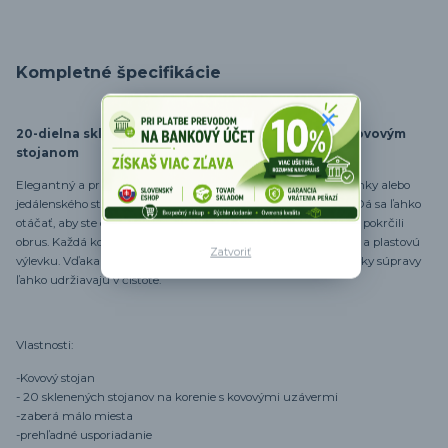
Kompletné špecifikácie
20-dielna sklenená súprava koreničiek s otočným kovovým
stojanom
Elegantný a praktický doplnok každej kuchyne, kuchynskej linky alebo
jedálenského stola. Stojan má robustnú kovovú konštrukciu. Dá sa ľahko
otáčať, aby ste dosiahli na potrebné koreniny bez toho, aby ste pokrčili
obrus. Každá korenička je vyrobená zo skla, má kovový uzáver a plastovú
Zatvoriť
výlevku. Vďaka jednotnému, hladkému povrchu sa všetky prvky súpravy
ľahko udržiavajú v čistote.
Vlastnosti:
-Kovový stojan
- 20 sklenených stojanov na korenie s kovovými uzávermi
-zaberá málo miesta
-prehľadné usporiadanie