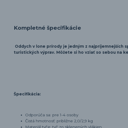
Kompletné špecifikácie
Oddych v lone prírody je jedným z najpríjemnejších 
turistických výprav. Môžete si ho vziať so sebou na k
Špecifikácia:
Odporúča sa: pre 1-4 osoby
Čistá hmotnosť: približne 2,0/2,9 kg
Materiál tyče: tyč zo sklenených vlákien