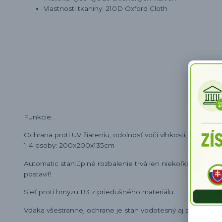
Vlastnosti tkaniny: 210D Oxford Cloth
Funkcie:
Ochrana proti UV žiareniu, odolnosť voči vlhkosti, vodotesn
1-4 osoby: 200x200x135cm
Automatic stan:úplné rozbalenie trvá len niekoľko sekúnd,
postaviť!
Sieť proti hmyzu B3 z priedušného materiálu.
Vďaka všestrannej ochrane je stan vodotesný aj pri veľmi si