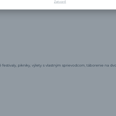
Zatvoriť
estivaly, pikniky, výlety s vlastným sprievodcom, táborenie na dvo