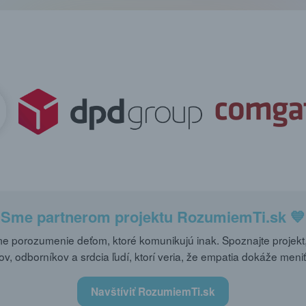
Sme partnerom projektu
RozumiemTi.sk
💙
 porozumenie deťom, ktoré komunikujú inak. Spoznajte projekt,
ov, odborníkov a srdcia ľudí, ktorí veria, že empatia dokáže meniť
Navštíviť RozumiemTi.sk