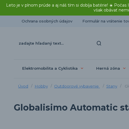
Leto je v plnom prúde a aj náš tím si dobíja batérie! ☀️ Po
však obávať nemu
Ochrana osobných údajov
Formulár na vrátenie to
Elektromobilita a Cyklistika
Herná zóna
Úvod
Hobby
Outdoorové vybavenie
Stany
Gl
Globalisimo Automatic s