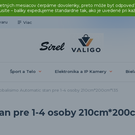
čas letných mesiacov čerpáme dovolenky, preto môže byť odpoveď
síte – balíky expedujeme štandardne tak, ako je uvedené pri ka
varu
Viac
Šport a Telo
Elektronika a IP Kamery
Biel
obalisimo Automatic stan pre 1-4 osoby 210cm*200cm*135
tan pre 1-4 osoby 210cm*200