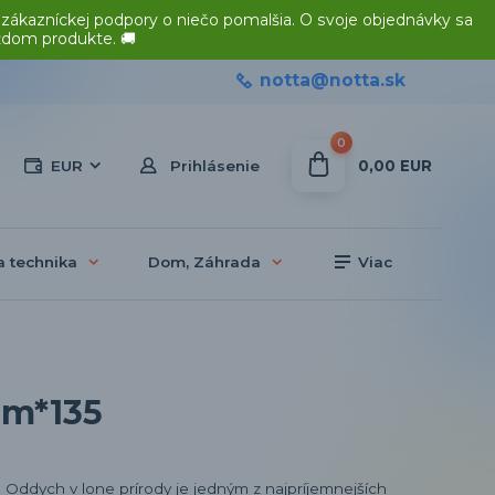
 zákazníckej podpory o niečo pomalšia. O svoje objednávky sa
ždom produkte. 🚚
notta@notta.sk
0
0,00 EUR
EUR
Prihlásenie
a technika
Dom, Záhrada
Viac
cm*135
Oddych v lone prírody je jedným z najpríjemnejších