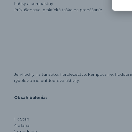
Ľahký a kompaktný
Príslušenstvo: praktická taška na prenášanie
Je vhodný na turistiku, horolezectvo, kempovanie, hudobné f
rybolov a iné outdoorové aktivity.
Obsah balenia:
1 x Stan
4 x laná
1 x podpera