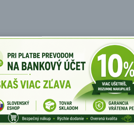
osť
 čím sa úplne eliminuje náročná práca. Dokonca aj deti dokážu sta
lnom daždi a tkanina funguje aj ako bariéra proti kondenzácii.