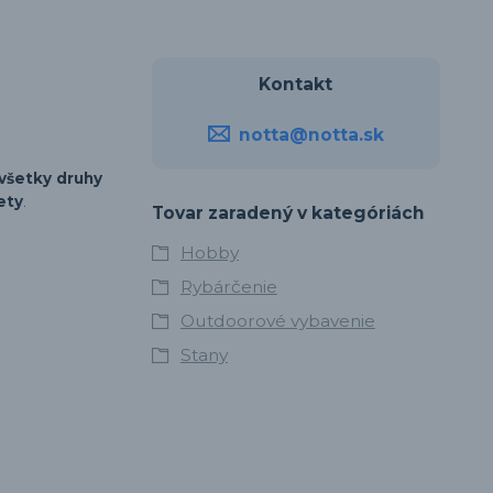
Kontakt
notta@notta.sk
 všetky druhy
ety
.
Tovar zaradený v kategóriách
Hobby
Rybárčenie
Outdoorové vybavenie
Stany