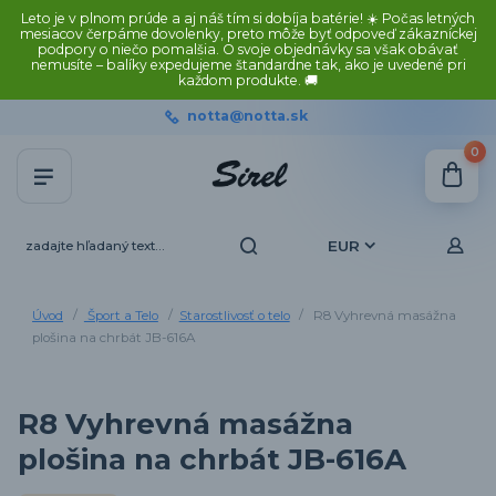
Leto je v plnom prúde a aj náš tím si dobíja batérie! ☀️ Počas letných
mesiacov čerpáme dovolenky, preto môže byť odpoveď zákazníckej
podpory o niečo pomalšia. O svoje objednávky sa však obávať
nemusíte – balíky expedujeme štandardne tak, ako je uvedené pri
každom produkte. 🚚
notta@notta.sk
0
EUR
Úvod
Šport a Telo
Starostlivosť o telo
R8 Vyhrevná masážna
plošina na chrbát JB-616A
R8 Vyhrevná masážna
plošina na chrbát JB-616A