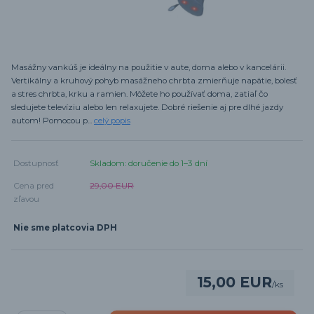
Masážny vankúš je ideálny na použitie v aute, doma alebo v kancelárii.
Vertikálny a kruhový pohyb masážneho chrbta zmierňuje napätie, bolesť
a stres chrbta, krku a ramien. Môžete ho používať doma, zatiaľ čo
sledujete televíziu alebo len relaxujete. Dobré riešenie aj pre dlhé jazdy
autom! Pomocou p...
celý popis
Dostupnosť
Skladom: doručenie do 1–3 dní
Cena pred
29,00 EUR
zľavou
Nie sme platcovia DPH
15,00 EUR
/
ks