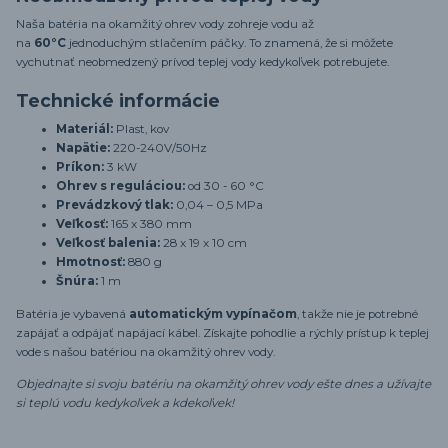
Naša batéria na okamžitý ohrev vody zohreje vodu až
na
60°C
jednoduchým stlačením páčky. To znamená, že si môžete
vychutnať neobmedzený prívod teplej vody kedykoľvek potrebujete.
Technické informácie
Materiál:
Plast, kov
Napätie:
220-240V/50Hz
Príkon:
3 kW
Ohrev s reguláciou:
od 30 - 60 °C
Prevádzkový tlak:
0,04 – 0,5 MPa
Veľkosť:
165 x 380 mm
Veľkosť balenia:
28 x 19 x 10 cm
Hmotnosť:
880 g
Šnúra:
1 m
Batéria je vybavená
automatickým vypínačom
, takže nie je potrebné
zapájať a odpájať napájací kábel. Získajte pohodlie a rýchly prístup k teplej
vode s našou batériou na okamžitý ohrev vody.
Objednajte si svoju batériu na okamžitý ohrev vody ešte dnes a užívajte
si teplú vodu kedykoľvek a kdekoľvek!