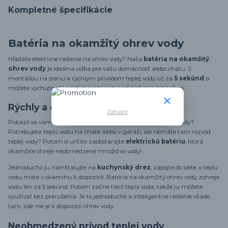
Kompletné špecifikácie
Batéria na okamžitý ohrev vody
Hľadáte efektívne riešenie na ohrev vody? Naša
batéria na okamžitý
ohrev vody
je ideálna voľba pre vašu domácnosť alebo chatu. S
montážou na stenu a rýchlym prívodom teplej vody už za
5 sekúnd
si
môžete vychutnať komfort teplej vody kedykoľvek a kdekoľvek.
Rýchly a efektívny ohrev vody
Zatvoriť
Pokazil sa vám ohrievač vody alebo prerušili dodávku teplej vody?
Potrebujete teplú vodu na chate alebo v garáži, ale nemáte tam rozvod
teplej vody? Potom si určite zaobstarajte
elektrickú batériu
, ktorá
okamžite ohreje neobmedzené množstvo vody!
Jednoducho ju nainštalujte na
kuchynský drez
, zapojte do siete a teplú
vodu máte v okamihu k dispozícii. Batéria na okamžitý ohrev vody zohreje
vodu len za 5 sekúnd. Potom začne tiecť teplá voda, takže ju môžete
využívať bez prerušenia. Je to jednoduché a inteligentné riešenie všade
tam, kde nie je k dispozícii ohrev vody.
Neobmedzený prívod teplej vody