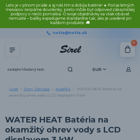
Leto je v plnom prúde a aj náš tím si dobíja batérie! ☀️ Počas letných
mesiacov čerpáme dovolenky, preto môže byť odpoveď zákazníckej
podpory o niečo pomalšia. O svoje objednávky sa však obávať
nemusíte – balíky expedujeme štandardne tak, ako je uvedené pri
každom produkte. 🚚
notta@notta.sk
0
EUR
Úvod
Dom, Záhrada
Kúpeľňa
WATER HEAT Batéria na
okamžitý ohrev vody s LCD displayom 3 kW
WATER HEAT Batéria na
okamžitý ohrev vody s LCD
displayom 3 kW