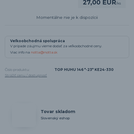
27,00 EUR
/
ks
Momentálne nie je k dispozícii
Veľkoobchodná spolupráca
V prípade záujmu vieme dodať za veľkoobchodné ceny.
Viac info na
notta@notta.sk
Číslo produktu:
TOP HUHU 146 *-23* KE24-330
Strážiť cenu / dostupnosť
Tovar skladom
Slovenský eshop