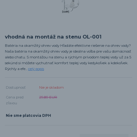
vhodná na montáž na stenu OL-001
Batéria na okamžitý ohrev vody Hľadáte efektívne riešenie na ohrev vody?
Naša batéria na okamžitý ohrev vody je ideálna voľba pre vašu domácnosť
alebo chatu. S montážou na stenu a rýchlym prívodom teplej vody už za 5
sekúnd si môžete vychutnať komfort teplej vody kedykoľvek a kdekoľvek.
Rýchly a efe...
celý popis
Dostupnosť
Nie je skladom
Cena pred
29,89 EUR
zľavou
Nie sme platcovia DPH