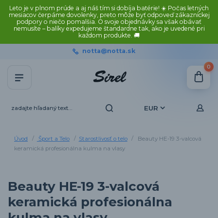
Leto je v plnom prúde a aj náš tím si dobíja batérie! ☀️ Počas letných
mesiacov čerpáme dovolenky, preto môže byť odpoveď zákazníckej
podpory o niečo pomalšia. O svoje objednávky sa však obávať
nemusíte – balíky expedujeme štandardne tak, ako je uvedené pri
každom produkte. 🚚
notta@notta.sk
0
EUR
Úvod
Šport a Telo
Starostlivosť o telo
Beauty HE-19 3-valcová
keramická profesionálna kulma na vlasy
Beauty HE-19 3-valcová
keramická profesionálna
kulma na vlasy