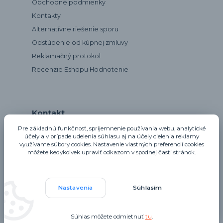
Obchodné podmienky
Kontakty
Alternatívne riešenie sporu
Odstúpenie od kúpnej zmluvy
Reklamačný protokol
Recenzie Eshopu Hodnotenie
Kontakt
Pre základnú funkčnosť, spríjemnenie používania webu, analytické
účely a v prípade udelenia súhlasu aj na účely cielenia reklamy
využívame súbory cookies. Nastavenie vlastných preferencií cookies
notta@notta.sk
môžete kedykoľvek upraviť odkazom v spodnej časti stránok.
Nastavenia
Súhlasím
Upravit sběr cookies.
Súhlas môžete odmietnuť
tu
.