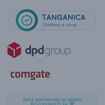
Sme partnerom projektu
RozumiemTi.sk
💙