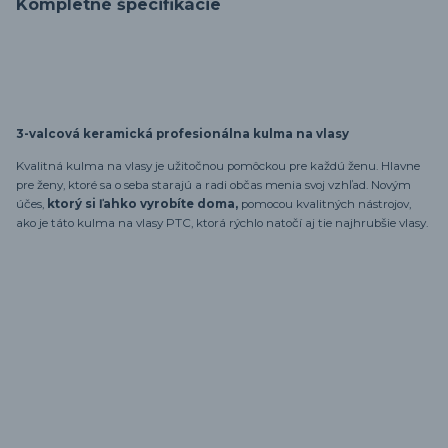
Kompletné špecifikácie
3-valcová keramická profesionálna kulma na vlasy
Kvalitná kulma na vlasy je užitočnou pomôckou pre každú ženu.
Hlavne
pre ženy, ktoré sa o seba starajú a radi občas menia svoj vzhľad.
N
ovým
účes,
ktorý si ľahko vyrobíte doma,
pomocou kvalitných nástrojov,
ako je táto kulma na vlasy PTC, ktorá rýchlo natočí aj tie najhrubšie vlasy.