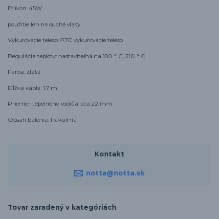
Príkon: 45W
použitie len na suché vlasy
Vykurovacie teleso: PTC vykurovacie teleso
Regulácia teploty: nastaviteľná na 180 ° C, 210 ° C
Farba: zlatá
Dĺžka kábla: 1,7 m
Priemer tepelného vodiča: cca 22 mm
Obsah balenia:
1 x kulma
Kontakt
notta@notta.sk
Tovar zaradený v kategóriách