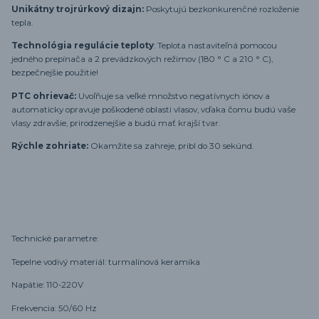
Unikátny trojrúrkový dizajn:
Poskytujú bezkonkurenčné rozloženie
tepla.
Technológia regulácie teploty
: Teplota nastaviteľná pomocou
jedného prepínača a 2 prevádzkových režimov (180 ° C a 210 ° C),
bezpečnejšie použitie!
PTC ohrievač:
Uvoľňuje sa veľké množstvo negatívnych iónov a
automaticky opravuje poškodené oblasti vlasov, vďaka čomu budú vaše
vlasy zdravšie, prirodzenejšie a budú mať krajší tvar.
Rýchle zohriate:
Okamžite sa zahreje, pribl do 30 sekúnd.
Technické parametre:
Tepelne vodivý materiál: turmalínová keramika
Napätie: 110-220V
Frekvencia: 50/60 Hz