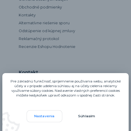
Obchodné podmienky
Kontakty
Alternatívne riešenie sporu
Odstúpenie od kúpnej zmluvy
Reklamačný protokol
Recenzie Eshopu Hodnotenie
Kontakt
Pre základnú funkčnosť, spríjemnenie používania webu, analytické
účely a v prípade udelenia súhlasu aj na účely cielenia reklamy
využívame súbory cookies. Nastavenie vlastných preferencií cookies
notta@notta.sk
môžete kedykoľvek upraviť odkazom v spodnej časti stránok.
Nastavenia
Súhlasím
Upravit sběr cookies.