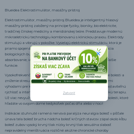
Blueidea Elektrostimulátor, masážny prístroj
Elektrostimulátor, masážny prístroj Blueidea je inteligentný hlasový
masážny prístroj založený na princípe fyziky, bioniky, bio elektricite,
tradičnej čínskej medicíny a meridiánskej teóre. Predstavuje modernú
mikroeletrickú technológiu kombinovanú s klinickou praxou. Elektródy
stimulujú a vibrujú v pokožke. Vysielajú elektrickú stimuláciu, ktorá je
priamo spojená s tkanivami a orgánmi . Elektrické pole, aktivácia
biologických buniek, pozmenenie voľných radikálov, reguluje
absorbovanie, vedenie, balans, metabolizmus, imunitu a má ďalšie
funkcie.
Vysokofrekvenčné elektronické impulzy určené na zmiernenie bolesti a
zníženie stresu. Prednastavené masážne programy s osobitnými
výhodami pre každú svalovú skupinu. Každý z nich ponúka nastaviteľnú
rýchlosť a intenzitu! Už nemusíte čakať na lekárov alebo fyzickú terapiu.
Zatvoriť
Už viac nevyužívajte drahé masáže. Majte úľavu od napätia a bolesti, ktoré
hľadáte vo svojom dome kedykoľvek počas dňa alebo v noci!
Indikácie: stuhnuté ramená nervová paralýza neuralgia bolesť v píšťale
únava tela bolesť brucha nádcha bolesť krčných stavcov zápal okolo kĺbu
bolesť zubov vysoký krvný tlak nízky krvný tlak sexuálna slabosť
nepravidelný menštruácia rozličné akútne chronické choroby