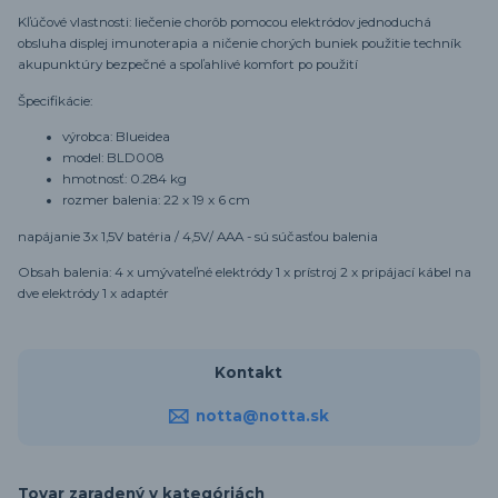
Kľúčové vlastnosti: liečenie chorôb pomocou elektródov jednoduchá
obsluha displej imunoterapia a ničenie chorých buniek použitie techník
akupunktúry bezpečné a spoľahlivé komfort po použití
Špecifikácie:
výrobca: Blueidea
model: BLD008
hmotnosť: 0.284 kg
rozmer balenia: 22 x 19 x 6 cm
napájanie 3x 1,5V batéria / 4,5V/ AAA - sú súčasťou balenia
Obsah balenia: 4 x umývateľné elektródy 1 x prístroj 2 x pripájací kábel na
dve elektródy 1 x adaptér
Kontakt
notta@notta.sk
Tovar zaradený v kategóriách