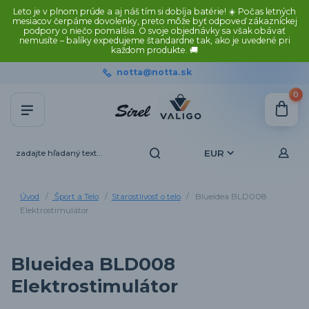
Leto je v plnom prúde a aj náš tím si dobíja batérie! ☀️ Počas letných
mesiacov čerpáme dovolenky, preto môže byť odpoveď zákazníckej
podpory o niečo pomalšia. O svoje objednávky sa však obávať
nemusíte – balíky expedujeme štandardne tak, ako je uvedené pri
každom produkte. 🚚
notta@notta.sk
0
EUR
Úvod
Šport a Telo
Starostlivosť o telo
Blueidea BLD008
Elektrostimulátor
Blueidea BLD008
Elektrostimulátor