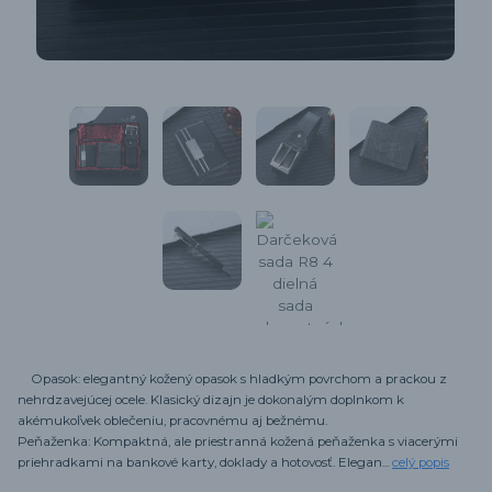
Opasok: elegantný kožený opasok s hladkým povrchom a prackou z
nehrdzavejúcej ocele. Klasický dizajn je dokonalým doplnkom k
akémukoľvek oblečeniu, pracovnému aj bežnému.
Peňaženka: Kompaktná, ale priestranná kožená peňaženka s viacerými
priehradkami na bankové karty, doklady a hotovosť. Elegan...
celý popis