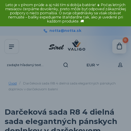
Leto je v plnom prúde a aj náš tím si dobíja batérie! ☀️ Počas letných
mesiacov čerpáme dovolenky, preto môže byť odpoveď zákazníckej
podpory o niečo pomalšia. O svoje objednávky sa však obávať
nemusíte – balíky expedujeme štandardne tak, ako je uvedené pri
každom produkte. 🚚
notta@notta.sk
0
EUR
Úvod
Darčeková sada R8 4 dielná sada elegantných pánskych
doplnkov v darčekovom balení
Darčeková sada R8 4 dielná
sada elegantných pánskych
doplnkov v darčekovom