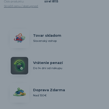
Číslo produktu:
sirel 8115
Strážiť cenu / dostupnosť
Tovar skladom
Slovenský eshop
Vrátenie penazí
Do 14 dní od nákupu
Doprava Zdarma
Nad 150€