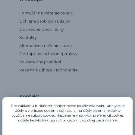
Formulár na vrátenie tovaru
Ochrana osobných údajov
Obchodné podmienky
Kontakty
Alternatívne riešenie sporu
Odstúpenie od kúpnej zmluvy
Reklamačný protokol
Recenzie Eshopu Hodnotenie
Kontakt
Pre základnú funkčnosť, spríjemnenie používania webu, analytické
účely a v prípade udelenia súhlasu aj na účely cielenia reklamy
využívame súbory cookies. Nastavenie vlastných preferencií cookies
notta@notta.sk
môžete kedykoľvek upraviť odkazom v spodnej časti stránok.