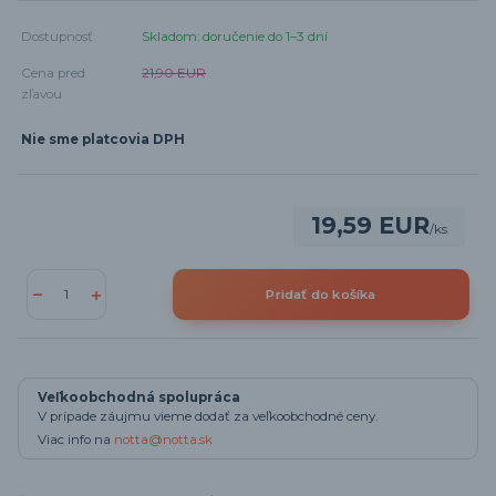
Dostupnosť
Skladom: doručenie do 1–3 dní
Cena pred
21,90 EUR
zľavou
Nie sme platcovia DPH
19,59 EUR
/
ks
Pridať do košíka
Veľkoobchodná spolupráca
V prípade záujmu vieme dodať za veľkoobchodné ceny.
Viac info na
notta@notta.sk