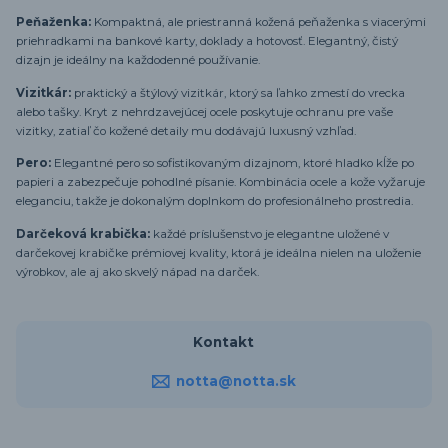
Peňaženka:
Kompaktná, ale priestranná kožená peňaženka s viacerými
priehradkami na bankové karty, doklady a hotovosť. Elegantný, čistý
dizajn je ideálny na každodenné používanie.
Vizitkár:
praktický a štýlový vizitkár, ktorý sa ľahko zmestí do vrecka
alebo tašky. Kryt z nehrdzavejúcej ocele poskytuje ochranu pre vaše
vizitky, zatiaľ čo kožené detaily mu dodávajú luxusný vzhľad.
Pero:
Elegantné pero so sofistikovaným dizajnom, ktoré hladko kĺže po
papieri a zabezpečuje pohodlné písanie. Kombinácia ocele a kože vyžaruje
eleganciu, takže je dokonalým doplnkom do profesionálneho prostredia.
Darčeková krabička:
každé príslušenstvo je elegantne uložené v
darčekovej krabičke prémiovej kvality, ktorá je ideálna nielen na uloženie
výrobkov, ale aj ako skvelý nápad na darček.
Kontakt
notta@notta.sk