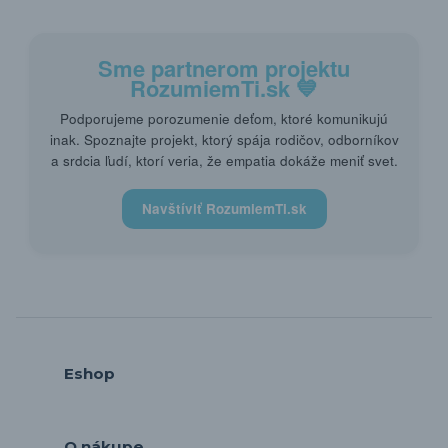
Sme partnerom projektu
RozumiemTi.sk
💙
Podporujeme porozumenie deťom, ktoré komunikujú
inak. Spoznajte projekt, ktorý spája rodičov, odborníkov
a srdcia ľudí, ktorí veria, že empatia dokáže meniť svet.
Navštíviť RozumiemTi.sk
Eshop
O nákupe