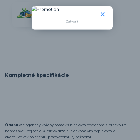
Vlastný sklad
Viac ako 90% tovaru skladom
Zatvoriť
Kompletné špecifikácie
Opasok:
elegantný kožený opasok s hladkým povrchom a prackou z
nehrdzavejúcej ocele. Klasický dizajn je dokonalým doplnkom k
akémukoľvek oblečeniu, pracovnému aj bežnému.