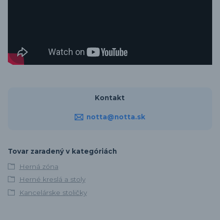
Kontakt
notta@notta.sk
Tovar zaradený v kategóriách
Herná zóna
Herné kreslá a stoly
Kancelárske stoličky