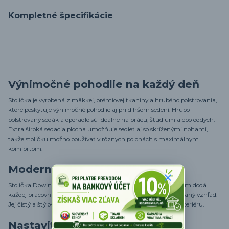
Kompletné špecifikácie
Výnimočné pohodlie na každý deň
Stolička je vyrobená z mäkkej, prémiovej tkaniny a hrubého polstrovania,
ktoré poskytuje výnimočné pohodlie aj pri dlhšom sedení. Hrubo
polstrovaný sedák a operadlo sú ideálne na prácu, štúdium alebo oddych.
Extra široká sedacia plocha umožňuje sedieť aj so skríženými nohami,
takže stoličku možno používať v rôznych polohách s maximálnym
komfortom.
Moderný a elegantný vzhľad
Stolička Dowinx Criss Cross so špeciálnym krížovým prešívaním dodá
každej pracovni alebo domácej kancelárii moderný a sofistikovaný vzhľad.
Jej čistý a štýlový dizajn sa ľahko prispôsobí rôznym štýlom interiéru.
Nastaviteľný a praktický dizajn