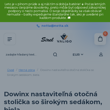
Leto je v plnom prúde a aj náš tím si dobíja batérie! ☀️ Počas letných
mesiacov čerpáme dovolenky, preto môže byť odpoveď zákazníckej
podpory o niečo pomalšia. O svoje objednávky sa však obávať
nemusíte – balíky expedujeme štandardne tak, ako je uvedené pri
každom produkte. 🚚
notta@notta.sk
0
EUR
Úvod
Herná zóna
Dowinx nastaviteľná otočná stolička so
širokým sedákom, biela.
Dowinx nastaviteľná otočná
stolička so širokým sedákom,
biela.