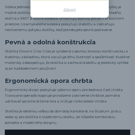
Vďaka jednoducho ovládateľnému mechanizmu nastavenia výšky je
Zatvoriť
možné stoličku ľahko prispôsobiť individuálnym potrebám. Základňa
otočná o 360° a odolné kolieska umožňujú plynulý pohyb v pracovnom
priestore. Uzamykateľné kolieska poskytujú stabilitu a zabraňujú
nechcenému pohybu stoličky, keď potrebujete pevné postavenie.
Pevná a odolná konštrukcia
Stolička Dowinx Criss Cross je vyrobená s pevnou kovovou konštrukciou a
stabilnou základňou, ktorá zaručuje dlhú životnosť a spoľahlivosť. Kvalitné
materiály zabezpečujú, že stolička si zachová stabilitu aj estetický vzhľad
aj pri každodennom používaní.
Ergonomická opora chrbta
Ergonomický dizajn poskytuje výbornú oporu pre bedrovú časť chrbta.
Tvarované operadlo kopíruje prirodzené zakrivenie chrbtice, pomáha
udržiavať správne držanie tela a znižuje riziko bolesti chrbta.
Stolička je ideálnou voľbou do domácej kancelárie, na štúdium, prácu
alebo aj ako stolička k toaletnému stolíku, ak hľadáte kombináciu
pohodlia a moderného dizajnu.