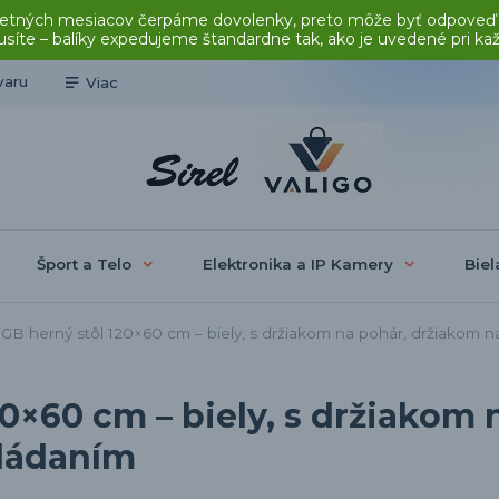
čas letných mesiacov čerpáme dovolenky, preto môže byť odpoveď
síte – balíky expedujeme štandardne tak, ako je uvedené pri ka
varu
Viac
Šport a Telo
Elektronika a IP Kamery
Biel
B herný stôl 120×60 cm – biely, s držiakom na pohár, držiakom n
0×60 cm – biely, s držiakom 
vládaním