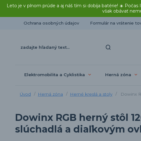
Leto je v plnom prúde a aj náš tím si dobíja batérie! ☀️ Po
však obávať nemu
Ochrana osobných údajov
Formulár na vrátenie to
Elektromobilita a Cyklistika
Herná zóna
Úvod
Herná zóna
Herné kreslá a stoly
Dowinx RG
Dowinx RGB herný stôl 12
slúchadlá a diaľkovým o