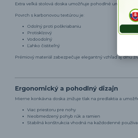
Extra veľká stolová doska umožňuje pohodlné umiestnenie 
Povrch s karbonovou textúrou je:
Odolný proti poškriabaniu
Protisklzový
Vodoodolný
Ľahko čistiteľný
Prémiový materiál zabezpečuje elegantný vzhľad aj dlhú ži
Ergonomický a pohodlný dizajn
Mierne konkávna doska znižuje tlak na predlaktia a umožňu
Viac priestoru pre nohy
Neobmedzený pohyb rúk a ramien
Stabilná konštrukcia vhodná na každodenné používa