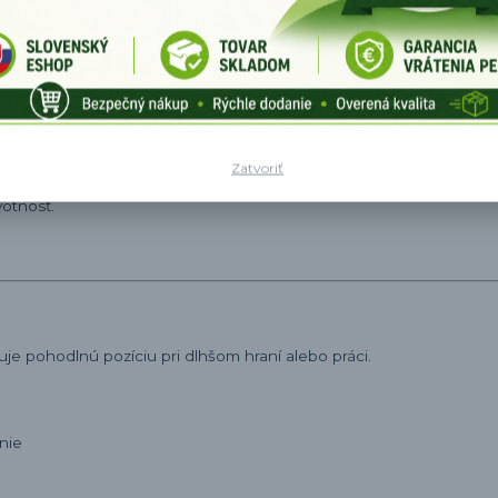
veľkého monitora alebo viacerých obrazoviek.
Zatvoriť
votnosť.
je pohodlnú pozíciu pri dlhšom hraní alebo práci.
nie