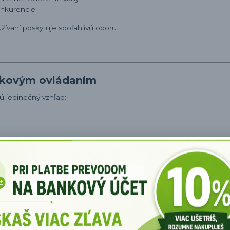
onkurencie
oužívaní poskytuje spoľahlivú oporu.
aľkovým ovládaním
jú jedinečný vzhľad:
ie svetlo
ťažíte, hráte FPS alebo streamujete večer.