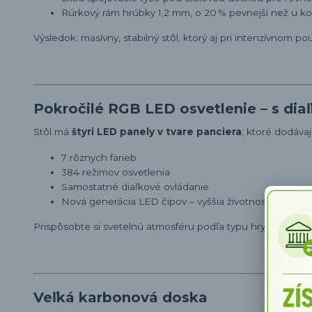
Rúrkový rám hrúbky 1,2 mm, o 20 % pevnejší než u k
Výsledok: masívny, stabilný stôl, ktorý aj pri intenzívnom p
Pokročilé RGB LED osvetlenie – s di
Stôl má
štyri LED panely v tvare panciera
, ktoré dodáva
7 rôznych farieb
384 režimov osvetlenia
Samostatné diaľkové ovládanie
Nová generácia LED čipov – vyššia životnosť a jasnejš
Prispôsobte si svetelnú atmosféru podľa typu hry – či už sú
Veľká karbonová doska