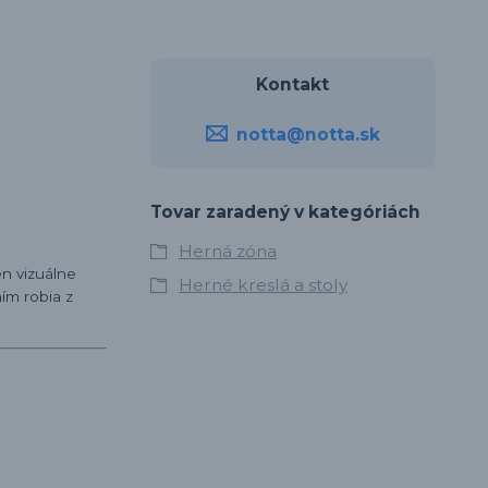
Kontakt
notta@notta.sk
Tovar zaradený v kategóriách
Herná zóna
n vizuálne
Herné kreslá a stoly
ím robia z