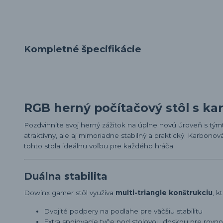
Kompletné špecifikácie
RGB herný počítačový stôl s k
Pozdvihnite svoj herný zážitok na úplne novú úroveň s tý
atraktívny, ale aj mimoriadne stabilný a praktický. Karbon
tohto stola ideálnu voľbu pre každého hráča.
Duálna stabilita
Dowinx gamer stôl využíva
multi-triangle konštrukciu
, k
Dvojité podpery na podlahe pre väčšiu stabilitu
Extra spojovacie tyče pod stolovou doskou pre rovn