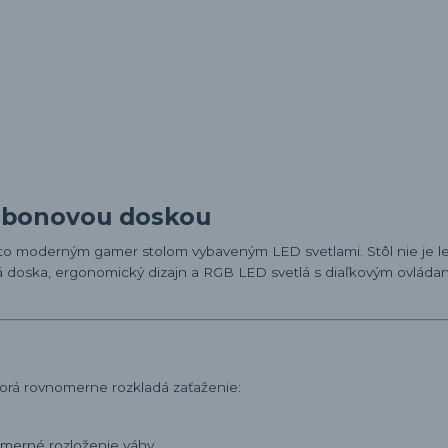
arbonovou doskou
mto moderným gamer stolom vybaveným LED svetlami. Stôl nie je le
ová doska, ergonomický dizajn a RGB LED svetlá s diaľkovým ovládan
torá rovnomerne rozkladá zaťaženie:
omerné rozloženie váhy