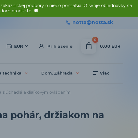
 zákazníckej podpory o niečo pomalšia. O svoje objednávky sa
ždom produkte. 🚚
notta@notta.sk
0
0,00 EUR
EUR
Prihlásenie
a technika
Dom, Záhrada
Viac
a slúchadlá a diaľkovým ovládaním
na pohár, držiakom na