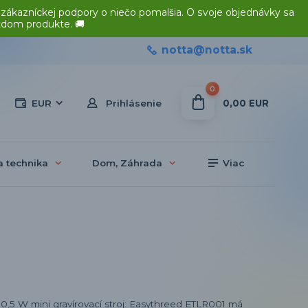
 zákazníckej podpory o niečo pomalšia. O svoje objednávky sa
ždom produkte. 🚚
notta@notta.sk
0
0,00 EUR
EUR
Prihlásenie
a technika
Dom, Záhrada
Viac
0,5 W mini gravírovací stroj: Easythreed ETLR001 má