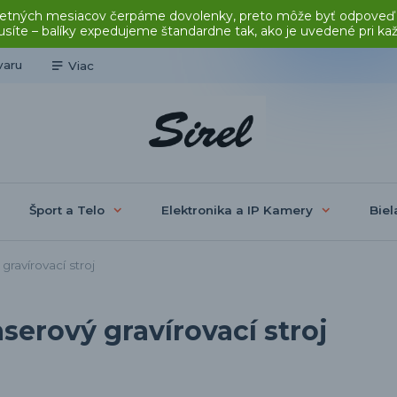
čas letných mesiacov čerpáme dovolenky, preto môže byť odpoveď
síte – balíky expedujeme štandardne tak, ako je uvedené pri ka
varu
Viac
Šport a Telo
Elektronika a IP Kamery
Biel
ravírovací stroj
serový gravírovací stroj