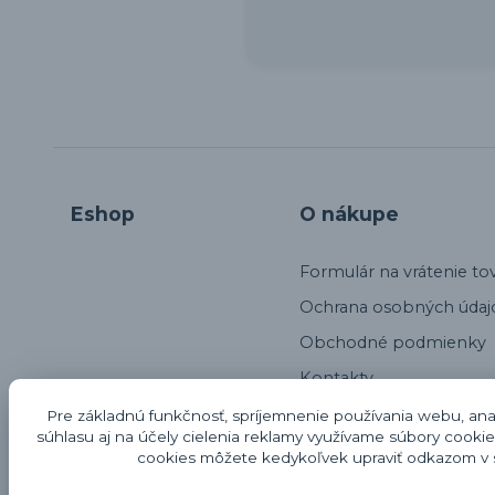
Eshop
O nákupe
Formulár na vrátenie to
Ochrana osobných údaj
Obchodné podmienky
Kontakty
Alternatívne riešenie sp
Pre základnú funkčnosť, spríjemnenie používania webu, anal
súhlasu aj na účely cielenia reklamy využívame súbory cookie
Odstúpenie od kúpnej 
cookies môžete kedykoľvek upraviť odkazom v s
Reklamačný protokol