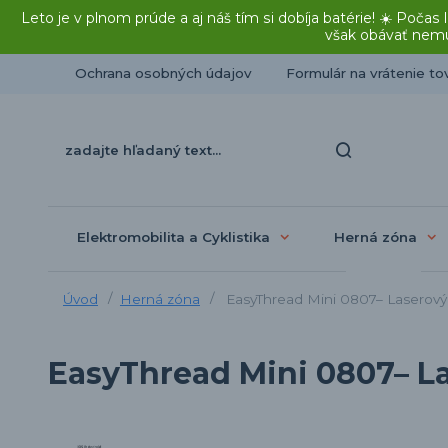
Leto je v plnom prúde a aj náš tím si dobíja batérie! ☀️ Po
však obávať nemu
Ochrana osobných údajov
Formulár na vrátenie to
Elektromobilita a Cyklistika
Herná zóna
Úvod
Herná zóna
EasyThread Mini 0807– Laserový g
EasyThread Mini 0807– La