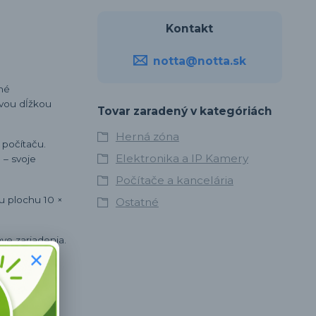
Kontakt
notta@notta.sk
né
ovou dĺžkou
Tovar zaradený v kategóriách
Herná zóna
počítaču.
Elektronika a IP Kamery
 – svoje
Počítače a kancelária
u plochu 10 ×
Ostatné
ve zariadenia.
je vhodné na