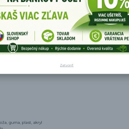
Zatvoriť
ža, guma, plast, akryl
lo