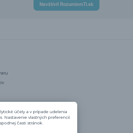
Navštíviť RozumiemTi.sk
varu
ov
oru
ytické účely a v prípade udelenia
s. Nastavenie vlastných preferencií
zmluvy
podnej časti stránok.