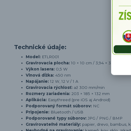
Technické údaje:
Model:
ETLR001
Gravirovacia plocha:
10 × 10 cm / 3,94 × 3,94 palca
Výkon lasera:
0,5 W
Vlnová dĺžka:
450 nm
Napájanie:
12 W, 12 V / 1 A
Gravirovacia rýchlosť:
až 300 mm/min
Rozmery zariadenia:
203 × 185 × 132 mm
Aplikácia:
Easythreed (pre iOS aj Android)
Podporovaný formát súborov:
NC
Pripojenie:
Bluetooth / USB
Podporované typy súborov:
JPG / PNG / BMP
Gravírovateľné materiály:
papier, drevo, bambus, ko
Nevhodné na gravírovanie:
kameň, kov, sklo, zrkad