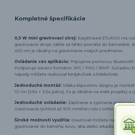
Kompletné špecifikácie
0,5 W mini gravírovací stroj:
Easythreed ETLR001 má rozm
gravírovacie stroje, takže sa ľahko prenáša do kancelári
450 nm je ideálny na gravírovanie malých predmetov.
Ovládanie cez aplikáciu:
Pripojenie pomocou Bluetooth 
Podporuje viacero formátov: JPG / PNG / BMP. Súčasťou ba
nápady môžete realizovať kedykoľvek a kdekoľvek.
Jednoduchá montáž:
Vďaka klipovému dizajnu je montáž j
10 cm (3,94 × 3,94 palca), čo je ideálne na malé projekty a r
Jednoduché ovládanie:
Zapínanie a vypínanie pomocou je
Gravírovacia rýchlosť až 300 mm/min robí z tohto zariaden
Široké možnosti využitia:
Gravírovať môžete na rôzne mate
gravírovanie do kameňa, kovu, skla alebo zrkadla.)