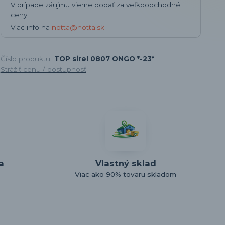
V prípade záujmu vieme dodať za veľkoobchodné
ceny.
Viac info na
notta@notta.sk
Číslo produktu:
TOP sirel 0807 ONGO *-23*
Strážiť cenu / dostupnosť
a
Vlastný sklad
Viac ako 90% tovaru skladom