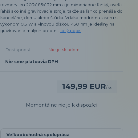
rozmery len 203x185x132 mm a je mimoriadne ľahký, oveľa
ľahší ako iné gravírovacie stroje, takže sa ľahko prenáša do
kancelárie, domu alebo štúdia. Vďaka modrému laseru s
výkonom 0,5 W a vlnovou dĺžkou 450 nm je ideálny na
gravírovanie malých predm...
celý popis
Dostupnosť
Nie je skladom
Nie sme platcovia DPH
149,99 EUR
/
ks
Momentálne nie je k dispozícii
Veľkoobchodná spolupráca