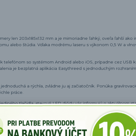
ery len 203x185x132 mm a je mimoriadne ľahký, oveľa ľahší ako i
e, domu alebo štúdia. Vďaka modrému laseru s výkonom 0,5 W a vln
k telefónom so systémom Android alebo iOS, prípadne cez USB k 
lenia je bezplatná aplikácia Easythreed s jednoduchým rozhraním
ednoduchá a rýchla, zvládne ju aj začiatočník. Ponúka gravírovaci
ýchle práce.
diného tlačidla, stavové LED diódy vás informujú o aktuálnom sta
ia ideálneho pomocníka aj pre väčšie množstvo úloh.
riály ako papier, drevo, bambus, koža, guma, plast či akryl. (Nie 