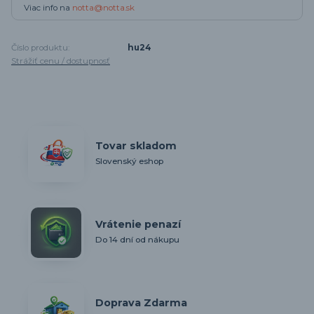
Viac info na
notta@notta.sk
Číslo produktu:
hu24
Strážiť cenu / dostupnosť
Tovar skladom
Slovenský eshop
Vrátenie penazí
Do 14 dní od nákupu
Doprava Zdarma