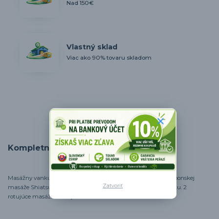
Nad 150€
Vlastný sklad
Viac ako 90% tovaru skladom
Kompletné špecifikácie
Masážny vankúš FIT Life CHM-608 napodobňuje techniku japonskej
Zatvoriť
masáže Shiatsu. Relax a úľava pre unavené svaly chrbta a krku. 2
rotujúce masážne hlavy. Viacero funkcií.