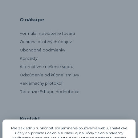
O nákupe
Formulár na vrátenie tovaru
Ochrana osobných údajov
Obchodné podmienky
Kontakty
Alternatívne riešenie sporu
Odstúpenie od kúpnej zmluvy
Reklamačný protokol
Recenzie Eshopu Hodnotenie
Kontakt
Pre základnú funkčnosť, spríjemnenie používania webu, analytické
účely a v prípade udelenia súhlasu aj na účely cielenia reklamy