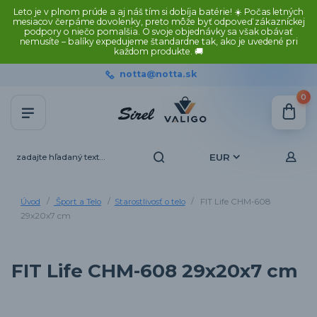
Leto je v plnom prúde a aj náš tím si dobíja batérie! ☀️ Počas letných
mesiacov čerpáme dovolenky, preto môže byť odpoveď zákazníckej
podpory o niečo pomalšia. O svoje objednávky sa však obávať
nemusíte – balíky expedujeme štandardne tak, ako je uvedené pri
každom produkte. 🚚
notta@notta.sk
0
EUR
Úvod
Šport a Telo
Starostlivosť o telo
FIT Life CHM-608
29x20x7 cm
FIT Life CHM-608 29x20x7 cm