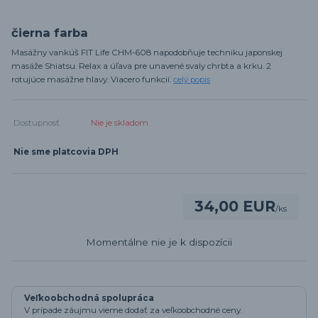
čierna farba
Masážny vankúš FIT Life CHM-608 napodobňuje techniku japonskej
masáže Shiatsu. Relax a úľava pre unavené svaly chrbta a krku. 2
rotujúce masážne hlavy. Viacero funkcií.
celý popis
Dostupnosť
Nie je skladom
Nie sme platcovia DPH
34,00 EUR
/
ks
Momentálne nie je k dispozícii
Veľkoobchodná spolupráca
V prípade záujmu vieme dodať za veľkoobchodné ceny.