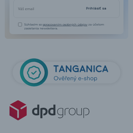
Prihlásiť sa
Súhlasím so
spracovaním osobných údajov
za účelom
zasielania newslettera.