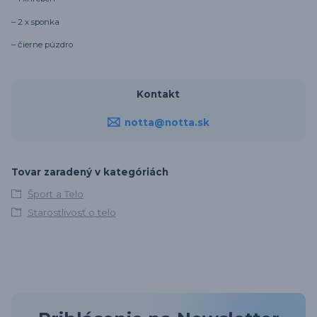
– 2 x
sponka
– čierne púzdro
Kontakt
notta@notta.sk
Tovar zaradený v kategóriách
Šport a Telo
Starostlivosť o telo