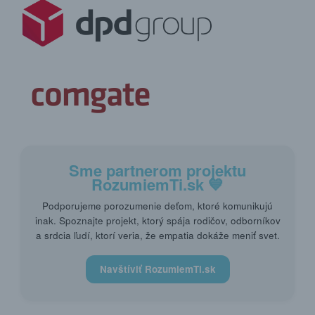
Sme partnerom projektu
RozumiemTi.sk
💙
Podporujeme porozumenie deťom, ktoré komunikujú
inak. Spoznajte projekt, ktorý spája rodičov, odborníkov
a srdcia ľudí, ktorí veria, že empatia dokáže meniť svet.
Navštíviť RozumiemTi.sk