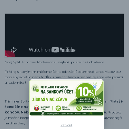
Nový Split Trimmer Professional, najlepší priateľ našich vlasov.
Prístroj s ktorýmim môžeme ľahko odstrániť odumreté konce vlasov bez
toho aby
skrátilo nám to dĺžku našich vlasov a nechali by sme veľa peňazí
u kaderníka !
Trimmer Split-End má jedinečnú patentovanú technológiu Hair Plate
je
špeciálne navrhnutý na odstránenie rozštiepených
koncov.
Nebojte sa, zdravé vlasy zostanú nedotknuté.
Produkt
je možné bezpečne používať na všetky typi vlasov. Prístroj je najvhodnejší
na dlhé vlasy.
Zatvoriť