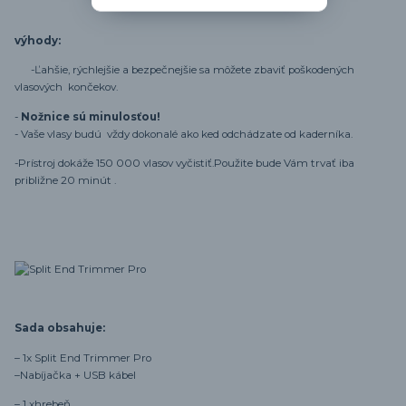
výhody:
-
Ľahšie, rýchlejšie a bezpečnejšie sa môžete zbaviť poškodených
vlasových končekov.
-
Nožnice sú minulosťou!
- Vaše vlasy budú vždy dokonalé ako ked odchádzate od kaderníka.
-Prístroj dokáže 150 000 vlasov vyčistiť.P
oužite bude Vám trvať iba
približne 20 minút .
Sada obsahuje:
– 1x Split End Trimmer Pro
–
Nabíjačka + USB kábel
– 1 x
hrebeň