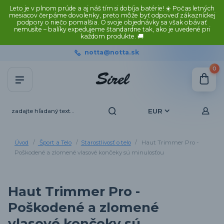
Leto je v plnom prúde a aj náš tím si dobíja batérie! ☀️ Počas letných
mesiacov čerpáme dovolenky, preto môže byť odpoveď zákazníckej
podpory o niečo pomalšia. O svoje objednávky sa však obávať
nemusíte – balíky expedujeme štandardne tak, ako je uvedené pri
každom produkte. 🚚
notta@notta.sk
0
EUR
Úvod
Šport a Telo
Starostlivosť o telo
Haut Trimmer Pro -
Poškodené a zlomené vlasové končeky sú minulosťou
Haut Trimmer Pro -
Poškodené a zlomené
vlasové končeky sú