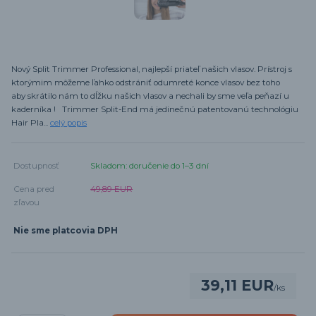
Nový Split Trimmer Professional, najlepší priateľ našich vlasov. Prístroj s
ktorýmim môžeme ľahko odstrániť odumreté konce vlasov bez toho
aby skrátilo nám to dĺžku našich vlasov a nechali by sme veľa peňazí u
kaderníka ! Trimmer Split-End má jedinečnú patentovanú technológiu
Hair Pla...
celý popis
Dostupnosť
Skladom: doručenie do 1–3 dní
Cena pred
49,89 EUR
zľavou
Nie sme platcovia DPH
39,11 EUR
/
ks