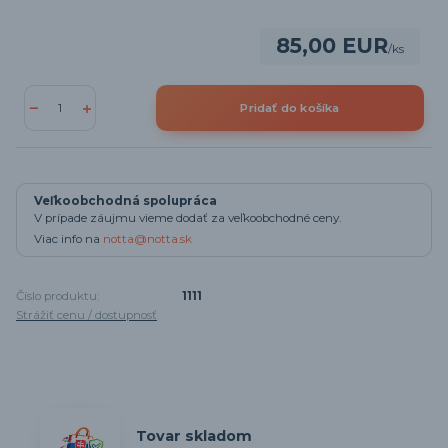
85,00 EUR
/
ks
Pridať do košíka
Veľkoobchodná spolupráca
V prípade záujmu vieme dodať za veľkoobchodné ceny.
Viac info na
notta@notta.sk
Číslo produktu:
1111
Strážiť cenu / dostupnosť
Tovar skladom