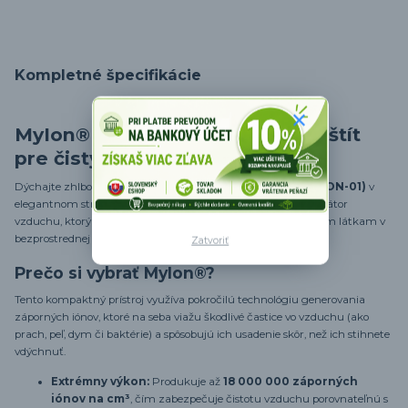
Kompletné špecifikácie
MyIon® Strieborný: Váš osobný štít
pre čistý vzduch
Dýchajte zhlboko a bezpečne, nech ste kdekoľvek.
MyIon® (ION-01)
v
elegantnom striebornom prevedení je inovatívny osobný ionizátor
vzduchu, ktorý vytvára neviditeľnú bariéru proti znečisťujúcim látkam v
bezprostrednej blízkosti vašich dýchacích ciest.
Zatvoriť
Prečo si vybrať MyIon®?
Tento kompaktný prístroj využíva pokročilú technológiu generovania
záporných iónov, ktoré na seba viažu škodlivé častice vo vzduchu (ako
prach, peľ, dym či baktérie) a spôsobujú ich usadenie skôr, než ich stihnete
vdýchnuť.
Extrémny výkon:
Produkuje až
18 000 000 záporných
iónov na cm³
, čím zabezpečuje čistotu vzduchu porovnateľnú s