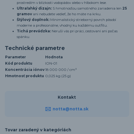
prostredím v blízkosti vodopádov alebo v hlbokom lese.
Ultraľahký dizajn:
S hmotnosťou samotného zariadenia len
25
gramov
ani nebudete vedieť, že ho máte na krku.
Štýlový doplnok:
Minimalistický strieborný povrch pôsobí
moderne a profesionálne, vhodný ku každému outfitu.
Tichá prevádzka:
Neruší vás pri práci, cestovaní ani počas
spánku.
Technické parametre
Parameter
Hodnota
Kód produktu
ION-01
Koncentrácia iónov
18 000 000 / cm³
Hmotnosť produktu
0,025 kg (25 g)
Kontakt
notta@notta.sk
Tovar zaradený v kategóriách