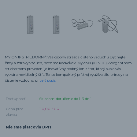
MYION® STRIEBORNÝ: Váš osobný strážca čistého vzduchu Dýchajte
čistý a zdravý vzduch, nech ste kdekoľvek. MyIon® (ION-01) v elegantnom
striebornom prevedení je inovatívny osobný ionizátor, ktorý okolo vás
vytvára neviditeľný štít. Tento kompaktný prístroj využíva silu prírody na
čistenie vzduchu pr
celý popis
Dostupnosť
Skladom: doručenie do 1–3 dní
Cena pred
110,00 EUR
zľavou
Nie sme platcovia DPH