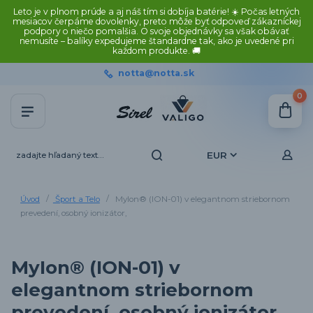
Leto je v plnom prúde a aj náš tím si dobíja batérie! ☀️ Počas letných
mesiacov čerpáme dovolenky, preto môže byť odpoveď zákazníckej
podpory o niečo pomalšia. O svoje objednávky sa však obávať
nemusíte – balíky expedujeme štandardne tak, ako je uvedené pri
každom produkte. 🚚
notta@notta.sk
0
EUR
Úvod
Šport a Telo
MyIon® (ION-01) v elegantnom striebornom
prevedení, osobný ionizátor,
MyIon® (ION-01) v
elegantnom striebornom
prevedení, osobný ionizátor,