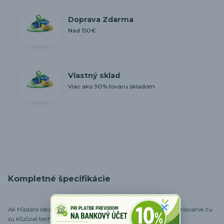
Doprava Zdarma
Nad 150€
Vlastný sklad
Viac ako 90% tovaru skladom
Kompletné špecifikácie
Ak hľadáte ideálny kotlík pre vašu kuchyňu alebo záhradné grilovanie, tu
sú kľúčové technické údaje, ktoré by ste mali vedieť: