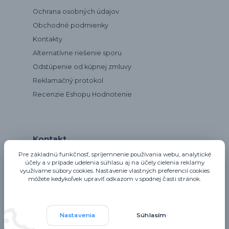
Ochrana osobných údajov
Obchodné podmienky
Kontakty
Alternatívne riešenie sporu
Odstúpenie od kúpnej zmluvy
Reklamačný protokol
Recenzie Eshopu Hodnotenie
Kontakt
Pre základnú funkčnosť, spríjemnenie používania webu, analytické
účely a v prípade udelenia súhlasu aj na účely cielenia reklamy
využívame súbory cookies. Nastavenie vlastných preferencií cookies
notta@notta.sk
môžete kedykoľvek upraviť odkazom v spodnej časti stránok.
Nastavenia
Súhlasím
Upravit sběr cookies.