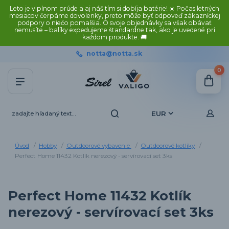
Leto je v plnom prúde a aj náš tím si dobíja batérie! ☀️ Počas letných
mesiacov čerpáme dovolenky, preto môže byť odpoveď zákazníckej
podpory o niečo pomalšia. O svoje objednávky sa však obávať
nemusíte – balíky expedujeme štandardne tak, ako je uvedené pri
každom produkte. 🚚
notta@notta.sk
0
EUR
Úvod
Hobby
Outdoorové vybavenie
Outdoorové kotlíky
Perfect Home 11432 Kotlík nerezový - servírovací set 3ks
Perfect Home 11432 Kotlík
nerezový - servírovací set 3ks