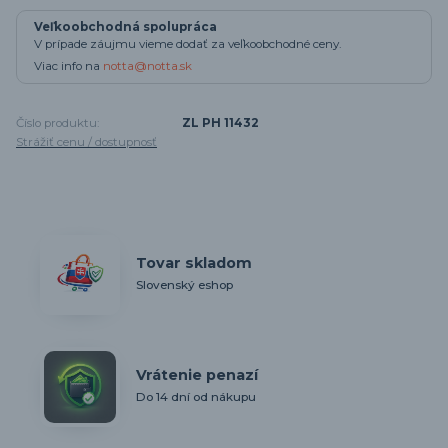
Veľkoobchodná spolupráca
V prípade záujmu vieme dodať za veľkoobchodné ceny.
Viac info na
notta@notta.sk
Číslo produktu:
ZL PH 11432
Strážiť cenu / dostupnosť
Tovar skladom
Slovenský eshop
Vrátenie penazí
Do 14 dní od nákupu