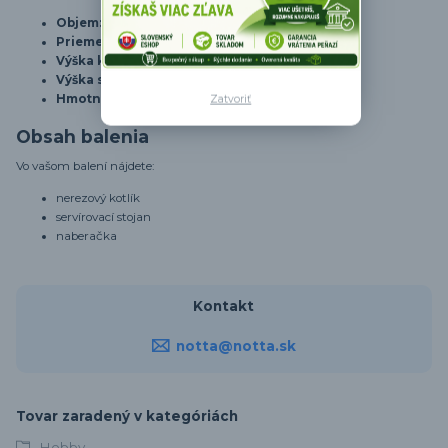
Objem:
0,8L
Priemer kotlíka:
16,5 cm
Výška kotlíka:
8 cm
Výška stojana:
28,5 cm
Hmotnosť:
0,6 kg
Zatvoriť
Obsah balenia
Vo vašom balení nájdete:
nerezový kotlík
servírovací stojan
naberačka
Kontakt
notta@notta.sk
Tovar zaradený v kategóriách
Hobby