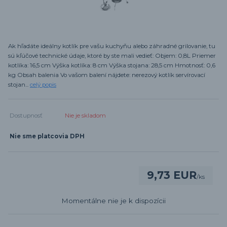
Ak hľadáte ideálny kotlík pre vašu kuchyňu alebo záhradné grilovanie, tu
sú kľúčové technické údaje, ktoré by ste mali vedieť: Objem: 0,8L Priemer
kotlíka: 16,5 cm Výška kotlíka: 8 cm Výška stojana: 28,5 cm Hmotnosť: 0,6
kg Obsah balenia Vo vašom balení nájdete: nerezový kotlík servírovací
stojan...
celý popis
Dostupnosť
Nie je skladom
Nie sme platcovia DPH
9,73 EUR
/
ks
Momentálne nie je k dispozícii