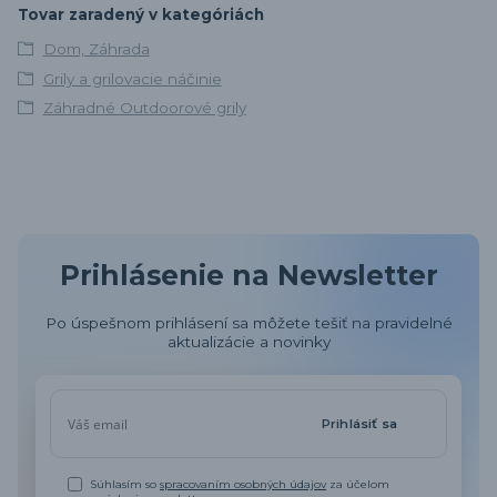
Tovar zaradený v kategóriách
Dom, Záhrada
Grily a grilovacie náčinie
Záhradné Outdoorové grily
Prihlásenie na Newsletter
Po úspešnom prihlásení sa môžete tešiť na pravidelné
aktualizácie a novinky
Prihlásiť sa
Súhlasím so
spracovaním osobných údajov
za účelom