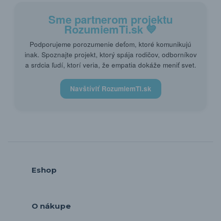
Sme partnerom projektu
RozumiemTi.sk
💙
Podporujeme porozumenie deťom, ktoré komunikujú
inak. Spoznajte projekt, ktorý spája rodičov, odborníkov
a srdcia ľudí, ktorí veria, že empatia dokáže meniť svet.
Navštíviť RozumiemTi.sk
Eshop
O nákupe