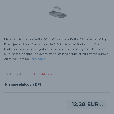
Materiál: Liatina, oceľVýška: 10 cmŠírka: 14 cmDlžka: 22 cmVáha: 1,4 kg
Prečo je dobré používať lis na mäso? Pri práci s väčšími a hrubšími
kúskami mäsa, ktoré sa grilujú nerovnomerne, môže byť problém, keď
okraj mäsa je dobre ugrilovaný, zatiaľ čo jeho hrubší stred zostáva surový.
Ak sa pokúsite ug...
celý popis
Dostupnosť
Nie je skladom
Nie sme platcovia DPH
12,28 EUR
/
ks