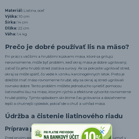
Materiál:
Liatina, oceľ
Výška:
10 cm
Šírka:
14 cm
Dlžka:
22 cm
Váha:
1,4 kg
Prečo je dobré používať lis na mäso?
Pri práci s väčšími a hrubšími kúskami mäsa, ktoré sa grilujú
nerovnomerne, môže byť problém, keď okraj mäsa je dobre ugrilovaný,
zatiaľ čo jeho hrubší stred zostáva surový. Ak sa pokúsite ugrilovať stred,
okraj sa môže spáliť, čo vedie k vzniku karcinogénnych látok. Preto je
dôležité mať mäso rovnomerne hrubé, aby sa okraj aj stred ugrilovali
rovnako dobre. Tento problém môžete jednoducho vyriešiť pomocou
liatinového lisu na mäso, ktorým rýchlo a efektívne vytvoríte rovnomerne
hrubé plátky. Týmto spôsobom skrátime čas grilovania a dosiahneme
lepší a chutnejší výsledok, pokiaľ ide o chuť a vzhľad mäsa.
Údržba a čistenie liatinového riadu
Príprava pred prvým použitím
Pred prvým použitím liatinového riadu je dôležité ho dôkladne umyť v