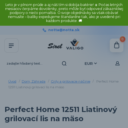
Leto je v plnom prúde a aj náš tím si dobíja batérie! ☀️ Počas letných
mesiacov čerpáme dovolenky, preto môže byť odpoveď zákazníckej
podpory o niečo pomalšia. O svoje objednávky sa však obávať
nemusíte – balíky expedujeme štandardne tak, ako je uvedené pri
každom produkte. 🚚
notta@notta.sk
0
EUR
Úvod
Dom, Záhrada
Grily a grilovacie náčinie
Perfect Home
12511 Liatinový grilovací lis na mäso
Perfect Home 12511 Liatinový
grilovací lis na mäso