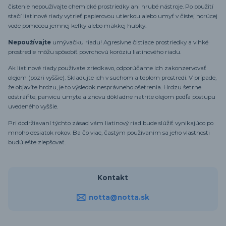
čistenie nepoužívajte chemické prostriedky ani hrubé nástroje. Po použití
stačí liatinové riady vytrieť papierovou utierkou alebo umyť v čistej horúcej
vode pomocou jemnej kefky alebo mäkkej hubky.
Nepoužívajte
umývačku riadu! Agresívne čistiace prostriedky a vlhké
prostredie môžu spôsobiť povrchovú koróziu liatinového riadu.
Ak liatinové riady používate zriedkavo, odporúčame ich zakonzervovať
olejom (pozri vyššie). Skladujte ich v suchom a teplom prostredí. V prípade,
že objavíte hrdzu, je to výsledok nesprávneho ošetrenia. Hrdzu šetrne
odstráňte, panvicu umyte a znovu dôkladne natrite olejom podľa postupu
uvedeného vyššie.
Pri dodržiavaní týchto zásad vám liatinový riad bude slúžiť vynikajúco po
mnoho desiatok rokov. Ba čo viac, častým používaním sa jeho vlastnosti
budú ešte zlepšovať.
Kontakt
notta@notta.sk