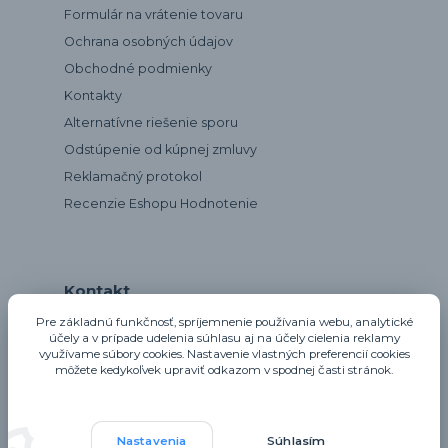
Formulár na vrátenie tovaru
Ochrana osobných údajov
Obchodné podmienky
Kontakty
Alternatívne riešenie sporu
Odstúpenie od kúpnej zmluvy
Reklamačný protokol
Recenzie Eshopu Hodnotenie
Kontakt
Pre základnú funkčnosť, spríjemnenie používania webu, analytické
účely a v prípade udelenia súhlasu aj na účely cielenia reklamy
využívame súbory cookies. Nastavenie vlastných preferencií cookies
notta@notta.sk
môžete kedykoľvek upraviť odkazom v spodnej časti stránok.
Nastavenia
Súhlasím