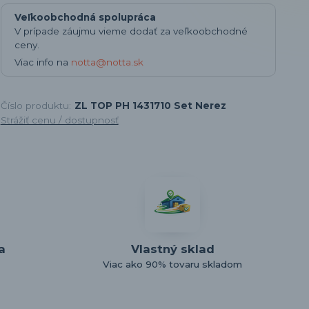
Veľkoobchodná spolupráca
V prípade záujmu vieme dodať za veľkoobchodné
ceny.
Viac info na
notta@notta.sk
Číslo produktu:
ZL TOP PH 1431710 Set Nerez
Strážiť cenu / dostupnosť
a
Vlastný sklad
Viac ako 90% tovaru skladom