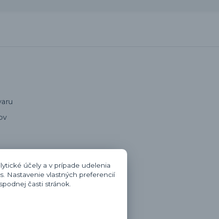
varu
ov
oru
ytické účely a v prípade udelenia
s. Nastavenie vlastných preferencií
zmluvy
podnej časti stránok.
otenie