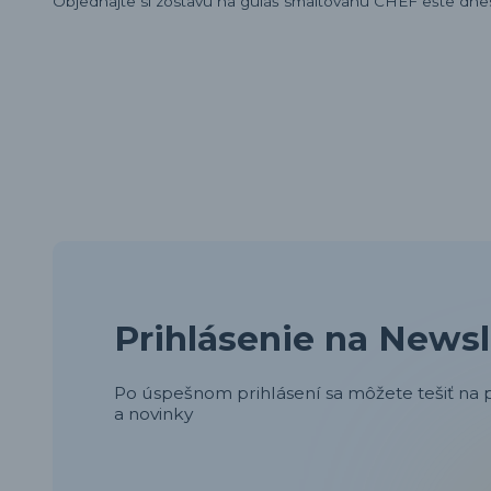
Objednajte si zostavu na guláš smaltovanú CHEF ešte dnes 
Prihlásenie na Newsl
Po úspešnom prihlásení sa môžete tešiť na p
a novinky