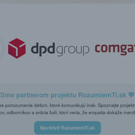
Sme partnerom projektu
RozumiemTi.sk
💙
 porozumenie deťom, ktoré komunikujú inak. Spoznajte projekt,
ov, odborníkov a srdcia ľudí, ktorí veria, že empatia dokáže meniť
Navštíviť RozumiemTi.sk