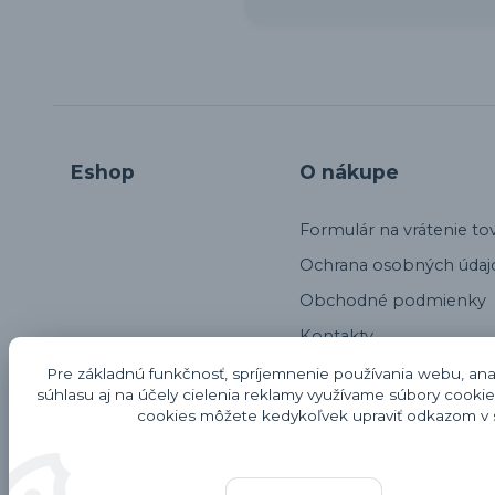
Eshop
O nákupe
Formulár na vrátenie to
Ochrana osobných údaj
Obchodné podmienky
Kontakty
Alternatívne riešenie sp
Pre základnú funkčnosť, spríjemnenie používania webu, anal
súhlasu aj na účely cielenia reklamy využívame súbory cookie
Odstúpenie od kúpnej 
cookies môžete kedykoľvek upraviť odkazom v s
Reklamačný protokol
Recenzie Eshopu Hodn