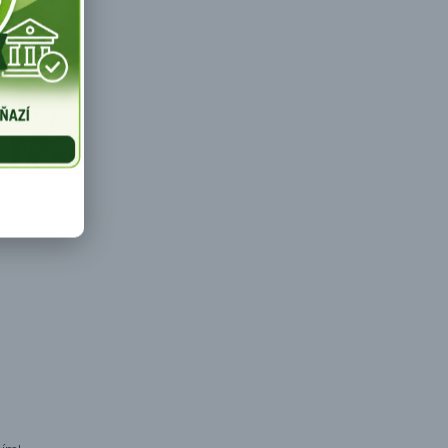
 a chcú mať k
utné pokrmy,