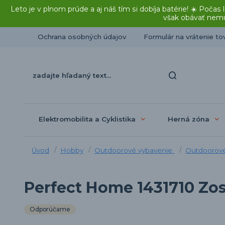
Leto je v plnom prúde a aj náš tím si dobíja batérie! ☀️ Po
však obávať nemu
Ochrana osobných údajov
Formulár na vrátenie to
Elektromobilita a Cyklistika
Herná zóna
Úvod
Hobby
Outdoorové vybavenie
Outdoorové
Perfect Home 1431710 Zos
Odporúčame