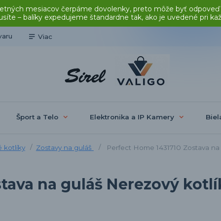
čas letných mesiacov čerpáme dovolenky, preto môže byť odpoveď
síte – balíky expedujeme štandardne tak, ako je uvedené pri ka
varu
Viac
Šport a Telo
Elektronika a IP Kamery
Biel
 kotlíky
Zostavy na guláš
Perfect Home 1431710 Zostava na g
tava na guláš Nerezový kotlí