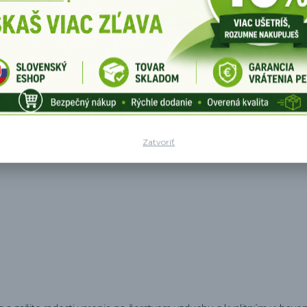
 pre tých, ktorí si radi vychutnávajú varenie na čerstvom vzduchu
súprave. S jej pomocou môžete jednoducho a pohodlne pripraviť ch
Zatvoriť