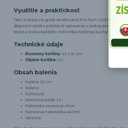
Využitie a praktickosť
Táto zostava na guláš smaltovaná Pro-Tech CHEF je ideálna
dispozícii všetko potrebné vybavenie v jednej praktickej 
ktoré potešia každého milovníka tradičnej kuchyne.
Technické údaje
Rozmery kotliny:
42 x 51 cm
Objem kotlíka:
22 l
Obsah balenia
Kotlina 42 cm
Koleno
Dymovod
Nerezový kotlík 22 l
Pokrievka nerezová 47cm
Nerezová naberačka 440ml
Varecha