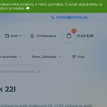
 zákazníckej podpory o niečo pomalšia. O svoje objednávky sa
ždom produkte. 🚚
notta@notta.sk
0
0,00 EUR
EUR
Prihlásenie
a technika
Dom, Záhrada
Viac
uláš Nerezový kotlík 22l
k 22l
Zostava na guláš smaltovaná 22l CHEF Zostava na guláš