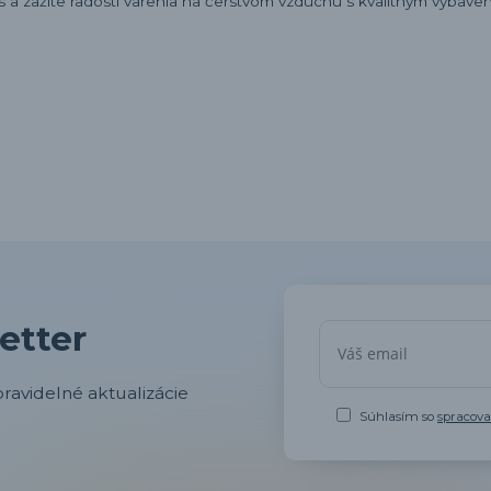
a zažite radosti varenia na čerstvom vzduchu s kvalitným vybaven
etter
ravidelné aktualizácie
Súhlasím so
spracov