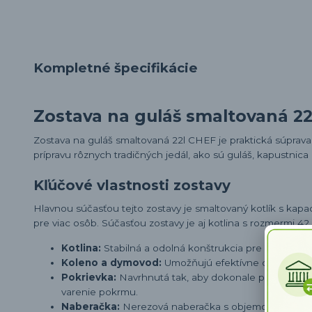
Kompletné špecifikácie
Zostava na guláš smaltovaná 2
Zostava na guláš smaltovaná 22l CHEF je praktická súprava 
prípravu rôznych tradičných jedál, ako sú guláš, kapustnica
Kľúčové vlastnosti zostavy
Hlavnou súčasťou tejto zostavy je smaltovaný kotlík s kapaci
pre viac osôb. Súčasťou zostavy je aj kotlina s rozmermi 42
Kotlina:
Stabilná a odolná konštrukcia pre bezpečné
Koleno a dymovod:
Umožňujú efektívne odvádzanie 
Pokrievka:
Navrhnutá tak, aby dokonale priliehala 
varenie pokrmu.
Naberačka:
Nerezová naberačka s objemom 250 ml a 