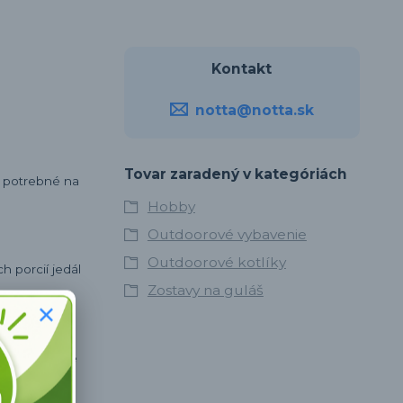
Kontakt
notta@notta.sk
Tovar zaradený v kategóriách
o potrebné na
Hobby
Outdoorové vybavenie
Outdoorové kotlíky
h porcií jedál
Zostavy na guláš
je rovnomerné