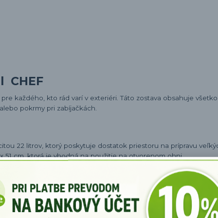
2l CHEF
pre každého, kto rád varí v exteriéri. Táto zostava obsahuje všetk
 alebo pokrmy pri zabíjačkách.
tou 22 litrov, ktorý poskytuje dostatok priestoru na prípravu veľkýc
 x 51 cm, ktorá je vhodná na použitie na otvorenom ohni.
 a pohodlné varenie.
dymu a zlepšujú celkový zážitok z varenia.
k smaltovanému kotlíku, čím pomáha udržiavať teplo a zabezpeču
dĺžkou 39 cm je zahrnutá na podávanie a miešanie jedál.