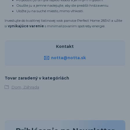
Po použití ju umyte teplou vodou a jemným mydlom.
Osušte ju a jemne naolejujte, aby ste predišli hrdzaveniu.
Uložte ju na suché miesto, mimo vlhkosti.
Investujte do kvalitnej liatinovej wok panvice Perfect Home 28341 a užite
si
vynikajúce varenie
s minimalizovaním spotreby energie.
Kontakt
notta@notta.sk
Tovar zaradený v kategóriách
Dom, Záhrada