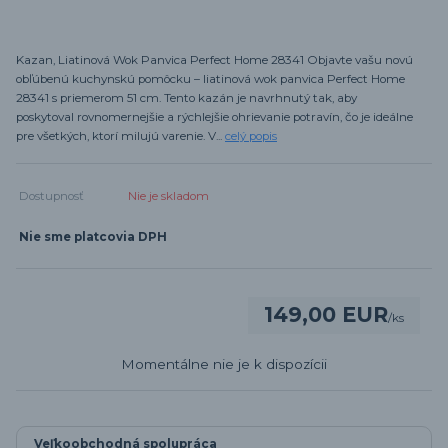
Kazan, Liatinová Wok Panvica Perfect Home 28341 Objavte vašu novú
obľúbenú kuchynskú pomôcku – liatinová wok panvica Perfect Home
28341 s priemerom 51 cm. Tento kazán je navrhnutý tak, aby
poskytoval rovnomernejšie a rýchlejšie ohrievanie potravín, čo je ideálne
pre všetkých, ktorí milujú varenie. V...
celý popis
Dostupnosť
Nie je skladom
Nie sme platcovia DPH
149,00 EUR
/
ks
Momentálne nie je k dispozícii
Veľkoobchodná spolupráca