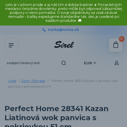
Leto je v plnom prúde a aj náš tím si dobíja batérie! ☀️ Počas letných
mesiacov čerpáme dovolenky, preto môže byť odpoveď zákazníckej
podpory o niečo pomalšia. O svoje objednávky sa však obávať
nemusíte – balíky expedujeme štandardne tak, ako je uvedené pri
každom produkte. 🚚
notta@notta.sk
0
EUR
Úvod
Dom, Záhrada
Perfect Home 28341 Kazan Liatinová wok
panvica s pokrievkou 51 cm
Perfect Home 28341 Kazan
Liatinová wok panvica s
pokrievkou 51 cm