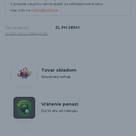
V prípade záujmu vieme dodať za veľkoobchodné ceny.
Viac info na
notta@notta.sk
Číslo produktu:
ZL PH 28341
Strážiť cenu / dostupnosť
Tovar skladom
Slovenský eshop
Vrátenie penazí
Do 14 dní od nákupu