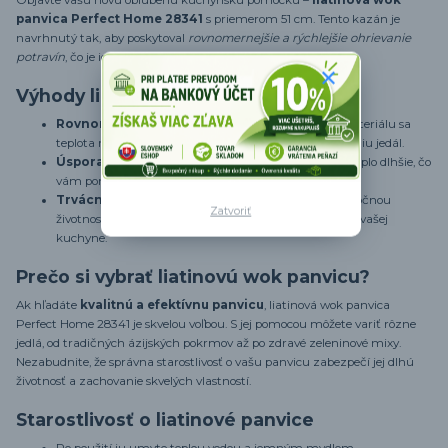
Objavte vašu novú obľúbenú kuchynskú pomôcku –
liatinová wok
panvica Perfect Home 28341
s priemerom 51 cm. Tento kazán je
navrhnutý tak, aby poskytoval
rovnomernejšie a rýchlejšie ohrievanie
potravín
, čo je ideálne pre všetkých, ktorí milujú varenie.
Výhody liatinovej wok panvice
Rovnomerné ohrievanie:
Vďaka špeciálnemu materiálu sa
teplota rozdeľuje rovnomerne, čo zabraňuje pripaľovaniu jedál.
Úspora energie:
Hrubé steny panvice uchovávajú teplo dlhšie, čo
vám pomôže ušetriť energiu pri varení.
Trvácnosť:
Liatinové panvice sú známe svojou dlhoročnou
Zatvoriť
životnosťou, takže sa stanú neodmysliteľnou súčasťou vašej
kuchyne.
Prečo si vybrať liatinovú wok panvicu?
Ak hľadáte
kvalitnú a efektívnu panvicu
, liatinová wok panvica
Perfect Home 28341 je skvelou voľbou. S jej pomocou môžete variť rôzne
jedlá, od tradičných ázijských pokrmov až po zdravé zeleninové mixy.
Nezabudnite, že správna starostlivosť o vašu panvicu zabezpečí jej dlhú
životnosť a zachovanie skvelých vlastností.
Starostlivosť o liatinové panvice