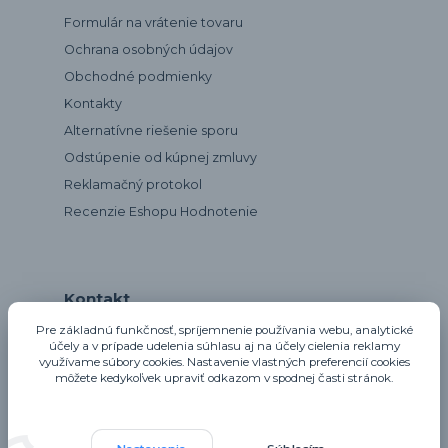
Formulár na vrátenie tovaru
Ochrana osobných údajov
Obchodné podmienky
Kontakty
Alternatívne riešenie sporu
Odstúpenie od kúpnej zmluvy
Reklamačný protokol
Recenzie Eshopu Hodnotenie
Kontakt
Pre základnú funkčnosť, spríjemnenie používania webu, analytické
účely a v prípade udelenia súhlasu aj na účely cielenia reklamy
využívame súbory cookies. Nastavenie vlastných preferencií cookies
notta@notta.sk
môžete kedykoľvek upraviť odkazom v spodnej časti stránok.