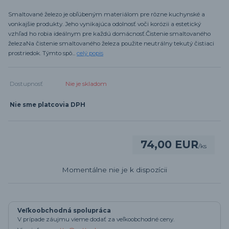
Smaltované železo je obľúbeným materiálom pre rôzne kuchynské a
vonkajšie produkty. Jeho vynikajúca odolnosť voči korózii a estetický
vzhľad ho robia ideálnym pre každú domácnosť.Čistenie smaltovaného
železaNa čistenie smaltovaného železa použite neutrálny tekutý čistiaci
prostriedok. Týmto spô...
celý popis
Dostupnosť
Nie je skladom
Nie sme platcovia DPH
74,00 EUR
/
ks
Momentálne nie je k dispozícii
Veľkoobchodná spolupráca
V prípade záujmu vieme dodať za veľkoobchodné ceny.