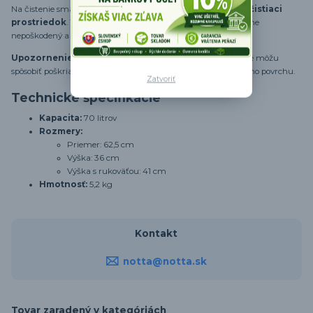
Na čistenie smaltovaného železa použite
neutrálny tekutý čistiaci
prostriedok
. Týmto spôsobom zabezpečíte, že povrch zostane
nepoškodený a zachová si svoj pôvodný vzhľad.
Upozornenie:
Vyhnite sa používaniu látok a nástrojov, ktoré môžu
spôsobiť poškriabanie. Môže to viesť k poškodeniu smaltovaného povrchu.
Zatvoriť
Technické špecifikácie
Kapacita:
70 litrov
Rozmery:
Priemer: 62,5 cm
Výška: 36 cm
Výška s rukoväťou: 41 cm
Hmotnosť:
5,2 kg
Kontakt
notta@notta.sk
Tovar zaradený v kategóriách