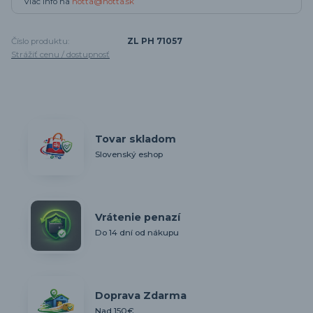
Viac info na
notta@notta.sk
Číslo produktu:
ZL PH 71057
Strážiť cenu / dostupnosť
Tovar skladom
Slovenský eshop
Vrátenie penazí
Do 14 dní od nákupu
Doprava Zdarma
Nad 150€