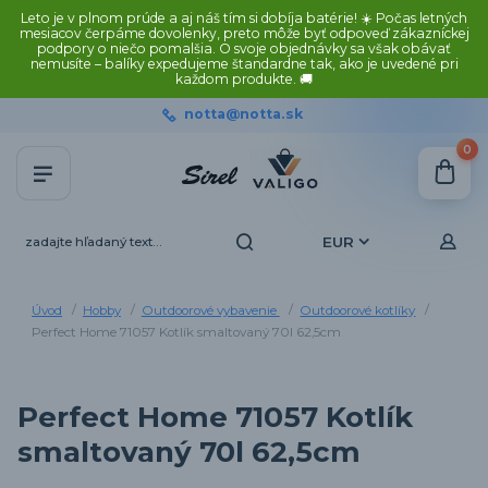
Leto je v plnom prúde a aj náš tím si dobíja batérie! ☀️ Počas letných
mesiacov čerpáme dovolenky, preto môže byť odpoveď zákazníckej
podpory o niečo pomalšia. O svoje objednávky sa však obávať
nemusíte – balíky expedujeme štandardne tak, ako je uvedené pri
každom produkte. 🚚
notta@notta.sk
0
EUR
Úvod
Hobby
Outdoorové vybavenie
Outdoorové kotlíky
Perfect Home 71057 Kotlík smaltovaný 70l 62,5cm
Perfect Home 71057 Kotlík
smaltovaný 70l 62,5cm