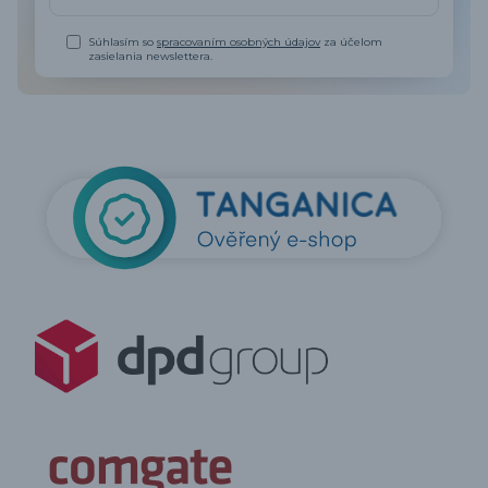
Súhlasím so
spracovaním osobných údajov
za účelom
zasielania newslettera.