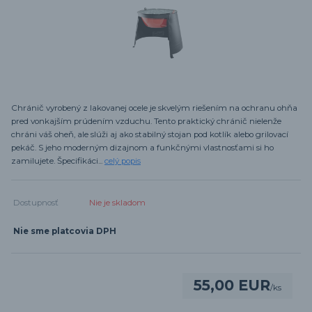
Chránič vyrobený z lakovanej ocele je skvelým riešením na ochranu ohňa
pred vonkajším prúdením vzduchu. Tento praktický chránič nielenže
chráni váš oheň, ale slúži aj ako stabilný stojan pod kotlík alebo grilovací
pekáč. S jeho moderným dizajnom a funkčnými vlastnosťami si ho
zamilujete. Špecifikáci...
celý popis
Dostupnosť
Nie je skladom
Nie sme platcovia DPH
55,00 EUR
/
ks