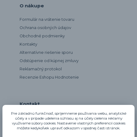
O nákupe
Formulár na vrátenie tovaru
Ochrana osobných údajov
Obchodné podmienky
Kontakty
Alternatívne riešenie sporu
Odstúpenie od kúpnej zmluvy
Reklamačný protokol
Recenzie Eshopu Hodnotenie
Kontakt
Pre základnú funkčnosť, spríjemnenie používania webu, analytické
účely a v prípade udelenia súhlasu aj na účely cielenia reklamy
využívame súbory cookies. Nastavenie vlastných preferencií cookies
notta@notta.sk
môžete kedykoľvek upraviť odkazom v spodnej časti stránok.