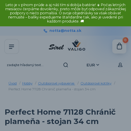
Leto je v plnom prúde a aj náš tím si dobíja batérie! ☀️ Počas letných
mesiacov čerpáme dovolenky, preto môže byť odpoveď zákazníckej
podpory o niečo pomalšia. O svoje objednávky sa však obávať
nemusíte – balíky expedujeme štandardne tak, ako je uvedené pri
každom produkte. 🚚
notta@notta.sk
0
EUR
Úvod
Hobby
Outdoorové vybavenie
Outdoorové kotlíky
Perfect Home 71128 Chránič plameňa - stojan 34 cm
Perfect Home 71128 Chránič
plameňa - stojan 34 cm