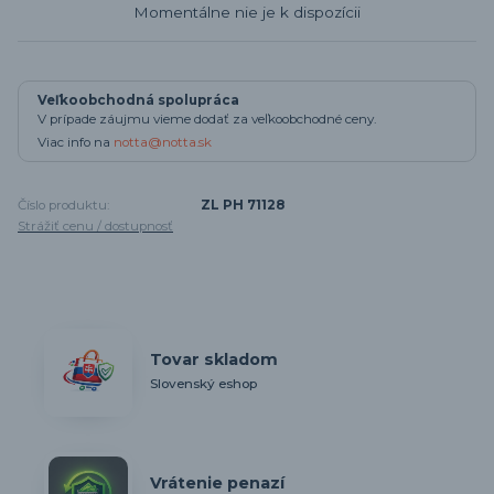
Momentálne nie je k dispozícii
Veľkoobchodná spolupráca
V prípade záujmu vieme dodať za veľkoobchodné ceny.
Viac info na
notta@notta.sk
Číslo produktu:
ZL PH 71128
Strážiť cenu / dostupnosť
Tovar skladom
Slovenský eshop
Vrátenie penazí