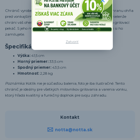
Chránič vyrobený z lakovanej ocele je skvelým riešením na ochranu ohňa
pred vonkajším prúdením vzduchu. Tento praktický chránič nielenže
chráni váš oheň, ale slúži aj ako stabilný stojan pod kotlík alebo grilovací
pekáč. S jeho moderným dizajnom a funkčnými vlastnosťami si ho
zamilujete.
Zatvoriť
Špecifikácia Chrániča
Výška:
41,5 cm
Horný priemer:
33,5 cm
Spodný priemer:
43,5 cm
Hmotnosť:
2,28 kg
Poznámka:
Kotlík nie je súčasťou balenia, foto je iba ilustračné. Tento
chránič je ideálny pre všetkých milovníkov grilovania a varenia vonku,
ktorý hľadá kvalitný a funkčný doplnok pre svoju záhradu.
Kontakt
notta@notta.sk