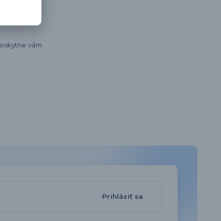
 poskytne vám
Prihlásiť sa