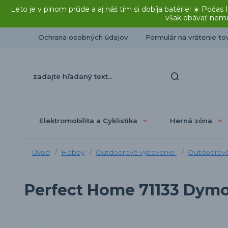
Leto je v plnom prúde a aj náš tím si dobíja batérie! ☀️ Po
však obávať nemu
Ochrana osobných údajov
Formulár na vrátenie to
Elektromobilita a Cyklistika
Herná zóna
Úvod
Hobby
Outdoorové vybavenie
Outdoorové
Perfect Home 71133 Dymov