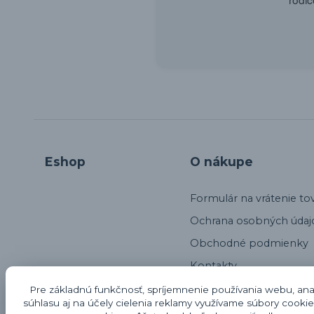
Eshop
O nákupe
Formulár na vrátenie to
Ochrana osobných údaj
Obchodné podmienky
Kontakty
Alternatívne riešenie sp
Pre základnú funkčnosť, spríjemnenie používania webu, anal
súhlasu aj na účely cielenia reklamy využívame súbory cookie
Odstúpenie od kúpnej 