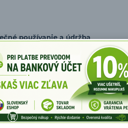
zpečné používanie a údržba
hriať. Preto je dôležité, aby ste vždy používali
chňapku
na ochranu 
h bezpečnosť.
aní kotliny
j ploche.
 predišli nebezpečenstvu požiaru.
ste predišli nešťastným udalosťiam.
li bezpečnosť.
fect Home
ýbere a používaní kotliny: