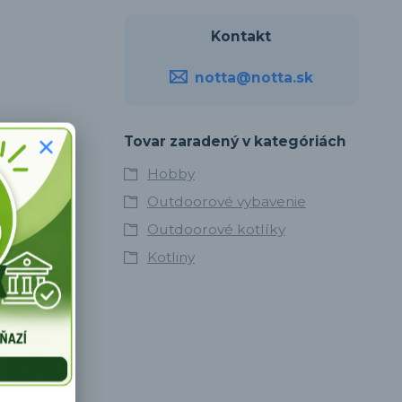
Kontakt
notta@notta.sk
Tovar zaradený v kategóriách
svojich rúk.
Hobby
Outdoorové vybavenie
Outdoorové kotlíky
Kotliny