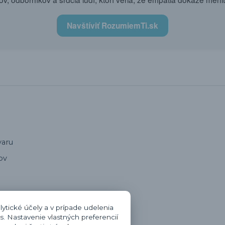
Navštíviť RozumiemTi.sk
varu
ov
oru
ytické účely a v prípade udelenia
s. Nastavenie vlastných preferencií
zmluvy