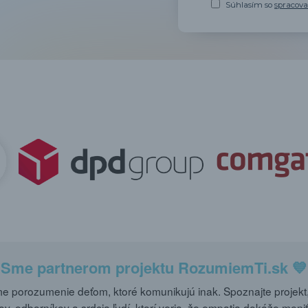
Súhlasím so
spracov
Sme partnerom projektu
RozumiemTi.sk
💙
 porozumenie deťom, ktoré komunikujú inak. Spoznajte projekt,
ov, odborníkov a srdcia ľudí, ktorí veria, že empatia dokáže meniť