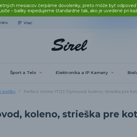
čas letných mesiacov čerpáme dovolenky, preto môže byť odpoveď
síte – balíky expedujeme štandardne tak, ako je uvedené pri ka
varu
Viac
Šport a Telo
Elektronika a IP Kamery
Biel
 kotlíky
Perfect Home 71133 Dymovod, koleno, strieška pre kot
od, koleno, strieška pre kot