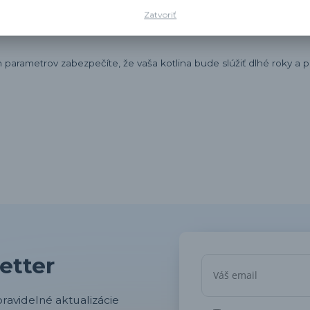
Zatvoriť
parametrov zabezpečíte, že vaša kotlina bude slúžiť dlhé roky a
etter
ravidelné aktualizácie