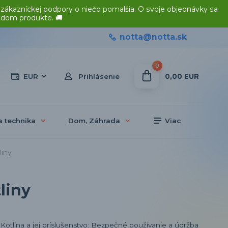
 zákazníckej podpory o niečo pomalšia. O svoje objednávky sa
ždom produkte. 🚚
notta@notta.sk
0
0,00 EUR
EUR
Prihlásenie
a technika
Dom, Záhrada
Viac
liny
liny
Kotlina a jej príslušenstvo: Bezpečné používanie a údržba