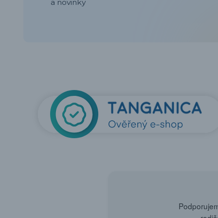
a novinky
Podporujeme
rodič