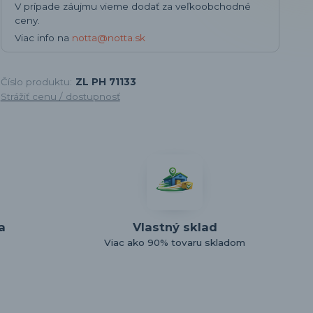
V prípade záujmu vieme dodať za veľkoobchodné
ceny.
Viac info na
notta@notta.sk
Číslo produktu:
ZL PH 71133
Strážiť cenu / dostupnosť
a
Vlastný sklad
Viac ako 90% tovaru skladom