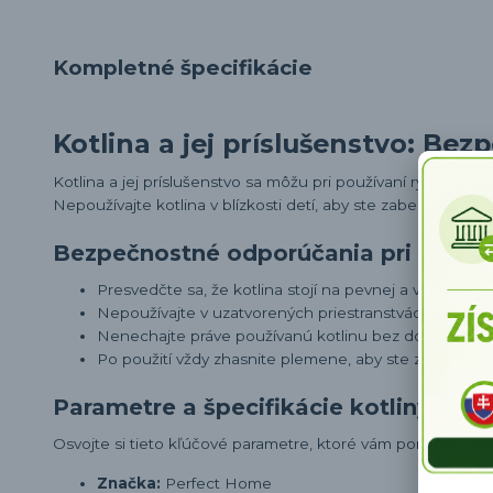
Kompletné špecifikácie
Kotlina a jej príslušenstvo: Be
Kotlina a jej príslušenstvo sa môžu pri používaní rýchlo rozo
Nepoužívajte kotlina v blízkosti detí, aby ste zabezpečili ic
Bezpečnostné odporúčania pri použív
Presvedčte sa, že kotlina stojí na pevnej a vodorovne
Nepoužívajte v uzatvorených priestranstvách, aby ste
Nenechajte práve používanú kotlinu bez dozoru, aby 
Po použití vždy zhasnite plemene, aby ste zabezpeči
Parametre a špecifikácie kotliny Per
Osvojte si tieto kľúčové parametre, ktoré vám pomôžu pri v
Značka:
Perfect Home