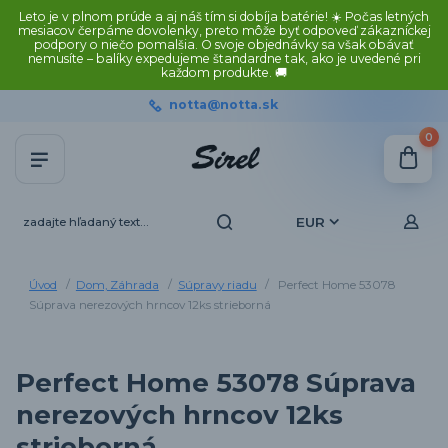
Leto je v plnom prúde a aj náš tím si dobíja batérie! ☀️ Počas letných
mesiacov čerpáme dovolenky, preto môže byť odpoveď zákazníckej
podpory o niečo pomalšia. O svoje objednávky sa však obávať
nemusíte – balíky expedujeme štandardne tak, ako je uvedené pri
každom produkte. 🚚
notta@notta.sk
0
EUR
Úvod
Dom, Záhrada
Súpravy riadu
Perfect Home 53078
Súprava nerezových hrncov 12ks strieborná
Perfect Home 53078 Súprava
nerezových hrncov 12ks
strieborná