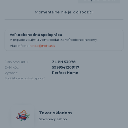
Momentálne nie je k dispozícii
Veľkoobchodná spolupráca
V prípade záujmu vieme dodať za veľkoobchodné ceny.
Viac info na
notta@notta.sk
Číslo produktu:
ZL PH 53078
EAN kód:
5999541209117
Výrobca:
Perfect Home
Strážiť cenu / dostupnosť
Tovar skladom
Slovenský eshop