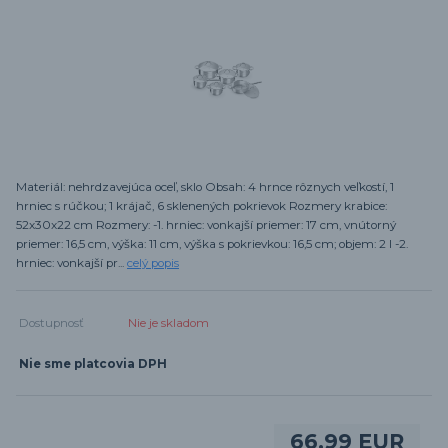
Materiál: nehrdzavejúca oceľ, sklo Obsah: 4 hrnce rôznych veľkostí, 1
hrniec s rúčkou; 1 krájač, 6 sklenených pokrievok Rozmery krabice:
52x30x22 cm Rozmery: -1. hrniec: vonkajší priemer: 17 cm, vnútorný
priemer: 16,5 cm, výška: 11 cm, výška s pokrievkou: 16,5 cm; objem: 2 l -2.
hrniec: vonkajší pr...
celý popis
Dostupnosť
Nie je skladom
Nie sme platcovia DPH
66,99 EUR