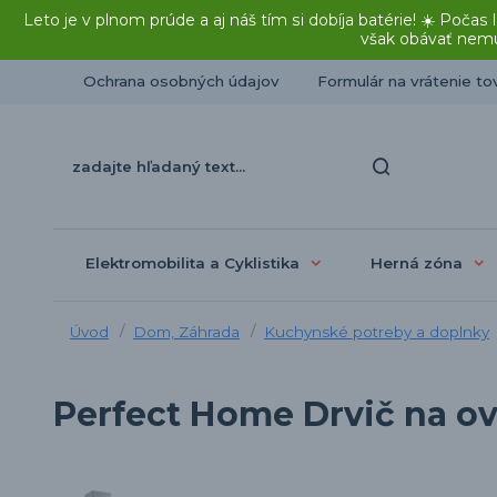
Leto je v plnom prúde a aj náš tím si dobíja batérie! ☀️ Po
však obávať nemu
Ochrana osobných údajov
Formulár na vrátenie to
Elektromobilita a Cyklistika
Herná zóna
Úvod
Dom, Záhrada
Kuchynské potreby a doplnky
Perfect Home Drvič na o