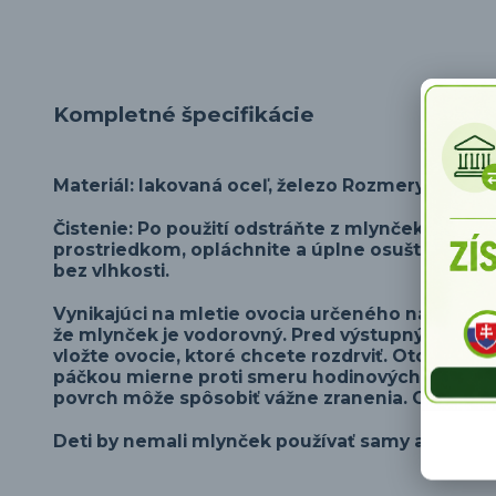
Kompletné špecifikácie
Materiál: lakovaná oceľ, železo Rozmery: lievik
Čistenie: Po použití odstráňte z mlynčeka všet
prostriedkom, opláchnite a úplne osušte. Aby st
bez vlhkosti.
Vynikajúci na mletie ovocia určeného na rozdrve
že mlynček je vodorovný. Pred výstupný otvor u
vložte ovocie, ktoré chcete rozdrviť. Otočte p
páčkou mierne proti smeru hodinových ručičiek.
povrch môže spôsobiť vážne zranenia. Ovocie v 
Deti by nemali mlynček používať samy alebo be