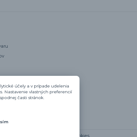
varu
ov
oru
ytické účely a v prípade udelenia
s. Nastavenie vlastných preferencií
zmluvy
podnej časti stránok.
otenie
asím
Upravit sběr cookies.