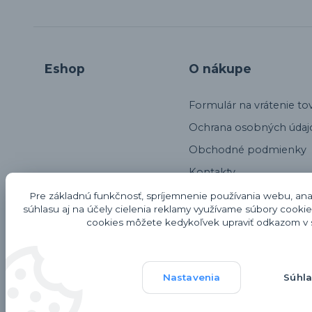
Eshop
O nákupe
Formulár na vrátenie to
Ochrana osobných údaj
Obchodné podmienky
Kontakty
Alternatívne riešenie sp
Pre základnú funkčnosť, spríjemnenie používania webu, anal
súhlasu aj na účely cielenia reklamy využívame súbory cookie
Odstúpenie od kúpnej 
cookies môžete kedykoľvek upraviť odkazom v s
Reklamačný protokol
Recenzie Eshopu Hodn
Nastavenia
Súhl