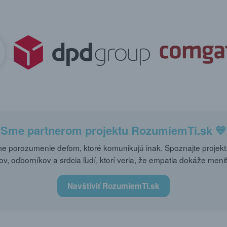
Sme partnerom projektu
RozumiemTi.sk
💙
 porozumenie deťom, ktoré komunikujú inak. Spoznajte projekt,
ov, odborníkov a srdcia ľudí, ktorí veria, že empatia dokáže meniť
Navštíviť RozumiemTi.sk