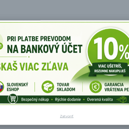
: 27*25,5 cm, celková výška: 68 cm Hmotnosť: ~6 kg
ko zostávajúce ovocie, potom ho umyte teplou vodou s
e predišli hrdzaveniu, skladujte úplne suchý mlynček
nie. Mlynček umiestnite na rovný a vodorovný povrch.
miestnite nádobu na rozdrvenie vhodnej veľkosti. Do 
áčkou v smere hodinových ručičiek. Ak sa mlynček zase
 Počas mletia nikdy nesiahajte do mlynčeka, pretože 
mlynčeku vždy umiestňujte a vyrovnávajte v stoji.
z dozoru.
Zatvoriť