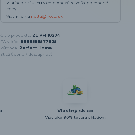
V prípade záujmu vieme dodať za veľkoobchodné
ceny.
Viac info na
notta@notta.sk
Číslo produktu:
ZL PH 10274
EAN kód:
5999558577605
Výrobca:
Perfect Home
Strážiť cenu / dostupnosť
a
Vlastný sklad
Viac ako 90% tovaru skladom