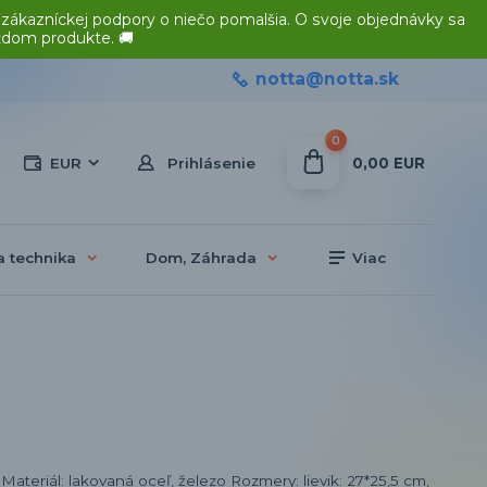
 zákazníckej podpory o niečo pomalšia. O svoje objednávky sa
ždom produkte. 🚚
notta@notta.sk
0
0,00 EUR
EUR
Prihlásenie
a technika
Dom, Záhrada
Viac
Materiál: lakovaná oceľ, železo Rozmery: lievik: 27*25,5 cm,