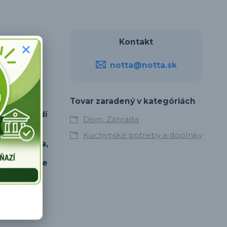
Kontakt
notta@notta.sk
Tovar zaradený v kategóriách
 čistiacim
 v prostredí
Dom, Záhrada
Kuchynské potreby a doplnky
 Uistite sa,
lievika
kne, otočte
ostrý