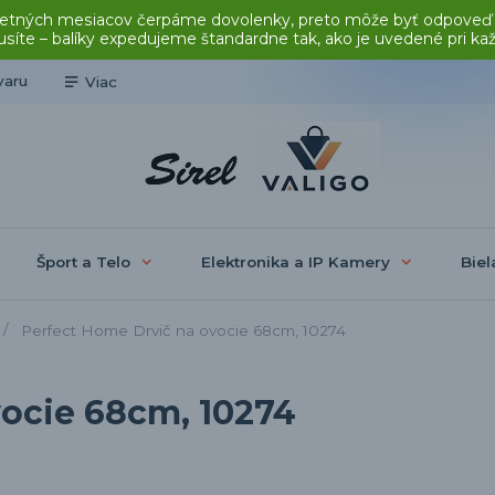
čas letných mesiacov čerpáme dovolenky, preto môže byť odpoveď
síte – balíky expedujeme štandardne tak, ako je uvedené pri ka
varu
Viac
Šport a Telo
Elektronika a IP Kamery
Biel
Perfect Home Drvič na ovocie 68cm, 10274
vocie 68cm, 10274