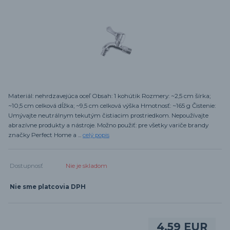
Materiál: nehrdzavejúca oceľ Obsah: 1 kohútik Rozmery: ~2,5 cm šírka;
~10,5 cm celková dĺžka; ~9,5 cm celková výška Hmotnosť: ~165 g Čistenie:
Umývajte neutrálnym tekutým čistiacim prostriedkom. Nepoužívajte
abrazívne produkty a nástroje. Možno použiť: pre všetky variče brandy
značky Perfect Home a ...
celý popis
Dostupnosť
Nie je skladom
Nie sme platcovia DPH
4,59 EUR