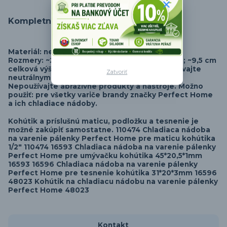
Kompletné špecifikácie
Materiál: nehrdzavejúca oceľ Obsah: 1 kohútik
Rozmery: ~2,5 cm šírka; ~10,5 cm celková dĺžka; ~9,5 cm
celková výška Hmotnosť: ~165 g Čistenie: Umývajte
Zatvoriť
neutrálnym tekutým čistiacim prostriedkom.
Nepoužívajte abrazívne produkty a nástroje. Možno
použiť: pre všetky variče brandy značky Perfect Home
a ich chladiace nádoby.
Kohútik a príslušnú maticu, podložku a tesnenie je
možné zakúpiť samostatne. 110474 Chladiaca nádoba
na varenie pálenky Perfect Home pre maticu kohútika
1/2" 110474 16593 Chladiaca nádoba na varenie pálenky
Perfect Home pre umývačku kohútika 45*20,5*1mm
16593 16596 Chladiaca nádoba na varenie pálenky
Perfect Home pre tesnenie kohútika 31*20*3mm 16596
48023 Kohútik na chladiacu nádobu na varenie pálenky
Perfect Home 48023
Kontakt