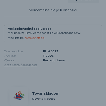
Momentálne nie je k dispozícii
Veľkoobchodná spolupráca
V prípade záujmu vieme dodať za veľkoobchodné ceny.
Viac info na
notta@notta.sk
Číslo produktu:
PH 48023
EAN kód:
110003
Výrobca:
Perfect Home
Strážiť cenu / dostupnosť
Tovar skladom
Slovenský eshop