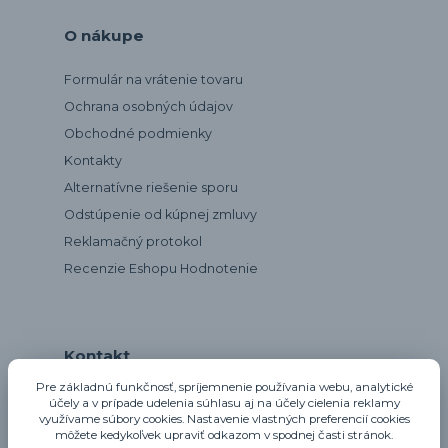
O nákupe
Formulár na vrátenie tovaru
Ochrana osobných údajov
Obchodné podmienky
Kontakty
Alternatívne riešenie sporu
Odstúpenie od kúpnej zmluvy
Reklamačný protokol
Recenzie Eshopu Hodnotenie
Kontakt
Pre základnú funkčnosť, spríjemnenie používania webu, analytické
účely a v prípade udelenia súhlasu aj na účely cielenia reklamy
využívame súbory cookies. Nastavenie vlastných preferencií cookies
notta@notta.sk
môžete kedykoľvek upraviť odkazom v spodnej časti stránok.