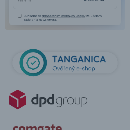
Prihlásiť sa
Súhlasím so
spracovaním osobných údajov
za účelom
zasielania newslettera.