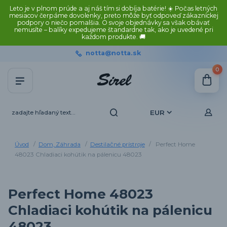
Leto je v plnom prúde a aj náš tím si dobíja batérie! ☀️ Počas letných
mesiacov čerpáme dovolenky, preto môže byť odpoveď zákazníckej
podpory o niečo pomalšia. O svoje objednávky sa však obávať
nemusíte – balíky expedujeme štandardne tak, ako je uvedené pri
každom produkte. 🚚
notta@notta.sk
0
EUR
Úvod
Dom, Záhrada
Destilačné prístroje
Perfect Home
48023 Chladiaci kohútik na pálenicu 48023
Perfect Home 48023
Chladiaci kohútik na pálenicu
48023