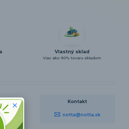
a
Vlastný sklad
Viac ako 90% tovaru skladom
Kontakt
notta@notta.sk