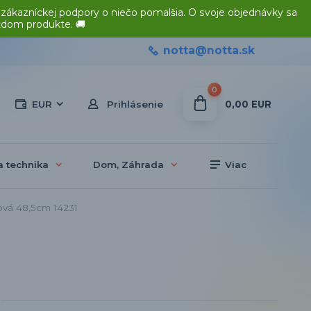
 zákazníckej podpory o niečo pomalšia. O svoje objednávky sa
ždom produkte. 🚚
notta@notta.sk
0
0,00 EUR
EUR
Prihlásenie
a technika
Dom, Záhrada
Viac
vá 48,5cm 14231