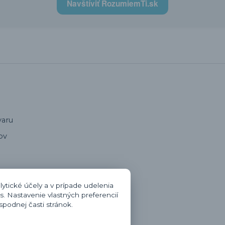
Navštíviť RozumiemTi.sk
varu
ov
oru
ytické účely a v prípade udelenia
s. Nastavenie vlastných preferencií
zmluvy
podnej časti stránok.