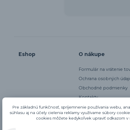
Eshop
O nákupe
Formulár na vrátenie to
Ochrana osobných údaj
Obchodné podmienky
Kontakty
Alternatívne riešenie sp
Pre základnú funkčnosť, spríjemnenie používania webu, anal
súhlasu aj na účely cielenia reklamy využívame súbory cookie
Odstúpenie od kúpnej 
cookies môžete kedykoľvek upraviť odkazom v s
Reklamačný protokol