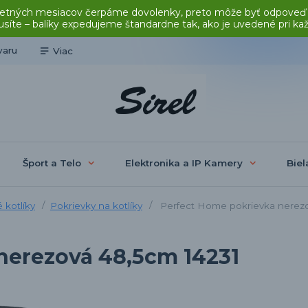
čas letných mesiacov čerpáme dovolenky, preto môže byť odpoveď
síte – balíky expedujeme štandardne tak, ako je uvedené pri ka
varu
Viac
Šport a Telo
Elektronika a IP Kamery
Biel
 kotlíky
Pokrievky na kotlíky
Perfect Home pokrievka nerezo
nerezová 48,5cm 14231