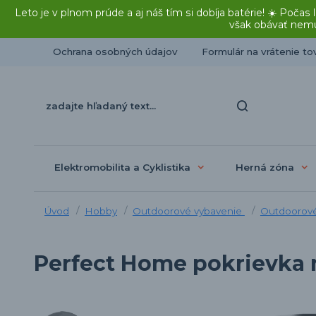
Leto je v plnom prúde a aj náš tím si dobíja batérie! ☀️ Po
však obávať nemu
Ochrana osobných údajov
Formulár na vrátenie to
Elektromobilita a Cyklistika
Herná zóna
Úvod
Hobby
Outdoorové vybavenie
Outdoorové
Perfect Home pokrievka 