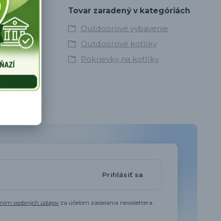
Tovar zaradený v kategóriách
Outdoorové vybavenie
Outdoorové kotlíky
Pokrievky na kotlíky
Prihlásiť sa
aním osobných údajov
za účelom zasielania newslettera.