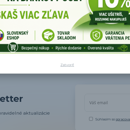
Zatvoriť
etter
ravidelné aktualizácie
Súhlasím so
spracov