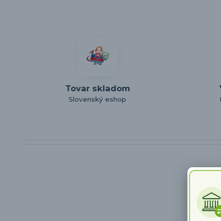
Tovar skladom
Slovenský eshop