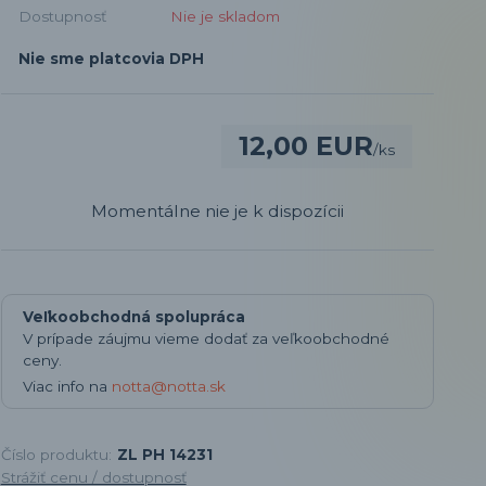
Dostupnosť
Nie je skladom
Nie sme platcovia DPH
12,00 EUR
/
ks
Momentálne nie je k dispozícii
Veľkoobchodná spolupráca
V prípade záujmu vieme dodať za veľkoobchodné
ceny.
Viac info na
notta@notta.sk
Číslo produktu:
ZL PH 14231
Strážiť cenu / dostupnosť