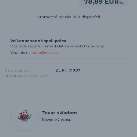
78,89 EUR
/
ks
Momentálne nie je k dispozícii
Veľkoobchodná spolupráca
V prípade záujmu vieme dodať za veľkoobchodné ceny.
Viac info na
notta@notta.sk
Číslo produktu:
ZL PH 71087
Strážiť cenu / dostupnosť
Tovar skladom
Slovenský eshop