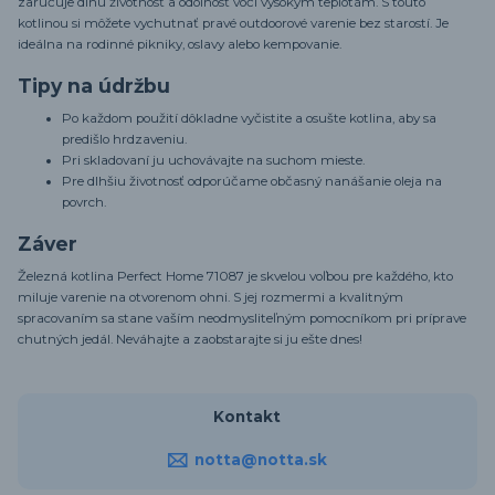
zaručuje dlhú životnosť a odolnosť voči vysokým teplotám. S touto
kotlinou si môžete vychutnať pravé outdoorové varenie bez starostí. Je
ideálna na rodinné pikniky, oslavy alebo kempovanie.
Tipy na údržbu
Po každom použití dôkladne vyčistite a osušte kotlina, aby sa
predišlo hrdzaveniu.
Pri skladovaní ju uchovávajte na suchom mieste.
Pre dlhšiu životnosť odporúčame občasný nanášanie oleja na
povrch.
Záver
Železná kotlina Perfect Home 71087 je skvelou voľbou pre každého, kto
miluje varenie na otvorenom ohni. S jej rozmermi a kvalitným
spracovaním sa stane vaším neodmysliteľným pomocníkom pri príprave
chutných jedál. Neváhajte a zaobstarajte si ju ešte dnes!
Kontakt
notta@notta.sk