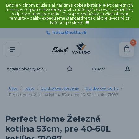
Leto je v plnom prúde a aj náš tím si dobíja batérie! ☀️ Počas letných
mesiacov čerpáme dovolenky, preto môže byť odpoveď zákazníckej
podpory o niečo pomalšia. O svoje objednávky sa však obávať
nemusíte – balíky expedujeme štandardne tak, ako je uvedené pri
každom produkte. 🚚
notta@notta.sk
0
EUR
Úvod
Hobby
Outdoorové vybavenie
Outdoorové kotlíky
Perfect Home Železná kotlina 53cm, pre 40-60L kotlíky, 71087
Perfect Home Železná
kotlina 53cm, pre 40-60L
kotlíky, 71087