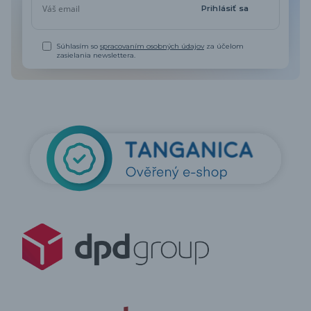
Prihlásiť sa
Súhlasím so
spracovaním osobných údajov
za účelom
zasielania newslettera.