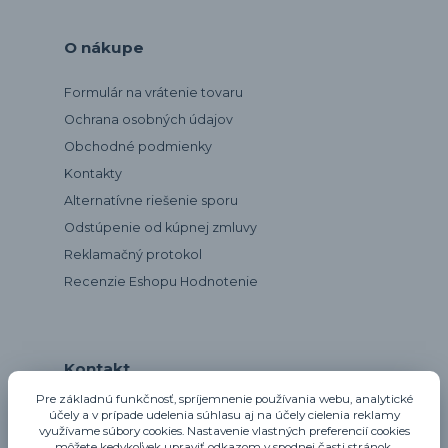
O nákupe
Formulár na vrátenie tovaru
Ochrana osobných údajov
Obchodné podmienky
Kontakty
Alternatívne riešenie sporu
Odstúpenie od kúpnej zmluvy
Reklamačný protokol
Recenzie Eshopu Hodnotenie
Kontakt
Pre základnú funkčnosť, spríjemnenie používania webu, analytické
účely a v prípade udelenia súhlasu aj na účely cielenia reklamy
využívame súbory cookies. Nastavenie vlastných preferencií cookies
notta@notta.sk
môžete kedykoľvek upraviť odkazom v spodnej časti stránok.