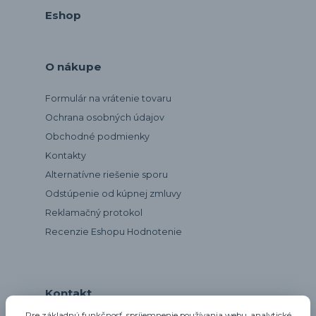
Eshop
O nákupe
Formulár na vrátenie tovaru
Ochrana osobných údajov
Obchodné podmienky
Kontakty
Alternatívne riešenie sporu
Odstúpenie od kúpnej zmluvy
Reklamačný protokol
Recenzie Eshopu Hodnotenie
Kontakt
Pre základnú funkčnosť, spríjemnenie používania webu, analytické