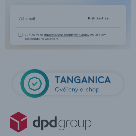
Prihlásiť sa
Súhlasím so
spracovaním osobných údajov
za účelom
zasielania newslettera.