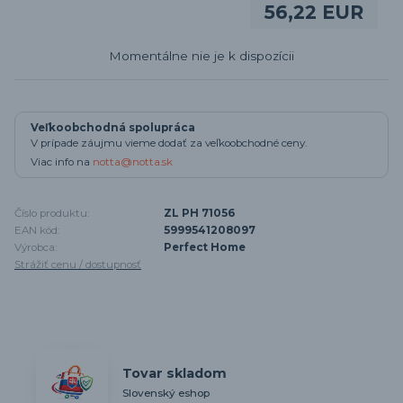
56,22 EUR
Momentálne nie je k dispozícii
Veľkoobchodná spolupráca
V prípade záujmu vieme dodať za veľkoobchodné ceny.
Viac info na
notta@notta.sk
Číslo produktu:
ZL PH 71056
EAN kód:
5999541208097
Výrobca:
Perfect Home
Strážiť cenu / dostupnosť
Tovar skladom
Slovenský eshop