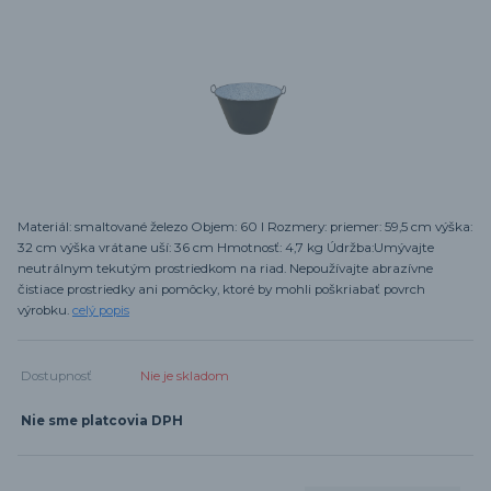
Materiál: smaltované železo Objem: 60 l Rozmery: priemer: 59,5 cm výška:
32 cm výška vrátane uší: 36 cm Hmotnosť: 4,7 kg Údržba:Umývajte
neutrálnym tekutým prostriedkom na riad. Nepoužívajte abrazívne
čistiace prostriedky ani pomôcky, ktoré by mohli poškriabať povrch
výrobku.
celý popis
Dostupnosť
Nie je skladom
Nie sme platcovia DPH