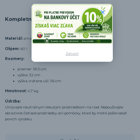
Kompletné špecifikácie
Materiál:
smaltované železo
Objem:
60 l
Zatvoriť
Rozmery:
priemer: 59,5 cm
výška: 32 cm
výška vrátane uší: 36 cm
Hmotnosť:
4,7 kg
Údržba:
Umývajte neutrálnym tekutým prostriedkom na riad. Nepoužívajte
abrazívne čistiace prostriedky ani pomôcky, ktoré by mohli poškriabať
povrch výrobku.