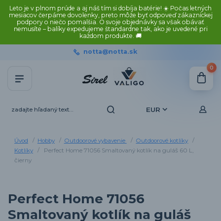
Leto je v plnom prúde a aj náš tím si dobíja batérie! ☀️ Počas letných
mesiacov čerpáme dovolenky, preto môže byť odpoveď zákazníckej
podpory o niečo pomalšia. O svoje objednávky sa však obávať
nemusíte – balíky expedujeme štandardne tak, ako je uvedené pri
každom produkte. 🚚
notta@notta.sk
0
EUR
Úvod
Hobby
Outdoorové vybavenie
Outdoorové kotlíky
Kotlíky
Perfect Home 71056 Smaltovaný kotlík na guláš 60 L,
čierny
Perfect Home 71056
Smaltovaný kotlík na guláš