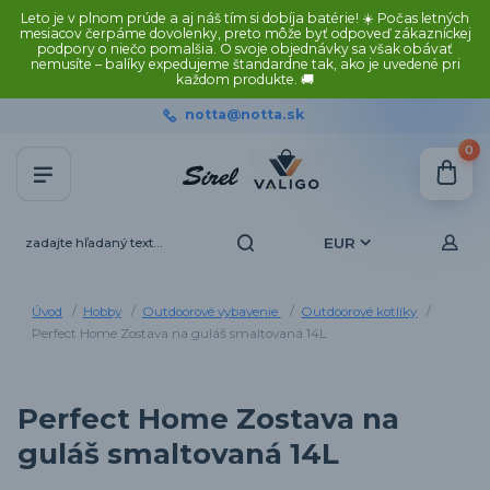
Leto je v plnom prúde a aj náš tím si dobíja batérie! ☀️ Počas letných
mesiacov čerpáme dovolenky, preto môže byť odpoveď zákazníckej
podpory o niečo pomalšia. O svoje objednávky sa však obávať
nemusíte – balíky expedujeme štandardne tak, ako je uvedené pri
každom produkte. 🚚
notta@notta.sk
0
EUR
Úvod
Hobby
Outdoorové vybavenie
Outdoorové kotlíky
Perfect Home Zostava na guláš smaltovaná 14L
Perfect Home Zostava na
guláš smaltovaná 14L