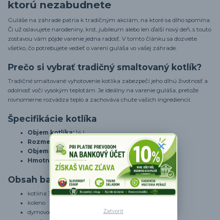
ktorú nezabudnete
Guláše na záhrade patria k tradičným akciám, na ktoré sa dlho spomína.
Či už oslavujete narodeniny, krst, jubileum alebo len ďalší nový deň, s touto
zostavou vám pôjde varenie jedna radosť. V tomto článku sa dozviete
všetko, čo potrebujete vedieť o varení guláša vo vašej záhrade.
Prečo si vybrať tradičný smaltovaný kotlík?
Tradičné smaltované vyhotovenie kotlíka zabezpečí jeho dlhú životnosť a
odolnosť voči vysokým teplotám. Je ideálny na varenie guláša, pretože
rovnomerne rozvádza teplo a zachováva chute vašich ingrediencií.
Špecifikácie kotlíka
Objem kotlíka:
14 l
Rozmery kotliny
(priemer x výška): 36 x 42 cm
Objem a dĺžka naberačky:
250 ml, 39 cm
Hmotnosť:
9,56 kg
Obsah balenia
kotlina 36 cm
koleno
Zatvoriť
dymovod