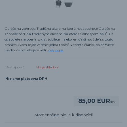
Guláše na záhrade: Tradičná akcia, na ktorú nezabudnete Guláše na
záhrade patria k tradičným akciám, na ktoré sa dlho spomína. Či už
oslavujete narodeniny, krst, jubileum alebo len ďalší nový deň, s touto
zostavou vám pôjde varenie jedna radosť. V tomto článku sa dozviete
všetko, čo potrebujete vedi...
celý popis
Dostupnosť
Nie je skladom
Nie sme platcovia DPH
85,00 EUR
/
ks
Momentálne nie je k dispozícii