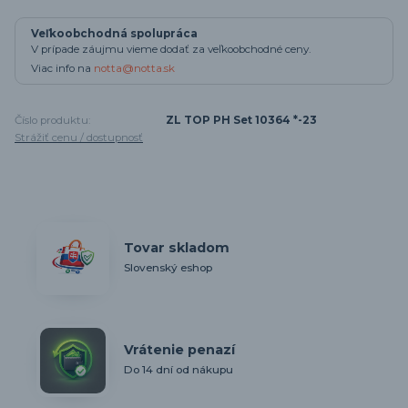
Veľkoobchodná spolupráca
V prípade záujmu vieme dodať za veľkoobchodné ceny.
Viac info na
notta@notta.sk
Číslo produktu:
ZL TOP PH Set 10364 *-23
Strážiť cenu / dostupnosť
Tovar skladom
Slovenský eshop
Vrátenie penazí
Do 14 dní od nákupu