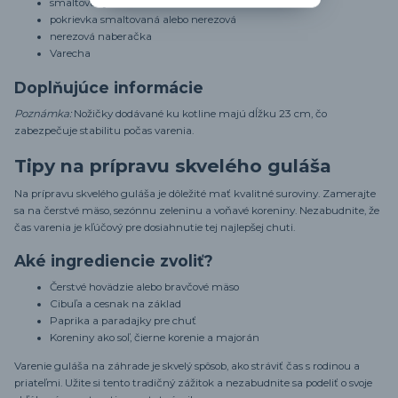
smaltovaný kotlík 14 l
pokrievka smaltovaná alebo nerezová
nerezová naberačka
Varecha
Doplňujúce informácie
Poznámka:
Nožičky dodávané ku kotline majú dĺžku 23 cm, čo
zabezpečuje stabilitu počas varenia.
Tipy na prípravu skvelého guláša
Na prípravu skvelého guláša je dôležité mať kvalitné suroviny. Zamerajte
sa na čerstvé mäso, sezónnu zeleninu a voňavé koreniny. Nezabudnite, že
čas varenia je kľúčový pre dosiahnutie tej najlepšej chuti.
Aké ingrediencie zvoliť?
Čerstvé hovädzie alebo bravčové mäso
Cibuľa a cesnak na základ
Paprika a paradajky pre chuť
Koreniny ako soľ, čierne korenie a majorán
Varenie guláša na záhrade je skvelý spôsob, ako stráviť čas s rodinou a
priateľmi. Užite si tento tradičný zážitok a nezabudnite sa podeliť o svoje