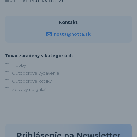
obľúbené recepty a tipy s ostatnými!
Kontakt
notta@notta.sk
Tovar zaradený v kategóriách
Hobby
Outdoorové vybavenie
Outdoorové kotlíky
Zostavy na guláš
Prihlásenie na Newsletter