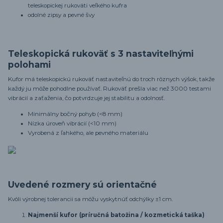
teleskopickej rukoväti veľkého kufra
odolné zipsy a pevné švy
Teleskopická rukoväť s 3 nastaviteľnými
polohami
Kufor má teleskopickú rukoväť nastaviteľnú do troch rôznych výšok, takže
každý ju môže pohodlne používať. Rukoväť prešla viac než 3000 testami
vibrácií a zaťaženia, čo potvrdzuje jej stabilitu a odolnosť.
Minimálny bočný pohyb (<8 mm)
Nízka úroveň vibrácií (<10 mm)
Vyrobená z ľahkého, ale pevného materiálu
Uvedené rozmery sú orientačné
Kvôli výrobnej tolerancii sa môžu vyskytnúť odchýlky ±1 cm.
Najmenší kufor (príručná batožina / kozmetická taška)