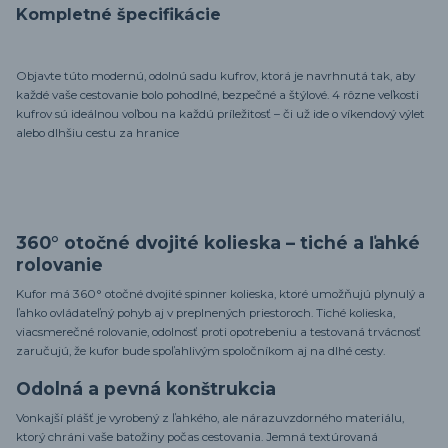
Kompletné špecifikácie
Objavte túto modernú, odolnú sadu kufrov, ktorá je navrhnutá tak, aby
každé vaše cestovanie bolo pohodlné, bezpečné a štýlové. 4 rôzne veľkosti
kufrov sú ideálnou voľbou na každú príležitosť – či už ide o víkendový výlet
alebo dlhšiu cestu za hranice
360° otočné dvojité kolieska – tiché a ľahké
rolovanie
Kufor má 360° otočné dvojité spinner kolieska, ktoré umožňujú plynulý a
ľahko ovládateľný pohyb aj v preplnených priestoroch. Tiché kolieska,
viacsmerečné rolovanie, odolnosť proti opotrebeniu a testovaná trvácnosť
zaručujú, že kufor bude spoľahlivým spoločníkom aj na dlhé cesty.
Odolná a pevná konštrukcia
Vonkajší plášť je vyrobený z ľahkého, ale nárazuvzdorného materiálu,
ktorý chráni vaše batožiny počas cestovania. Jemná textúrovaná