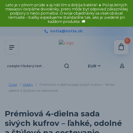
Leto je v plnom prúde a aj náš tím si dobíja batérie! ☀️ Počas letných
mesiacov čerpáme dovolenky, preto môže byť odpoveď zákazníckej
podpory o niečo pomalšia. O svoje objednávky sa však obávať
nemusíte – balíky expedujeme štandardne tak, ako je uvedené pri
každom produkte. 🚚
notta@notta.sk
0
EUR
Úvod
Hobby
Prémiová 4-dielna sada sivých kufrov – ľahké,
odolné a štýlové na cestovanie
Prémiová 4-dielna sada
sivých kufrov – ľahké, odolné
a štýlové na cestovanie