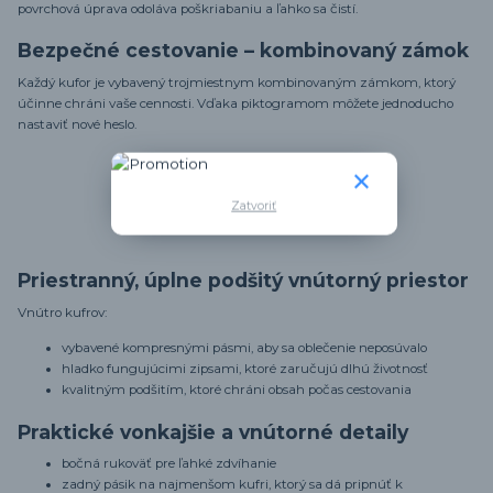
povrchová úprava odoláva poškriabaniu a ľahko sa čistí.
Bezpečné cestovanie – kombinovaný zámok
Každý kufor je vybavený trojmiestnym kombinovaným zámkom, ktorý
účinne chráni vaše cennosti. Vďaka piktogramom môžete jednoducho
nastaviť nové heslo.
Zatvoriť
Priestranný, úplne podšitý vnútorný priestor
Vnútro kufrov:
vybavené kompresnými pásmi, aby sa oblečenie neposúvalo
hladko fungujúcimi zipsami, ktoré zaručujú dlhú životnosť
kvalitným podšitím, ktoré chráni obsah počas cestovania
Praktické vonkajšie a vnútorné detaily
bočná rukoväť pre ľahké zdvíhanie
zadný pásik na najmenšom kufri, ktorý sa dá pripnúť k