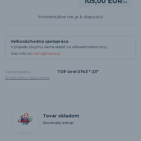
105,00 EUR
/
ks
Momentálne nie je k dispozícii
Veľkoobchodná spolupráca
V prípade záujmu vieme dodať za veľkoobchodné ceny.
Viac info na
notta@notta.sk
Číslo produktu:
TOP sirel 0743 *-23*
Strážiť cenu / dostupnosť
Tovar skladom
Slovenský eshop