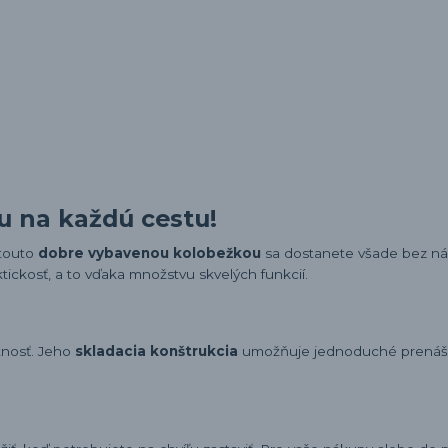
u na každú cestu!
 touto
dobre vybavenou kolobežkou
sa dostanete všade bez ná
ickosť, a to vďaka množstvu skvelých funkcií.
tnosť. Jeho
skladacia konštrukcia
umožňuje jednoduché prenáš