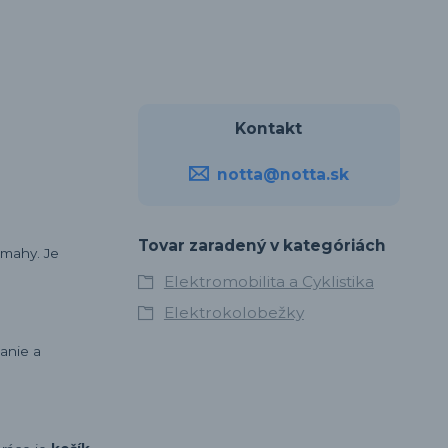
Kontakt
notta@notta.sk
Tovar zaradený v kategóriách
mahy. Je
Elektromobilita a Cyklistika
Elektrokolobežky
anie a