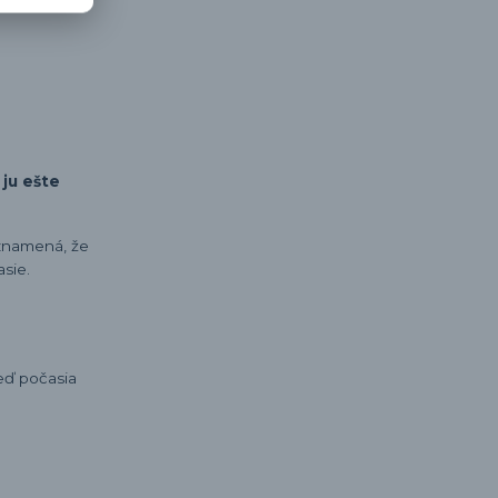
 ju ešte
 znamená, že
sie.
eď počasia