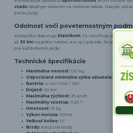
Kolobežka je vybavená
opornou nohou
, ktorú môžete vyu
vzadu
ideálnym riešením na uloženie tašiek. Navyše, súčas
počas jazdy.
Odolnosť voči poveternostným pod
Kolobežka disponuje
blatníkom
, čo umožňuje jej používa
až
30 km
na jedno nabitie, a to aj v prípade, že je batéria
pre každodenné jazdy.
Technické špecifikácie
Maximálna nosnosť:
120 kg
Odporúčaná minimálna výška užívateľa:
150 cm
Batéria:
Li-Ion 10Ah / 36V
Dojazd:
30 km
Maximálna rýchlosť:
25 km/h
Maximálny vzostup:
7,20 °
Hmotnosť:
19 kg
Výkon motora:
500W
Veľkosť kolies:
12"
Brzdy:
kotúčové brzdy