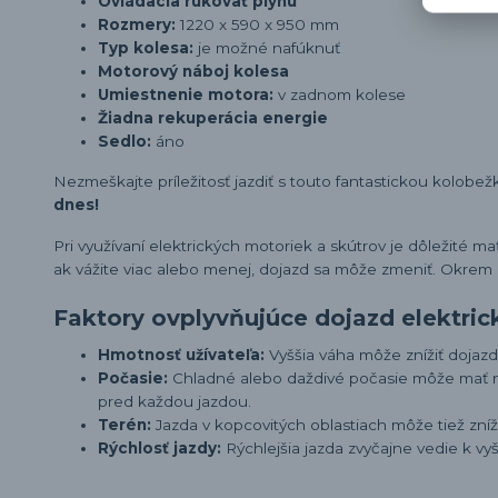
Ovládacia rukoväť plynu
Rozmery:
1220 x 590 x 950 mm
Typ kolesa:
je možné nafúknuť
Motorový náboj kolesa
Umiestnenie motora:
v zadnom kolese
Žiadna rekuperácia energie
Sedlo:
áno
Nezmeškajte príležitosť jazdiť s touto fantastickou kolobe
dnes!
Pri využívaní elektrických motoriek a skútrov je dôležité m
ak vážite viac alebo menej, dojazd sa môže zmeniť. Okrem h
Faktory ovplyvňujúce dojazd elektri
Hmotnosť užívateľa:
Vyššia váha môže znížiť dojazd,
Počasie:
Chladné alebo daždivé počasie môže mať n
pred každou jazdou.
Terén:
Jazda v kopcovitých oblastiach môže tiež zníži
Rýchlosť jazdy:
Rýchlejšia jazda zvyčajne vedie k vy