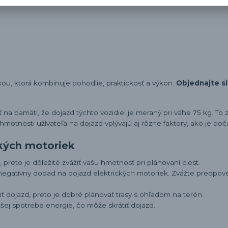
žkou, ktorá kombinuje pohodlie, praktickosť a výkon.
Objednajte si
ať na pamäti, že dojazd týchto vozidiel je meraný pri váhe 75 kg. To
motnosti užívateľa na dojazd vplývajú aj rôzne faktory, ako je poča
ckých motoriek
 preto je dôležité zvážiť vašu hmotnosť pri plánovaní ciest.
egatívny dopad na dojazd elektrických motoriek. Zvážte predpov
ť dojazd, preto je dobré plánovať trasy s ohľadom na terén.
ššej spotrebe energie, čo môže skrátiť dojazd.