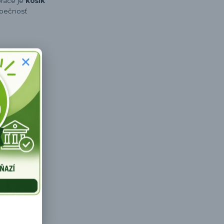
práce je
košík
ezpečnosť
tuje dojazd
ho spoločníka