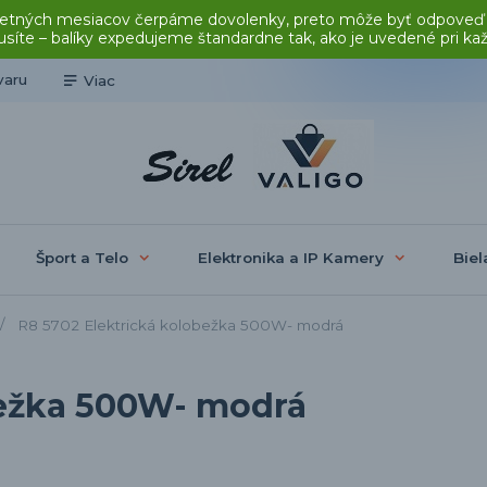
čas letných mesiacov čerpáme dovolenky, preto môže byť odpoveď
síte – balíky expedujeme štandardne tak, ako je uvedené pri ka
varu
Viac
Šport a Telo
Elektronika a IP Kamery
Biel
R8 5702 Elektrická kolobežka 500W- modrá
bežka 500W- modrá