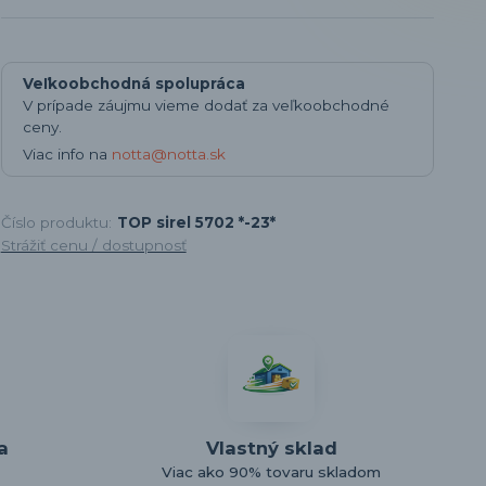
Veľkoobchodná spolupráca
V prípade záujmu vieme dodať za veľkoobchodné
ceny.
Viac info na
notta@notta.sk
Číslo produktu:
TOP sirel 5702 *-23*
Strážiť cenu / dostupnosť
a
Vlastný sklad
Viac ako 90% tovaru skladom