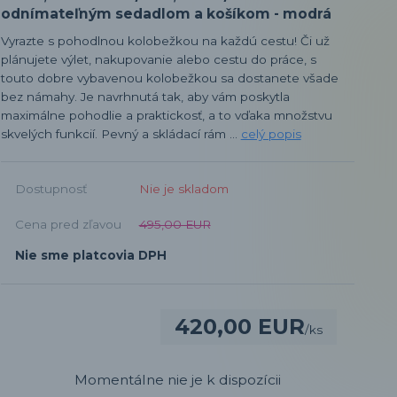
odnímateľným sedadlom a košíkom - modrá
Vyrazte s pohodlnou kolobežkou na každú cestu! Či už
plánujete výlet, nakupovanie alebo cestu do práce, s
touto dobre vybavenou kolobežkou sa dostanete všade
bez námahy. Je navrhnutá tak, aby vám poskytla
maximálne pohodlie a praktickosť, a to vďaka množstvu
skvelých funkcií. Pevný a skládací rám ...
celý popis
Dostupnosť
Nie je skladom
Cena pred zľavou
495,00 EUR
Nie sme platcovia DPH
420,00 EUR
/
ks
Momentálne nie je k dispozícii