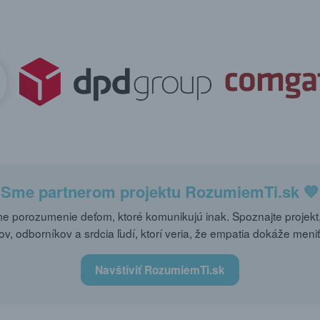
Sme partnerom projektu
RozumiemTi.sk
💙
 porozumenie deťom, ktoré komunikujú inak. Spoznajte projekt,
ov, odborníkov a srdcia ľudí, ktorí veria, že empatia dokáže meniť
Navštíviť RozumiemTi.sk