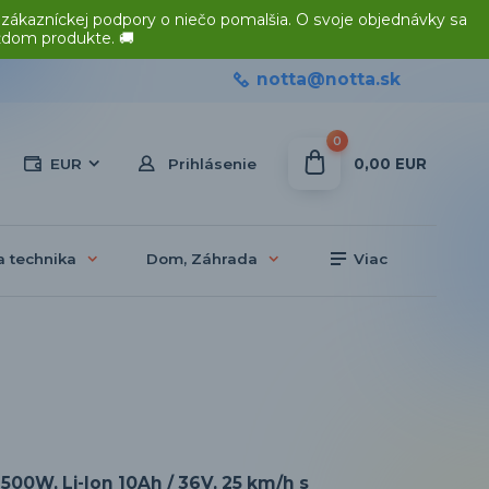
 zákazníckej podpory o niečo pomalšia. O svoje objednávky sa
ždom produkte. 🚚
notta@notta.sk
0
0,00 EUR
EUR
Prihlásenie
a technika
Dom, Záhrada
Viac
500W, Li-Ion 10Ah / 36V, 25 km/h s