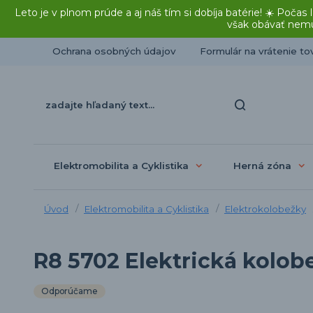
Leto je v plnom prúde a aj náš tím si dobíja batérie! ☀️ Po
však obávať nemu
Ochrana osobných údajov
Formulár na vrátenie to
Elektromobilita a Cyklistika
Herná zóna
Úvod
Elektromobilita a Cyklistika
Elektrokolobežky
R8 5702 Elektrická kolo
Odporúčame