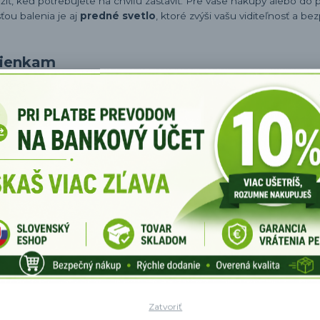
žiť, keď potrebujete na chvíľu zastaviť. Pre vaše nákupy alebo do 
ťou balenia je aj
predné svetlo
, ktoré zvýši vašu viditeľnosť a b
mienkam
nie aj v daždivých podmienkach. Batéria s kapacitou
10,2 Ah
posky
 vybitá. Môžete dosiahnuť rýchlosť až
25 km/h
, čo z nej robí skvelé
Zatvoriť