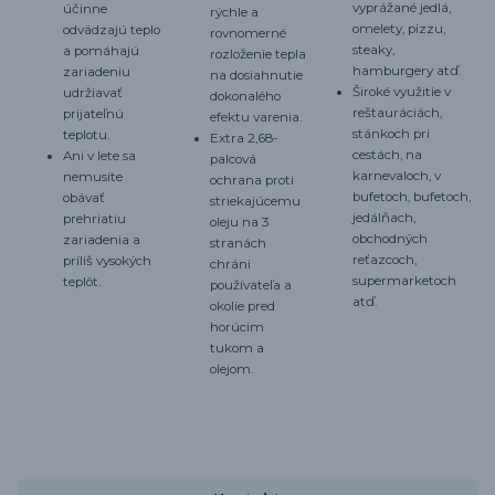
vyprážané jedlá,
účinne
rýchle a
omelety, pizzu,
odvádzajú teplo
rovnomerné
steaky,
a pomáhajú
rozloženie tepla
hamburgery atď.
zariadeniu
na dosiahnutie
Široké využitie v
udržiavať
dokonalého
reštauráciách,
prijateľnú
efektu varenia.
stánkoch pri
teplotu.
Extra 2,68-
cestách, na
Ani v lete sa
palcová
karnevaloch, v
nemusíte
ochrana proti
bufetoch, bufetoch,
obávať
striekajúcemu
jedálňach,
prehriatiu
oleju na 3
obchodných
zariadenia a
stranách
reťazcoch,
príliš vysokých
chráni
supermarketoch
teplôt.
používateľa a
atď.
okolie pred
horúcim
tukom a
olejom.