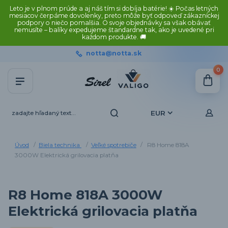
Leto je v plnom prúde a aj náš tím si dobíja batérie! ☀️ Počas letných
mesiacov čerpáme dovolenky, preto môže byť odpoveď zákazníckej
podpory o niečo pomalšia. O svoje objednávky sa však obávať
nemusíte – balíky expedujeme štandardne tak, ako je uvedené pri
každom produkte. 🚚
notta@notta.sk
0
EUR
Úvod
Biela technika
Veľké spotrebiče
R8 Home 818A
3000W Elektrická grilovacia platňa
R8 Home 818A 3000W
Elektrická grilovacia platňa