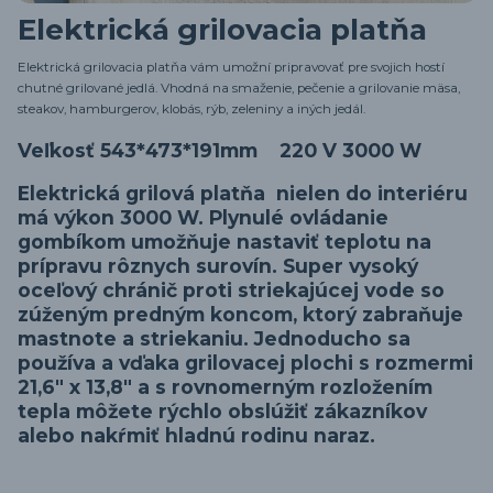
Elektrická grilovacia platňa
Elektrická grilovacia platňa vám umožní pripravovať pre svojich hostí
chutné grilované jedlá. Vhodná na smaženie, pečenie a grilovanie mäsa,
steakov, hamburgerov, klobás, rýb, zeleniny a iných jedál.
Veľkosť 543*473*191mm 220 V 3000 W
Elektrická grilová platňa nielen do interiéru
má výkon 3000 W. Plynulé ovládanie
gombíkom umožňuje nastaviť teplotu na
prípravu rôznych surovín. Super vysoký
oceľový chránič proti striekajúcej vode so
zúženým predným koncom, ktorý zabraňuje
mastnote a striekaniu. Jednoducho sa
používa a vďaka grilovacej plochi s rozmermi
21,6" x 13,8" a s rovnomerným rozložením
tepla môžete rýchlo obslúžiť zákazníkov
alebo nakŕmiť hladnú rodinu naraz.