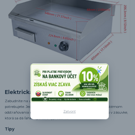
Elektrická plochá mriežka
Zabudnite na umývanie väčšieho množstva panvíc, než
potrebujete. Jednoduché čistenie je zabezpečené účinným systémom
Zatvoriť
odstraňovania mastnoty. Starý olej a iné zvyšky sa akumulujú v zásuvke,
ktorá sa dá ľahko vybrať a vyprázdniť.
Tipy