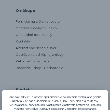
O nákupe
Formulár na vrátenie tovaru
Ochrana osobných údajov
Obchodné podmienky
Kontakty
Alternatívne riešenie sporu
Odstúpenie od kúpnej zmluvy
Reklamačný protokol
Recenzie Eshopu Hodnotenie
Kontakt
Pre základnú funkčnosť, spríjemnenie používania webu, analytické
účely a v prípade udelenia súhlasu aj na účely cielenia reklamy
využívame súbory cookies. Nastavenie vlastných preferencií cookies
notta@notta.sk
môžete kedykoľvek upraviť odkazom v spodnej časti stránok.