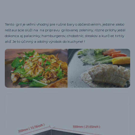
Tento gril je veľmi vhodný pre rušné bary s občerstvením, jedálne alebo
reštaurácie slúži na na prípravu grilovanej zeleniny, rôzne prílohy jedál
dokonca aj palacinky, hamburgerov, chobotníc, steakov a kurčiat tirtily
atď. Je to účinný a odolný výrobok do kuchyne! !