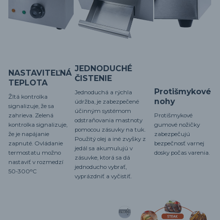
JEDNODUCHÉ
NASTAVITEĽNÁ
ČISTENIE
TEPLOTA
Protišmykové
Jednoduchá a rýchla
Žltá kontrolka
nohy
údržba, je zabezpečené
signalizuje, že sa
účinným systémom
zahrieva. Zelená
Protišmykové
odstraňovania mastnoty
kontrolka signalizuje,
gumové nožičky
pomocou zásuvky na tuk.
že je napájanie
zabezpečujú
Použitý olej a iné zvyšky z
zapnuté. Ovládanie
bezpečnosť varnej
jedál sa akumulujú v
termostatu možno
dosky počas varenia.
zásuvke, ktorá sa dá
nastaviť v rozmedzí
jednoducho vybrať,
50-300ᵒC
vyprázdniť a vyčistiť.