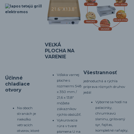
VEĽKÁ
PLOCHA NA
VARENIE
Všestrannosť
Vďaka varnej
Účinné
ploche s
jednoduchá a rýchla
chladiace
rozmermi 548
príprava rôznych druhov
otvory
x 350 mm /
jedál
21,6 x 13,8"
Výborne sa hodí na
môžete
palacinky,
Na oboch
zákazníkov
chrumkavú
stranách je
rýchlo obslúžiť.
slaninu, grilovaný
niekoľko
Vykurovacia
syr, fajitas,
vetracích
rúra v tvare
kompletné raňajky,
otvorov, ktoré
písmena U na