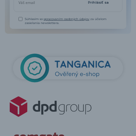
Prihlásiť sa
Súhlasím so
spracovaním osobných údajov
za účelom
zasielania newslettera.