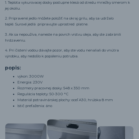
1. Teplota vykurovacej dosky postupne klesá od stredu mriežky smerom k
jej okoliu.
2. Pripravené jedlo môžete položiť na okraj grilu, aby sa udržalo
teplé. Surové jedlá pripravujte uprostred platne.
3. Ak sa nepoužíva, naneste na povrch vrstvu oleja, aby ste zabránili
hrdzaveniu.
4. Pri čistení vodou dávajte pozor, aby ste vodu nenaliali do vnútra
výrobku, aby nedošlo k popáleniu potrubia.
popis:
výkon: 3000W
Energia: 230V
Rozmery pracovnej dosky: 548 x 350 mm
Regulácia teploty: 50-300 °C
Materiál potravinárskej plochy: oceľ A30, hrúbka 8 mm
Istič preťaženia: áno