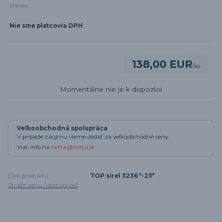
zľavou
Nie sme platcovia DPH
138,00 EUR
/
ks
Momentálne nie je k dispozícii
Veľkoobchodná spolupráca
V prípade záujmu vieme dodať za veľkoobchodné ceny.
Viac info na
notta@notta.sk
Číslo produktu:
TOP sirel 3236 *-23*
Strážiť cenu / dostupnosť