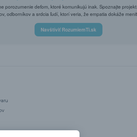
 porozumenie deťom, ktoré komunikujú inak. Spoznajte projekt,
ov, odborníkov a srdcia ľudí, ktorí veria, že empatia dokáže meniť
Navštíviť RozumiemTi.sk
varu
ov