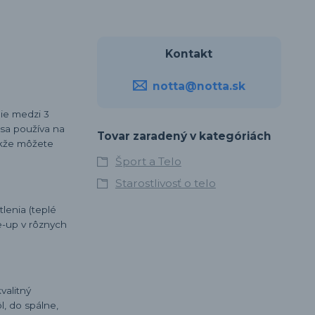
Kontakt
notta@notta.sk
ie medzi 3
 sa používa na
Tovar zaradený v kategóriách
akže môžete
Šport a Telo
Starostlivosť o telo
lenia (teplé
e-up v rôznych
valitný
l, do spálne,