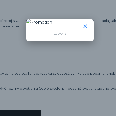
cí zdroj s USB nabíjačkou sa nachádza na pravej strane zrkadla, t
 zariadenia.
Zatvoriť
iteľná teplota farieb, vysoká svietivosť, vynikajúce podanie fari
teľné režimy osvetlenia (teplé svetlo, prirodzené svetlo, studené sv