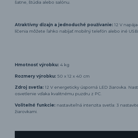
šatne, štúdia alebo salónu.
Atraktívny dizajn a jednoduché používanie:
12 V napája
líčenia môžete ľahko nabíjať mobilný telefón alebo iné USB
Hmotnosť výrobku:
4 kg
Rozmery výrobku:
50 x 12 x 40 cm
Zdroj svetla:
12 V energeticky úsporná LED žiarovka. Nastav
osvetlenie vďaka kvalitnému puzdru z PC.
Voliteľné funkcie:
nastaviteľná intenzita svetla: 3 nastavi
žiarovkami.