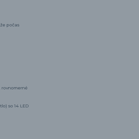
akže počas
eb, rovnomerné
etlo) so 14 LED