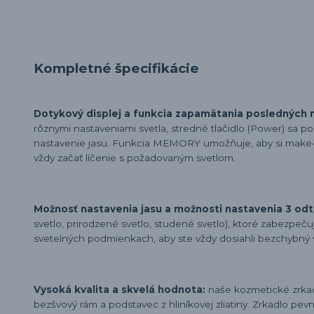
Kompletné špecifikácie
Dotykový displej a funkcia zapamätania posledných na
rôznymi nastaveniami svetla, stredné tlačidlo (Power) sa pou
nastavenie jasu. Funkcia MEMORY umožňuje, aby si make-u
vždy začať líčenie s požadovaným svetlom.
Možnosť nastavenia jasu a možnosti nastavenia 3 odt
svetlo, prirodzené svetlo, studené svetlo), ktoré zabezpe
svetelných podmienkach, aby ste vždy dosiahli bezchybný 
Vysoká kvalita a skvelá hodnota:
naše kozmetické zrkad
bezšvový rám a podstavec z hliníkovej zliatiny. Zrkadlo pevn