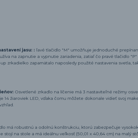
stavení jasu: :
ľavé tlačidlo "M" umožňuje jednoduché prepínan
žíva na zapnutie a vypnutie zariadenia, zatiaľ čo pravé tlačidlo "P"
p zrkadielko zapamätalo naposledy použité nastavenia svetla, t
ieňov:
Osvetlené zrkadlo na líčenie má 3 nastaviteľné režimy osvet
čuje 14 žiaroviek LED, vďaka čomu môžete dokonale vidieť svoj mak
vzhľad.
lo má robustnú a odolnú konštrukciu, ktorú zabezpečuje vysokok
e stojí na stole a má ideálnu veľkosť (50,01 x 40,64 cm) na malý stô