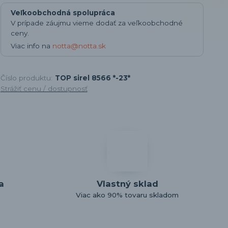
Veľkoobchodná spolupráca
V prípade záujmu vieme dodať za veľkoobchodné
ceny.
Viac info na
notta@notta.sk
Číslo produktu:
TOP sirel 8566 *-23*
Strážiť cenu / dostupnosť
a
Vlastný sklad
Viac ako 90% tovaru skladom