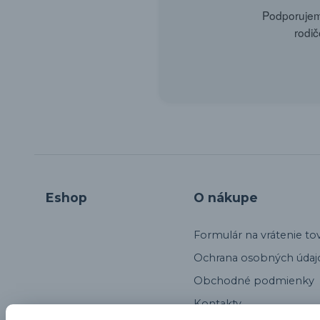
Podporujeme
rodič
Eshop
O nákupe
Formulár na vrátenie to
Ochrana osobných údaj
Obchodné podmienky
Kontakty