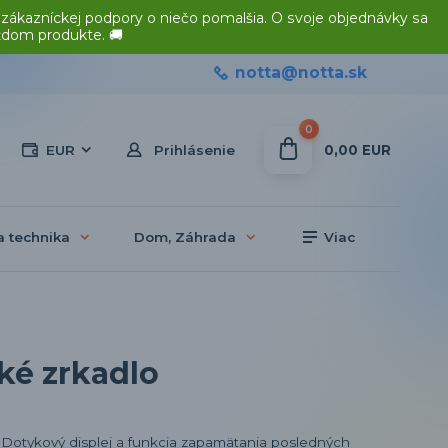
 zákazníckej podpory o niečo pomalšia. O svoje objednávky sa
ždom produkte. 🚚
notta@notta.sk
0
0,00 EUR
EUR
Prihlásenie
a technika
Dom, Záhrada
Viac
ké zrkadlo
Dotykový displej a funkcia zapamätania posledných