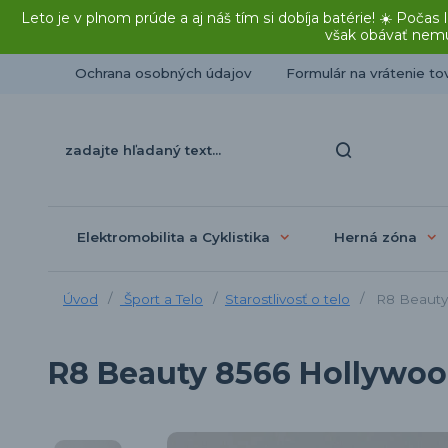
Leto je v plnom prúde a aj náš tím si dobíja batérie! ☀️ Po
však obávať nemu
Ochrana osobných údajov
Formulár na vrátenie to
Elektromobilita a Cyklistika
Herná zóna
Úvod
Šport a Telo
Starostlivosť o telo
R8 Beauty 
R8 Beauty 8566 Hollywoo