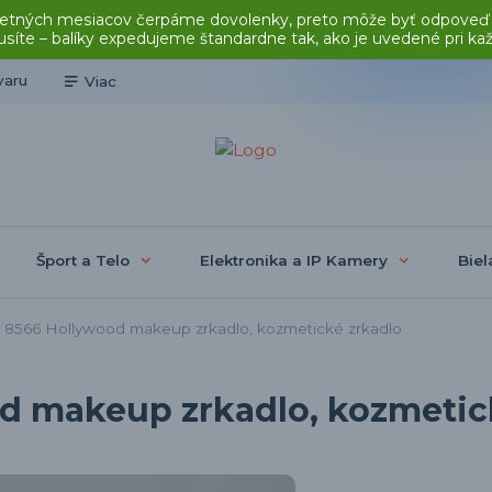
čas letných mesiacov čerpáme dovolenky, preto môže byť odpoveď
síte – balíky expedujeme štandardne tak, ako je uvedené pri ka
varu
Viac
Šport a Telo
Elektronika a IP Kamery
Biel
8566 Hollywood makeup zrkadlo, kozmetické zrkadlo
d makeup zrkadlo, kozmetic