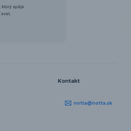
 ktorý spája
 svet.
Kontakt
notta@notta.sk