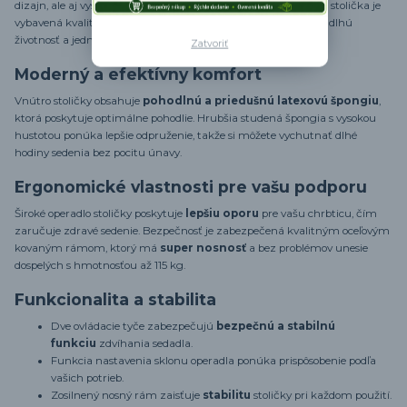
dizajn, ale aj vysokú funkčnosť, ste na správnom mieste. Naša stolička je
vybavená kvalitným poťahom z
PU kože
, ktorý zabezpečuje dlhú
životnosť a jednoduchú údržbu.
Zatvoriť
Moderný a efektívny komfort
Vnútro stoličky obsahuje
pohodlnú a priedušnú latexovú špongiu
,
ktorá poskytuje optimálne pohodlie. Hrubšia studená špongia s vysokou
hustotou ponúka lepšie odpruženie, takže si môžete vychutnať dlhé
hodiny sedenia bez pocitu únavy.
Ergonomické vlastnosti pre vašu podporu
Široké operadlo stoličky poskytuje
lepšiu oporu
pre vašu chrbticu, čím
zaručuje zdravé sedenie. Bezpečnosť je zabezpečená kvalitným oceľovým
kovaným rámom, ktorý má
super nosnosť
a bez problémov unesie
dospelých s hmotnosťou až 115 kg.
Funkcionalita a stabilita
Dve ovládacie tyče zabezpečujú
bezpečnú a stabilnú
funkciu
zdvíhania sedadla.
Funkcia nastavenia sklonu operadla ponúka prispôsobenie podľa
vašich potrieb.
Zosilnený nosný rám zaisťuje
stabilitu
stoličky pri každom použití.