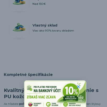
Nad 150€
Vlastný sklad
Viac ako 90% tovaru skladom
Kompletné špecifikácie
Kvalitný poťah a pohodlné sedenie s
PU kožou
Ak hľadáte
pohodlnú stoličku
na sedenie, ktorá ponúka nielen štýlový