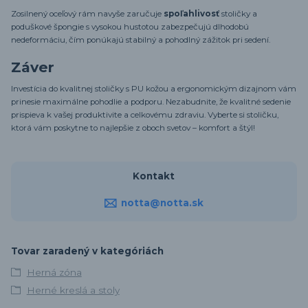
Zosilnený oceľový rám navyše zaručuje
spoľahlivosť
stoličky a
poduškové špongie s vysokou hustotou zabezpečujú dlhodobú
nedeformáciu, čím ponúkajú stabilný a pohodlný zážitok pri sedení.
Záver
Investícia do kvalitnej stoličky s PU kožou a ergonomickým dizajnom vám
prinesie maximálne pohodlie a podporu. Nezabudnite, že kvalitné sedenie
prispieva k vašej produktivite a celkovému zdraviu. Vyberte si stoličku,
ktorá vám poskytne to najlepšie z oboch svetov – komfort a štýl!
Kontakt
notta@notta.sk
Tovar zaradený v kategóriách
Herná zóna
Herné kreslá a stoly