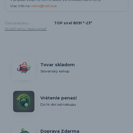
Viac info na
notta@notta.sk
Číslo produktu:
TOP sirel 8091 *-23*
Strážiť cenu / dostupnosť
Tovar skladom
Slovenský eshop
Vrátenie penazí
Do 14 dní od nákupu
Doprava Zdarma