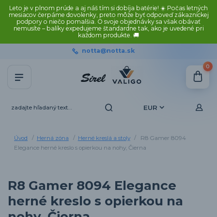
Leto je v plnom prúde a aj náš tím si dobíja batérie! ☀️ Počas letných
mesiacov čerpáme dovolenky, preto môže byť odpoveď zákazníckej
podpory o niečo pomalšia. O svoje objednávky sa však obávať
nemusíte – balíky expedujeme štandardne tak, ako je uvedené pri
každom produkte. 🚚
notta@notta.sk
0
EUR
Úvod
Herná zóna
Herné kreslá a stoly
R8 Gamer 8094
Elegance herné kreslo s opierkou na nohy, Čierna
R8 Gamer 8094 Elegance
herné kreslo s opierkou na
nohy, Čierna