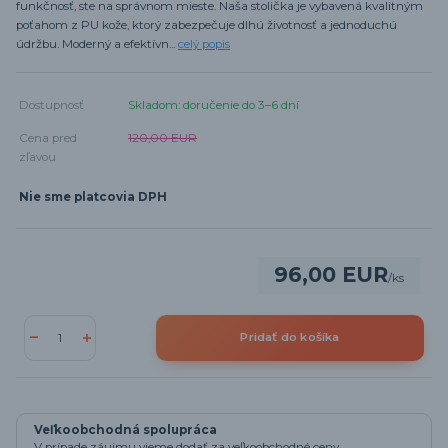
funkčnosť, ste na správnom mieste. Naša stolička je vybavená kvalitným
poťahom z PU kože, ktorý zabezpečuje dlhú životnosť a jednoduchú
údržbu. Moderný a efektívn...
celý popis
Dostupnosť
Skladom: doručenie do 3–6 dní
Cena pred
120,00 EUR
zľavou
Nie sme platcovia DPH
96,00 EUR
/
ks
Pridať do košíka
Veľkoobchodná spolupráca
V prípade záujmu vieme dodať za veľkoobchodné ceny.