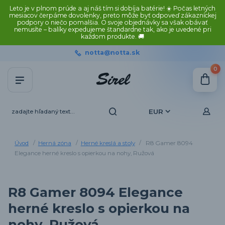
Leto je v plnom prúde a aj náš tím si dobíja batérie! ☀️ Počas letných
mesiacov čerpáme dovolenky, preto môže byť odpoveď zákazníckej
podpory o niečo pomalšia. O svoje objednávky sa však obávať
nemusíte – balíky expedujeme štandardne tak, ako je uvedené pri
každom produkte. 🚚
notta@notta.sk
0
EUR
Úvod
Herná zóna
Herné kreslá a stoly
R8 Gamer 8094
Elegance herné kreslo s opierkou na nohy, Ružová
R8 Gamer 8094 Elegance
herné kreslo s opierkou na
nohy, Ružová