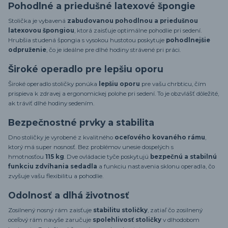
Pohodlné a priedušné latexové špongie
Stolička je vybavená
zabudovanou pohodlnou a priedušnou
latexovou špongiou
, ktorá zaisťuje optimálne pohodlie pri sedení.
Hrubšia studená špongia s vysokou hustotou poskytuje
pohodlnejšie
odpruženie
, čo je ideálne pre dlhé hodiny strávené pri práci.
Široké operadlo pre lepšiu oporu
Široké operadlo stoličky ponúka
lepšiu oporu
pre vašu chrbticu, čím
prispieva k zdravej a ergonomickej polohe pri sedení. To je obzvlášť dôležité,
ak tráviť dlhé hodiny sedením.
Bezpečnostné prvky a stabilita
Dno stoličky je vyrobené z kvalitného
oceľového kovaného rámu
,
ktorý má super nosnosť. Bez problémov unesie dospelých s
hmotnosťou
115 kg
. Dve ovládacie tyče poskytujú
bezpečnú a stabilnú
funkciu zdvíhania sedadla
a funkciu nastavenia sklonu operadla, čo
zvyšuje vašu flexibilitu a pohodlie.
Odolnosť a dlhá životnosť
Zosilnený nosný rám zaisťuje
stabilitu stoličky
, zatiaľ čo zosilnený
oceľový rám navyše zaručuje
spolehlivosť stoličky
v dlhodobom