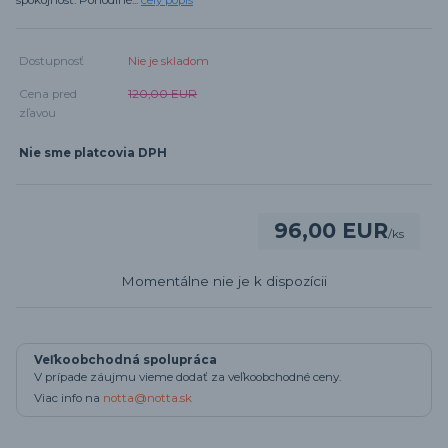
spokojnosť. Pohodlné...
celý popis
Dostupnosť
Nie je skladom
Cena pred
120,00 EUR
zľavou
Nie sme platcovia DPH
96,00 EUR
/
ks
Momentálne nie je k dispozícii
Veľkoobchodná spolupráca
V prípade záujmu vieme dodať za veľkoobchodné ceny.
Viac info na
notta@notta.sk