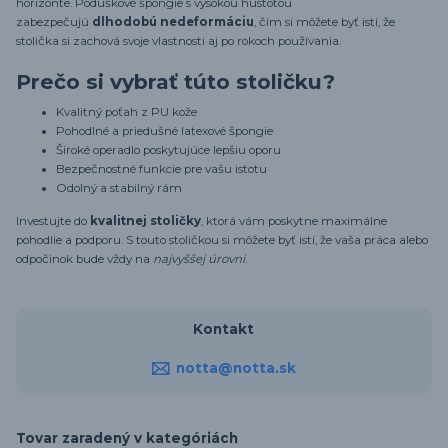
horizonte. Poduškové špongie s vysokou hustotou
zabezpečujú
dlhodobú nedeformáciu
, čím si môžete byť istí, že
stolička si zachová svoje vlastnosti aj po rokoch používania.
Prečo si vybrať túto stoličku?
Kvalitný poťah z PU kože
Pohodlné a priedušné latexové špongie
Široké operadlo poskytujúce lepšiu oporu
Bezpečnostné funkcie pre vašu istotu
Odolný a stabilný rám
Investujte do
kvalitnej stoličky
, ktorá vám poskytne maximálne
pohodlie a podporu. S touto stoličkou si môžete byť istí, že vaša práca alebo
odpočinok bude vždy na
najvyššej úrovni
.
Kontakt
notta@notta.sk
Tovar zaradený v kategóriách