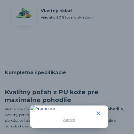
Vlastný sklad
Viac ako 90% tovaru skladom
Kompletné špecifikácie
Kvalitný poťah z PU kože pre
maximálne pohodlie
Ak hľadáte stoličku, ktorá kombinuje
elegantný dizajn
a
pohodlie
,
kvalitný poťah z PU kože je ideálnou voľbou pre
vašu
Zatvoriť
domácnosť
alebo
kanceláriu
. Tento materiál je nielen odolný, ale aj
jednoducho sa udržiava, čo zaručuje dlhodobú spokojnosť.