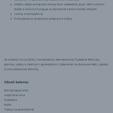
Vďaka všestrannej ochrane je stan vodotesný aj pri veľmi silnom
daždi a tkanina funguje aj ako bariéra proti tvorbe vlhkosti.
Ľahký a kompaktný
Príslušenstvo: praktická prepravná taška
Je vhodný na turistiku, horolezectvo, kempovanie, hudobné festivaly,
pikniky, výlety s vlastným sprievodcom, táborenie na dvore pre deti, rybolov
a iné outdoorové aktivity.
Obsah balenia:
kempingový stan
napínacie laná
Podložka
kolíki
Taška na prenášanie