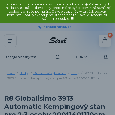
Leto je v plnom prúde a aj náš tím si dobíja batérie! ☀️ Počas letných
mesiacov čerpáme dovolenky, preto môže byť odpoveď zákazníckej
podpory o niečo pomalšia. O svoje objednávky sa však obávať
nemusíte – balíky expedujeme štandardne tak, ako je uvedené pri
každom produkte. 🚚
notta@notta.sk
0
EUR
Úvod
Hobby
Outdoorové vybavenie
Stany
R8 Globalisimo
3913 Automatic Kempingový stan pre 2-3 osoby 200*140*110cm
R8 Globalisimo 3913
Automatic Kempingový stan
pre 2-3 osoby 200*140*110cm