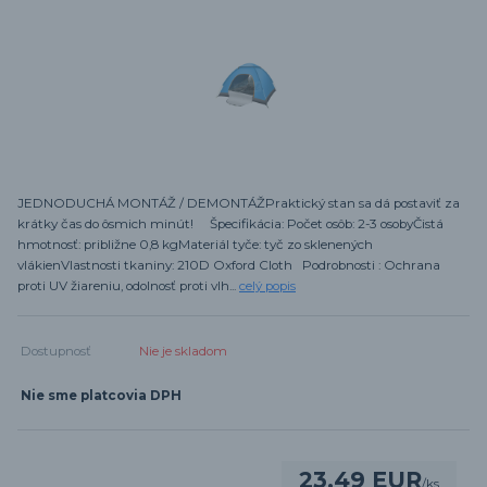
JEDNODUCHÁ MONTÁŽ / DEMONTÁŽPraktický stan sa dá postaviť za
krátky čas do ôsmich minút! Špecifikácia: Počet osôb: 2-3 osobyČistá
hmotnosť: približne 0,8 kgMateriál tyče: tyč zo sklenených
vlákienVlastnosti tkaniny: 210D Oxford Cloth Podrobnosti : Ochrana
proti UV žiareniu, odolnosť proti vlh...
celý popis
Dostupnosť
Nie je skladom
Nie sme platcovia DPH
23,49 EUR
/
ks