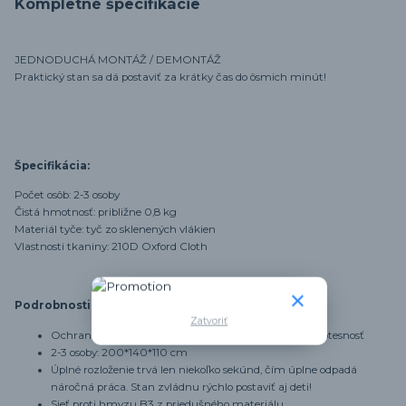
Kompletné špecifikácie
JEDNODUCHÁ MONTÁŽ / DEMONTÁŽ
Praktický stan sa dá postaviť za krátky čas do ôsmich minút!
Špecifikácia:
Počet osôb: 2-3 osoby
Čistá hmotnosť: približne 0,8 kg
Materiál tyče: tyč zo sklenených vlákien
Vlastnosti tkaniny: 210D Oxford Cloth
Podrobnosti :
Zatvoriť
Ochrana proti UV žiareniu, odolnosť proti vlhkosti, vodotesnosť
2-3 osoby: 200*140*110 cm
Úplné rozloženie trvá len niekoľko sekúnd, čím úplne odpadá
náročná práca. Stan zvládnu rýchlo postaviť aj deti!
Sieť proti hmyzu B3 z priedušného materiálu.