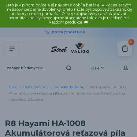
Leto je v plnom prúde a aj náš tím si dobíja batérie! ☀️ Počas letných
mesiacov čerpáme dovolenky, preto môže byť odpoveď zákazníckej
podpory o niečo pomalšia. O svoje objednávky sa však obávať
nemusíte – balíky expedujeme štandardne tak, ako je uvedené pri
každom produkte. 🚚
notta@notta.sk
0
EUR
Úvod
Dom, Záhrada
Náradie do dielne
R8 Hayami HA-1008
Akumulátorová reťazová píla a záhradnícke nožnice s teleskopickou
rukoväťou, 2 batérie
R8 Hayami HA-1008
Akumulátorová reťazová píla