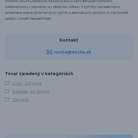
HAYAMI akumulátorová reťazová píla a záhradnícke nožnice s
teleskopickou rukoväťou sú ideálnou voľbou. S týmito zariadeniami
zvládnete orezávanie konárov rýchlo a jednoducho, pričom si zachováte
vysokú úroveň bezpečnosti.
Kontakt
notta@notta.sk
Tovar zaradený v kategóriách
Dom, Záhrada
Náradie do dielne
Záhrada