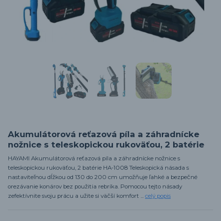
Akumulátorová reťazová píla a záhradnícke
nožnice s teleskopickou rukoväťou, 2 batérie
HAYAMI Akumulátorová reťazová píla a záhradnícke nožnice s
teleskopickou rukoväťou, 2 batérie HA-1008 Teleskopická násada s
nastaviteľnou dĺžkou od 130 do 200 cm umožňuje ľahké a bezpečné
orezávanie konárov bez použitia rebríka. Pomocou tejto násady
zefektívnite svoju prácu a užite si väčší komfort ...
celý popis