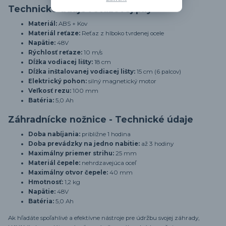
Technické údaje reťazovej píly
Materiál:
ABS + Kov
Materiál reťaze:
Reťaz z hlboko tvrdenej ocele
Napätie:
48V
Rýchlosť reťaze:
10 m/s
Dĺžka vodiacej lišty:
18 cm
Dĺžka inštalovanej vodiacej lišty:
15 cm (6 palcov)
Elektrický pohon:
silný magnetický motor
Veľkosť rezu:
100 mm
Batéria:
5,0 Ah
Záhradnícke nožnice - Technické údaje
Doba nabíjania:
približne 1 hodina
Doba prevádzky na jedno nabitie:
až 3 hodiny
Maximálny priemer strihu:
25 mm
Materiál čepele:
nehrdzavejúca oceľ
Maximálny otvor čepele:
40 mm
Hmotnosť:
1,2 kg
Napätie:
48V
Batéria:
5,0 Ah
Ak hľadáte spoľahlivé a efektívne nástroje pre údržbu svojej záhrady,