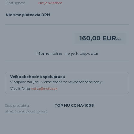
Dostupnosť
Nie je skladom
Nie sme platcovia DPH
160,00 EUR
/
ks
Momentálne nie je k dispozícii
Veľkoobchodná spolupráca
V prípade záujmu vieme dodať za veľkoobchodné ceny.
Viac info na
notta@notta.sk
Číslo produktu:
TOP HU CC HA-1008
Strážiť cenu / dostupnosť