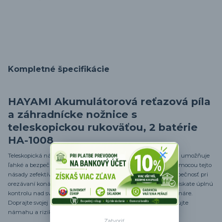
Kompletné špecifikácie
HAYAMI Akumulátorová reťazová píla
a záhradnícke nožnice s
teleskopickou rukoväťou, 2 batérie
HA-1008
Teleskopická násada s nastaviteľnou dĺžkou od 130 do 200 cm umožňuje
ľahké a bezpečné orezávanie konárov bez použitia rebríka. Pomocou tejto
násady zefektívnite svoju prácu a užite si väčší komfort a bezpečnosť pri
orezávaní konárov zo zeme. S týmto praktickým nástrojom získate úplnú
kontrolu nad svojou záhradou a ľahko dosiahnete aj vysoké konáre.
Doprajte svojej záhrade prvotriednu starostlivosť a minimalizujte
námahu a riziko pomocou teleskopickej násady.
Zatvoriť