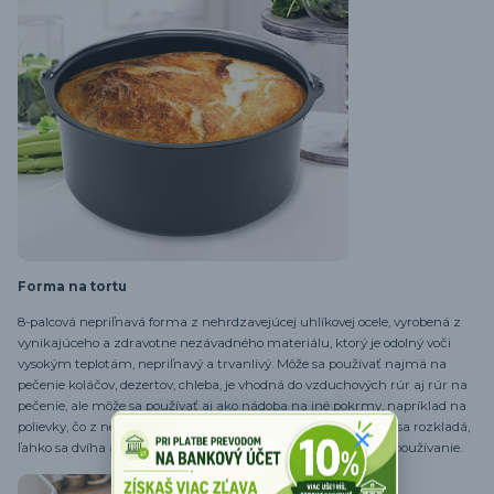
Forma na tortu
8-palcová nepriľnavá forma z nehrdzavejúcej uhlíkovej ocele, vyrobená z
vynikajúceho a zdravotne nezávadného materiálu, ktorý je odolný voči
vysokým teplotám, nepriľnavý a trvanlivý. Môže sa používať najmä na
pečenie koláčov, dezertov, chleba, je vhodná do vzduchových rúr aj rúr na
pečenie, ale môže sa používať aj ako nádoba na iné pokrmy, napríklad na
polievky, čo z nej robí univerzálny doplnok do kuchyne. Ľahko sa rozkladá,
ľahko sa dvíha a ľahko sa čistí, je veľmi pohodlná a zdravá na používanie.