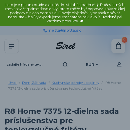
Leto je v plnom prúde a aj náš tím si dobíja batérie! ☀️ Počas letných
mesiacov čerpáme dovolenky, preto môže byť odpoveď zákazníckej
podpory o niečo pomalšia. O svoje objednávky sa však obávať
nemusíte – balíky expedujeme štandardne tak, ako je uvedené pri
každom produkte. 🚚
notta@notta.sk
0
EUR
Úvod
Dom, Záhrada
Kuchynské potreby a doplnky
R8 Home
7375 12-dielna sada príslušenstva pre teplovzdušné fritézy
R8 Home 7375 12-dielna sada
príslušenstva pre
teplovzdušné fritézy