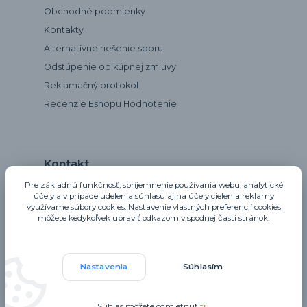
Obchodné podmienky
Kontakty
Alternatívne riešenie sporu
Odstúpenie od kúpnej zmluvy
Reklamačný protokol
Recenzie Eshopu Hodnotenie
Kontakt
Pre základnú funkčnosť, spríjemnenie používania webu, analytické
účely a v prípade udelenia súhlasu aj na účely cielenia reklamy
využívame súbory cookies. Nastavenie vlastných preferencií cookies
notta@notta.sk
môžete kedykoľvek upraviť odkazom v spodnej časti stránok.
Nastavenia
Súhlasím
Upravit sběr cookies.
Súhlas môžete odmietnuť
tu
.