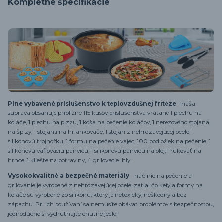
Kompletné špecifikácie
Plne vybavené príslušenstvo k teplovzdušnej fritéze
- naša
súprava obsahuje približne 115 kusov príslušenstva vrátane 1 plechu na
koláče, 1 plechu na pizzu, 1 koša na pečenie koláčov, 1 nerezového stojana
na špízy, 1 stojana na hriankovače, 1 stojan z nehrdzavejúcej ocele, 1
silikónovú trojnožku, 1 formu na pečenie vajec, 100 podložiek na pečenie, 1
silikónovú vaflovaciu panvicu, 1 silikónovú panvicu na olej, 1 rukoväť na
hrnce, 1 kliešte na potraviny, 4 grilovacie ihly.
Vysokokvalitné a bezpečné materiály
- náčinie na pečenie a
grilovanie je vyrobené z nehrdzavejúcej ocele, zatiaľ čo kefy a formy na
koláče sú vyrobené zo silikónu, ktorý je netoxický, neškodný a bez
zápachu. Pri ich používaní sa nemusíte obávať problémov s bezpečnosťou,
jednoducho si vychutnajte chutné jedlo!