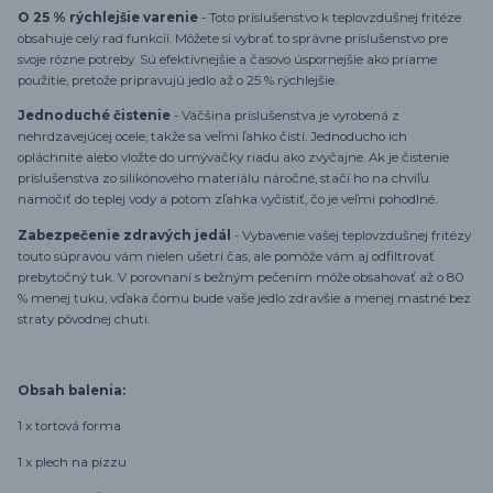
O 25 % rýchlejšie varenie
- Toto príslušenstvo k teplovzdušnej fritéze
obsahuje celý rad funkcií. Môžete si vybrať to správne príslušenstvo pre
svoje rôzne potreby. Sú efektívnejšie a časovo úspornejšie ako priame
použitie, pretože pripravujú jedlo až o 25 % rýchlejšie.
Jednoduché čistenie
- Väčšina príslušenstva je vyrobená z
nehrdzavejúcej ocele, takže sa veľmi ľahko čistí. Jednoducho ich
opláchnite alebo vložte do umývačky riadu ako zvyčajne. Ak je čistenie
príslušenstva zo silikónového materiálu náročné, stačí ho na chvíľu
namočiť do teplej vody a potom zľahka vyčistiť, čo je veľmi pohodlné.
Zabezpečenie zdravých jedál
- Vybavenie vašej teplovzdušnej fritézy
touto súpravou vám nielen ušetrí čas, ale pomôže vám aj odfiltrovať
prebytočný tuk. V porovnaní s bežným pečením môže obsahovať až o 80
% menej tuku, vďaka čomu bude vaše jedlo zdravšie a menej mastné bez
straty pôvodnej chuti.
Obsah balenia:
1 x tortová forma
1 x plech na pizzu