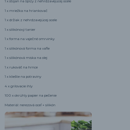
1 x stojan na špízy z nehrdzavejúcej ocele
1 x mriežka na hriankovač
1 x držiak z nehrdzavejúcej ocele
1 x silikónový tanier
1 x forma na vaječné omrvinky
1 x silikónová forma na vafle
1 x silikónová miska na olej
1 x rukoväť na hrnce
1 x kliešte na potraviny
4 x grilovacie ihly
100 x okrúhly papier na pečenie
Materiál: nerezová oceľ + silikón