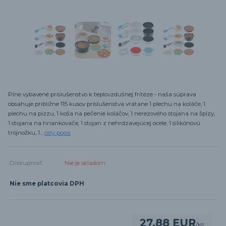
Plne vybavené príslušenstvo k teplovzdušnej fritéze - naša súprava
obsahuje približne 115 kusov príslušenstva vrátane 1 plechu na koláče, 1
plechu na pizzu, 1 koša na pečenie koláčov, 1 nerezového stojana na špízy,
1 stojana na hriankovače, 1 stojan z nehrdzavejúcej ocele, 1 silikónovú
trojnožku, 1...
celý popis
Dostupnosť
Nie je skladom
Nie sme platcovia DPH
27,88 EUR
/
ks