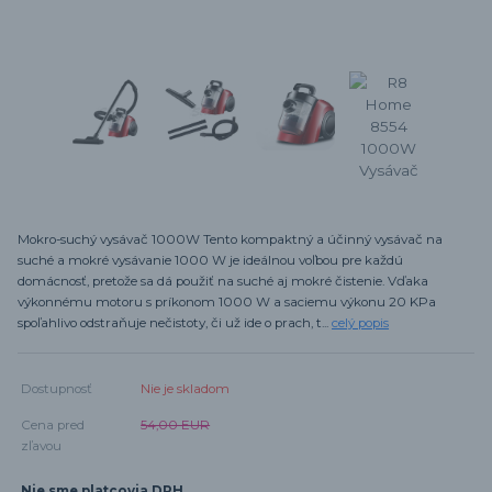
Mokro-suchý vysávač 1000W Tento kompaktný a účinný vysávač na
suché a mokré vysávanie 1000 W je ideálnou voľbou pre každú
domácnosť, pretože sa dá použiť na suché aj mokré čistenie. Vďaka
výkonnému motoru s príkonom 1000 W a saciemu výkonu 20 KPa
spoľahlivo odstraňuje nečistoty, či už ide o prach, t...
celý popis
Dostupnosť
Nie je skladom
Cena pred
54,00 EUR
zľavou
Nie sme platcovia DPH