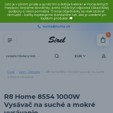
Leto je v plnom prúde a aj náš tím si dobíja batérie! ☀️ Počas letných
mesiacov čerpáme dovolenky, preto môže byť odpoveď zákazníckej
podpory o niečo pomalšia. O svoje objednávky sa však obávať
nemusíte – balíky expedujeme štandardne tak, ako je uvedené pri
každom produkte. 🚚
notta@notta.sk
0
EUR
Úvod
Dom, Záhrada
R8 Home 8554 1000W Vysávač na suché
a mokré vysávanie
R8 Home 8554 1000W
Vysávač na suché a mokré
vysávanie