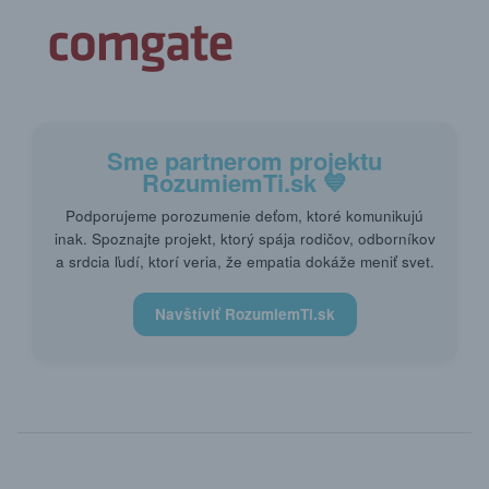
Sme partnerom projektu
RozumiemTi.sk
💙
Podporujeme porozumenie deťom, ktoré komunikujú
inak. Spoznajte projekt, ktorý spája rodičov, odborníkov
a srdcia ľudí, ktorí veria, že empatia dokáže meniť svet.
Navštíviť RozumiemTi.sk