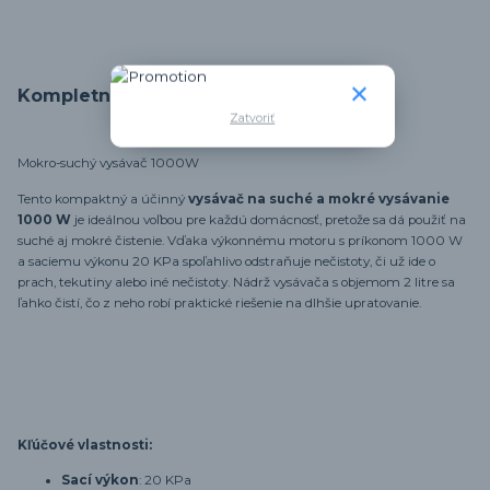
Kompletné špecifikácie
Zatvoriť
Mokro-suchý vysávač 1000W
Tento kompaktný a účinný
vysávač na suché a mokré vysávanie
1000 W
je ideálnou voľbou pre každú domácnosť, pretože sa dá použiť na
suché aj mokré čistenie. Vďaka výkonnému motoru s príkonom 1000 W
a saciemu výkonu 20 KPa spoľahlivo odstraňuje nečistoty, či už ide o
prach, tekutiny alebo iné nečistoty. Nádrž vysávača s objemom 2 litre sa
ľahko čistí, čo z neho robí praktické riešenie na dlhšie upratovanie.
Kľúčové vlastnosti:
Sací výkon
: 20 KPa