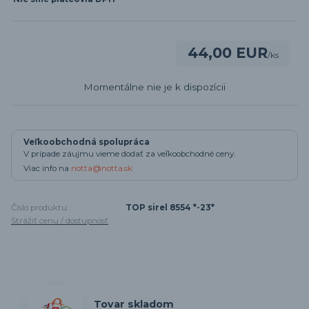
44,00 EUR
/
ks
Momentálne nie je k dispozícii
Veľkoobchodná spolupráca
V prípade záujmu vieme dodať za veľkoobchodné ceny.
Viac info na
notta@notta.sk
Číslo produktu:
TOP sirel 8554 *-23*
Strážiť cenu / dostupnosť
Tovar skladom