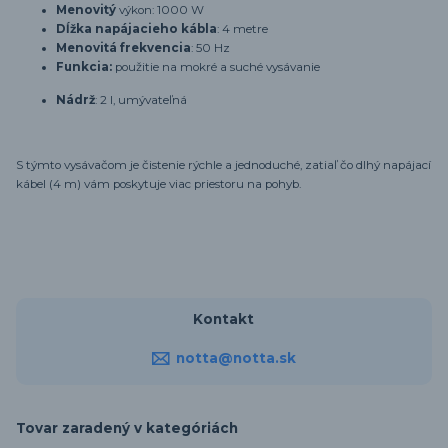
Menovitý
výkon: 1000 W
Dĺžka napájacieho kábla
: 4 metre
Menovitá frekvencia
: 50 Hz
Funkcia:
použitie na mokré a suché vysávanie
Nádrž
: 2 l, umývateľná
S týmto vysávačom je čistenie rýchle a jednoduché, zatiaľ čo dlhý napájací
kábel (4 m) vám poskytuje viac priestoru na pohyb.
Kontakt
notta@notta.sk
Tovar zaradený v kategóriách