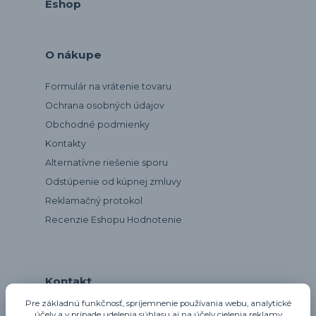
Eshop
O nákupe
Formulár na vrátenie tovaru
Ochrana osobných údajov
Obchodné podmienky
Kontakty
Alternatívne riešenie sporu
Odstúpenie od kúpnej zmluvy
Reklamačný protokol
Recenzie Eshopu Hodnotenie
Kontakt
Pre základnú funkčnosť, spríjemnenie používania webu, analytické
účely a v prípade udelenia súhlasu aj na účely cielenia reklamy