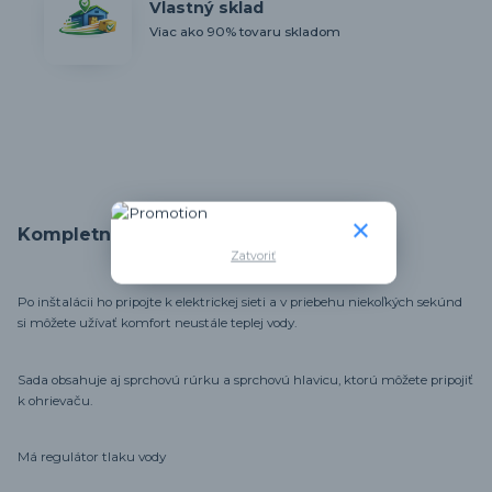
Vlastný sklad
Viac ako 90% tovaru skladom
Kompletné špecifikácie
Zatvoriť
Po inštalácii ho pripojte k elektrickej sieti a v priebehu niekoľkých sekúnd
si môžete užívať komfort neustále teplej vody.
Sada obsahuje aj sprchovú rúrku a sprchovú hlavicu, ktorú môžete pripojiť
k ohrievaču.
Má regulátor tlaku vody