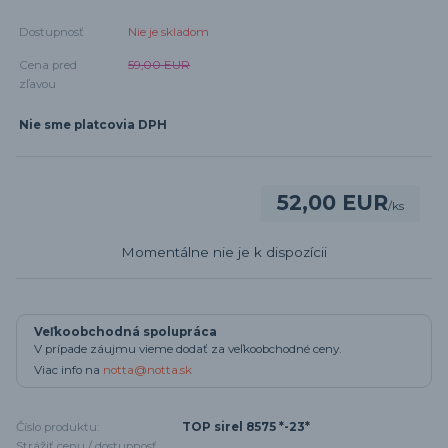
Dostupnosť
Nie je skladom
Cena pred
59,00 EUR
zľavou
Nie sme platcovia DPH
52,00 EUR
/
ks
Momentálne nie je k dispozícii
Veľkoobchodná spolupráca
V prípade záujmu vieme dodať za veľkoobchodné ceny.
Viac info na
notta@notta.sk
Číslo produktu:
TOP sirel 8575 *-23*
Strážiť cenu / dostupnosť