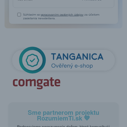
Súhlasím so
spracovaním osobných údajov
za účelom
zasielania newslettera.
Sme partnerom projektu
RozumiemTi.sk
💙
Podporujeme porozumenie deťom, ktoré komunikujú