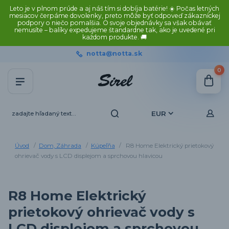
Leto je v plnom prúde a aj náš tím si dobíja batérie! ☀️ Počas letných
mesiacov čerpáme dovolenky, preto môže byť odpoveď zákazníckej
podpory o niečo pomalšia. O svoje objednávky sa však obávať
nemusíte – balíky expedujeme štandardne tak, ako je uvedené pri
každom produkte. 🚚
notta@notta.sk
0
EUR
Úvod
Dom, Záhrada
Kúpeľňa
R8 Home Elektrický prietokový
ohrievač vody s LCD displejom a sprchovou hlavicou
R8 Home Elektrický
prietokový ohrievač vody s
LCD displejom a sprchovou