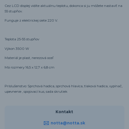
Cez LCD displej vidíte aktuálnu teplotu, dokonca si ju môžete nastaviť na
55 stupňov.
Funguje z elektrickej siete 220 V.
Teplota 25-55 stupňov
Výkon 3500 W
Materiál je plast, nerezová oceľ
Má rozmery 16,5 x 12,7 x 6,8 cm
Príslušenstvo: Sprchová hadica, sprchová hlavica, tlaková hadica, vypínač,
upevnenie , spojovací kus, sada skrutiek
Kontakt
notta@notta.sk