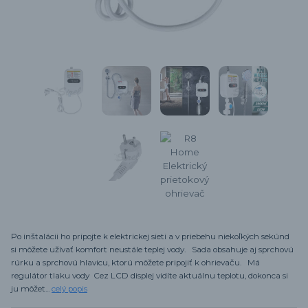
Po inštalácii ho pripojte k elektrickej sieti a v priebehu niekoľkých sekúnd
si môžete užívať komfort neustále teplej vody. Sada obsahuje aj sprchovú
rúrku a sprchovú hlavicu, ktorú môžete pripojiť k ohrievaču. Má
regulátor tlaku vody Cez LCD displej vidíte aktuálnu teplotu, dokonca si
ju môžet...
celý popis